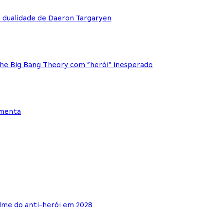
e dualidade de Daeron Targaryen
The Big Bang Theory com “herói” inesperado
ementa
lme do anti-herói em 2028