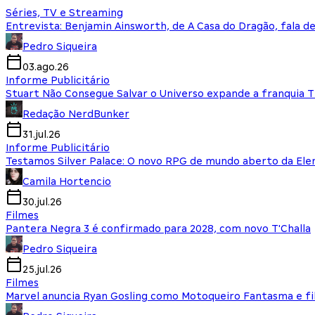
Séries, TV e Streaming
Entrevista: Benjamin Ainsworth, de A Casa do Dragão, fala d
Pedro Siqueira
03.ago.26
Informe Publicitário
Stuart Não Consegue Salvar o Universo expande a franquia 
Redação NerdBunker
31.jul.26
Informe Publicitário
Testamos Silver Palace: O novo RPG de mundo aberto da El
Camila Hortencio
30.jul.26
Filmes
Pantera Negra 3 é confirmado para 2028, com novo T'Challa
Pedro Siqueira
25.jul.26
Filmes
Marvel anuncia Ryan Gosling como Motoqueiro Fantasma e fi