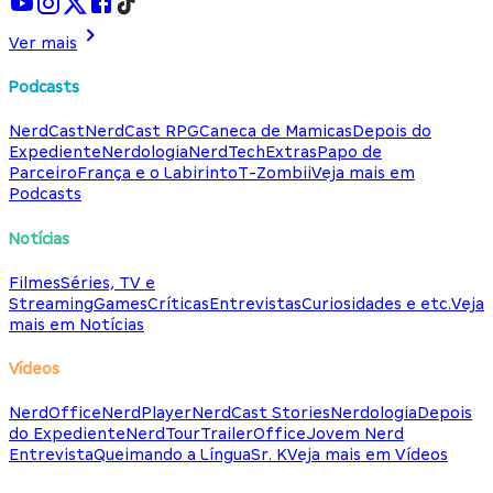
Ver mais
Podcasts
NerdCast
NerdCast RPG
Caneca de Mamicas
Depois do
Expediente
Nerdologia
NerdTech
Extras
Papo de
Parceiro
França e o Labirinto
T-Zombii
Veja mais em
Podcasts
Notícias
Filmes
Séries, TV e
Streaming
Games
Críticas
Entrevistas
Curiosidades e etc.
Veja
mais em Notícias
Vídeos
NerdOffice
NerdPlayer
NerdCast Stories
Nerdologia
Depois
do Expediente
NerdTour
TrailerOffice
Jovem Nerd
Entrevista
Queimando a Língua
Sr. K
Veja mais em Vídeos