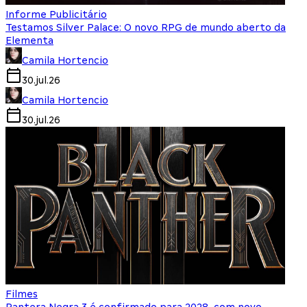
Informe Publicitário
Testamos Silver Palace: O novo RPG de mundo aberto da
Elementa
Camila Hortencio
30.jul.26
Camila Hortencio
30.jul.26
Filmes