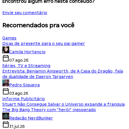
Encontrou algum erro neste conteúdo?
Envie seu comentário
Recomendados pra você
Games
Dicas de presente para o seu pai gamer
Camila Hortencio
07.ago.26
Séries, TV e Streaming
Entrevista: Benjamin Ainsworth, de A Casa do Dragão, fala
de dualidade de Daeron Targaryen
Pedro Siqueira
03.ago.26
Informe Publicitário
Stuart Não Consegue Salvar o Universo expande a franquia
The Big Bang Theory com “herói” inesperado
Redação NerdBunker
31.jul.26