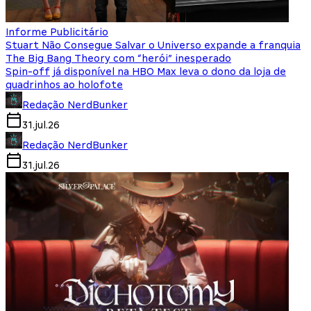
Informe Publicitário
Stuart Não Consegue Salvar o Universo expande a franquia
The Big Bang Theory com “herói” inesperado
Spin-off já disponível na HBO Max leva o dono da loja de
quadrinhos ao holofote
Redação NerdBunker
31.jul.26
Redação NerdBunker
31.jul.26