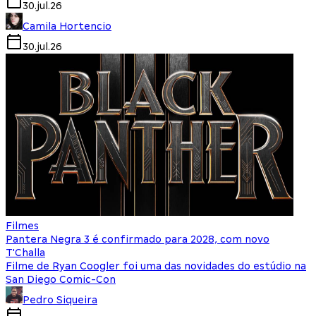
30.jul.26
Camila Hortencio
30.jul.26
Filmes
Pantera Negra 3 é confirmado para 2028, com novo
T'Challa
Filme de Ryan Coogler foi uma das novidades do estúdio na
San Diego Comic-Con
Pedro Siqueira