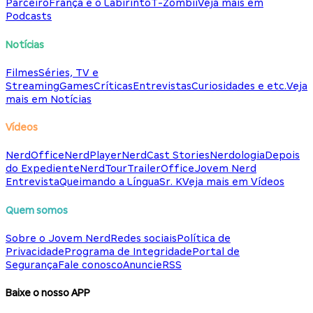
Parceiro
França e o Labirinto
T-Zombii
Veja mais em
Podcasts
Notícias
Filmes
Séries, TV e
Streaming
Games
Críticas
Entrevistas
Curiosidades e etc.
Veja
mais em Notícias
Vídeos
NerdOffice
NerdPlayer
NerdCast Stories
Nerdologia
Depois
do Expediente
NerdTour
TrailerOffice
Jovem Nerd
Entrevista
Queimando a Língua
Sr. K
Veja mais em Vídeos
Quem somos
Sobre o Jovem Nerd
Redes sociais
Política de
Privacidade
Programa de Integridade
Portal de
Segurança
Fale conosco
Anuncie
RSS
Baixe o nosso APP