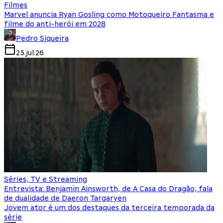
Filmes
Marvel anuncia Ryan Gosling como Motoqueiro Fantasma e
filme do anti-herói em 2028
Pedro Siqueira
25.jul.26
Séries, TV e Streaming
Entrevista: Benjamin Ainsworth, de A Casa do Dragão, fala
de dualidade de Daeron Targaryen
Jovem ator é um dos destaques da terceira temporada da
série