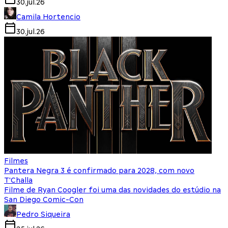
30.jul.26
Camila Hortencio
30.jul.26
Filmes
Pantera Negra 3 é confirmado para 2028, com novo
T'Challa
Filme de Ryan Coogler foi uma das novidades do estúdio na
San Diego Comic-Con
Pedro Siqueira