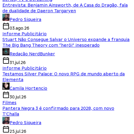
Entrevista: Benjamin Ainsworth, de A Casa do Dragão, fala
de dualidade de Daeron Targaryen
Pedro Siqueira
03.ago.26
Informe Publicitário
Stuart Não Consegue Salvar o Universo expande a franquia
The Big Bang Theory com “herói” inesperado
Redação NerdBunker
31.jul.26
Informe Publicitário
Testamos Silver Palace: O novo RPG de mundo aberto da
Elementa
Camila Hortencio
30.jul.26
Filmes
Pantera Negra 3 é confirmado para 2028, com novo
T'Challa
Pedro Siqueira
25.jul.26