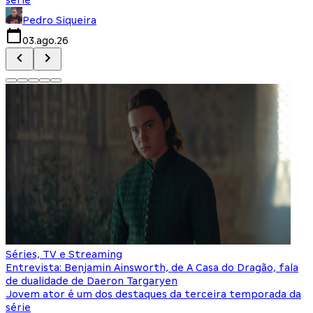
Pedro Siqueira
03.ago.26
Séries, TV e Streaming
Entrevista: Benjamin Ainsworth, de A Casa do Dragão, fala
de dualidade de Daeron Targaryen
Jovem ator é um dos destaques da terceira temporada da
série