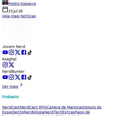
Pedro Siqueira
25.jul.26
Veja mais Notícias
Jovem Nerd
Azaghal
NerdBunker
Ver mais
Podcasts
NerdCast
NerdCast RPG
Caneca de Mamicas
Depois do
Expediente
Nerdologia
NerdTech
Extras
Papo de