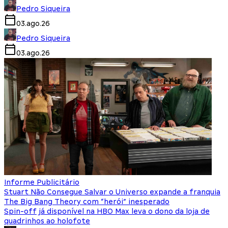
Pedro Siqueira
03.ago.26
Pedro Siqueira
03.ago.26
Informe Publicitário
Stuart Não Consegue Salvar o Universo expande a franquia
The Big Bang Theory com “herói” inesperado
Spin-off já disponível na HBO Max leva o dono da loja de
quadrinhos ao holofote