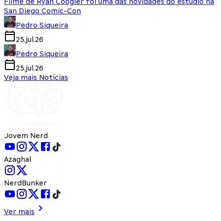
Filme de Ryan Coogler foi uma das novidades do estúdio na
San Diego Comic-Con
Pedro Siqueira
25.jul.26
Pedro Siqueira
25.jul.26
Veja mais Notícias
Jovem Nerd
Azaghal
NerdBunker
Ver mais