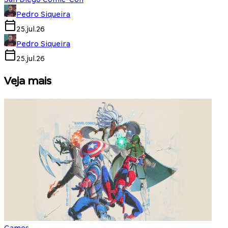
Pedro Siqueira
25.jul.26
Pedro Siqueira
25.jul.26
Veja mais
Games
S