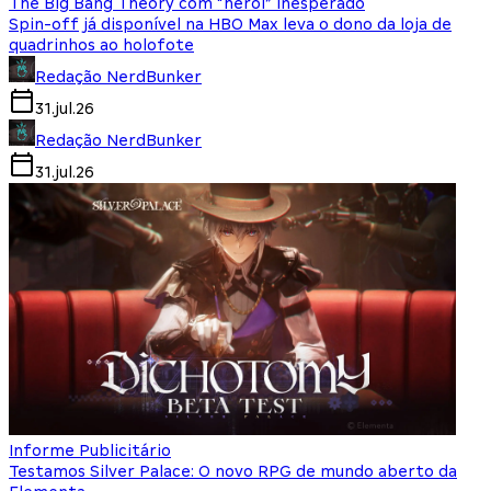
The Big Bang Theory com “herói” inesperado
Spin-off já disponível na HBO Max leva o dono da loja de
quadrinhos ao holofote
Redação NerdBunker
31.jul.26
Redação NerdBunker
31.jul.26
Informe Publicitário
Testamos Silver Palace: O novo RPG de mundo aberto da