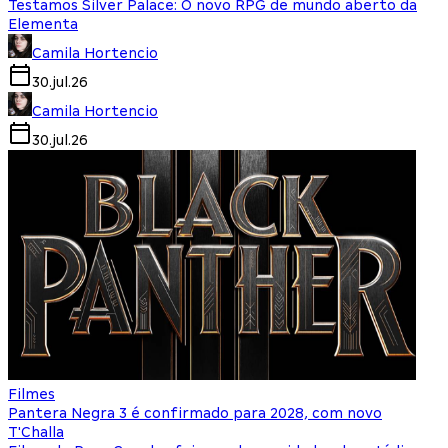
Testamos Silver Palace: O novo RPG de mundo aberto da
Elementa
Camila Hortencio
30.jul.26
Camila Hortencio
30.jul.26
Filmes
Pantera Negra 3 é confirmado para 2028, com novo
T'Challa