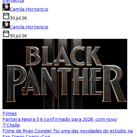
Elementa
Camila Hortencio
30.jul.26
Camila Hortencio
30.jul.26
Filmes
Pantera Negra 3 é confirmado para 2028, com novo
T'Challa
Filme de Ryan Coogler foi uma das novidades do estúdio na
San Diego Comic-Con