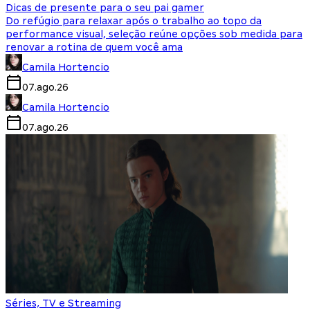
Dicas de presente para o seu pai gamer
Do refúgio para relaxar após o trabalho ao topo da
performance visual, seleção reúne opções sob medida para
renovar a rotina de quem você ama
Camila Hortencio
07.ago.26
Camila Hortencio
07.ago.26
Séries, TV e Streaming