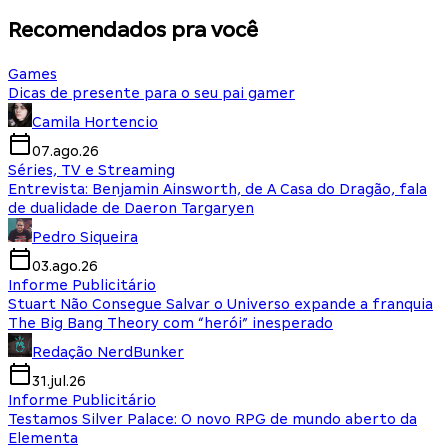
Recomendados pra você
Games
Dicas de presente para o seu pai gamer
Camila Hortencio
07.ago.26
Séries, TV e Streaming
Entrevista: Benjamin Ainsworth, de A Casa do Dragão, fala
de dualidade de Daeron Targaryen
Pedro Siqueira
03.ago.26
Informe Publicitário
Stuart Não Consegue Salvar o Universo expande a franquia
The Big Bang Theory com “herói” inesperado
Redação NerdBunker
31.jul.26
Informe Publicitário
Testamos Silver Palace: O novo RPG de mundo aberto da
Elementa