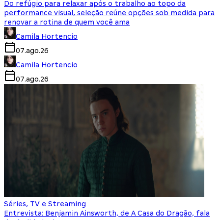
Do refúgio para relaxar após o trabalho ao topo da
performance visual, seleção reúne opções sob medida para
renovar a rotina de quem você ama
Camila Hortencio
07.ago.26
Camila Hortencio
07.ago.26
Séries, TV e Streaming
Entrevista: Benjamin Ainsworth, de A Casa do Dragão, fala