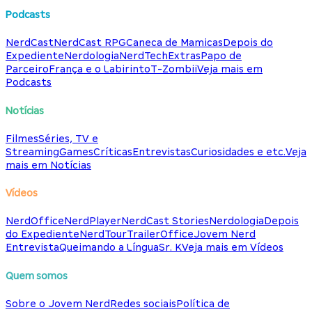
Podcasts
NerdCast
NerdCast RPG
Caneca de Mamicas
Depois do
Expediente
Nerdologia
NerdTech
Extras
Papo de
Parceiro
França e o Labirinto
T-Zombii
Veja mais em
Podcasts
Notícias
Filmes
Séries, TV e
Streaming
Games
Críticas
Entrevistas
Curiosidades e etc.
Veja
mais em Notícias
Vídeos
NerdOffice
NerdPlayer
NerdCast Stories
Nerdologia
Depois
do Expediente
NerdTour
TrailerOffice
Jovem Nerd
Entrevista
Queimando a Língua
Sr. K
Veja mais em Vídeos
Quem somos
Sobre o Jovem Nerd
Redes sociais
Política de