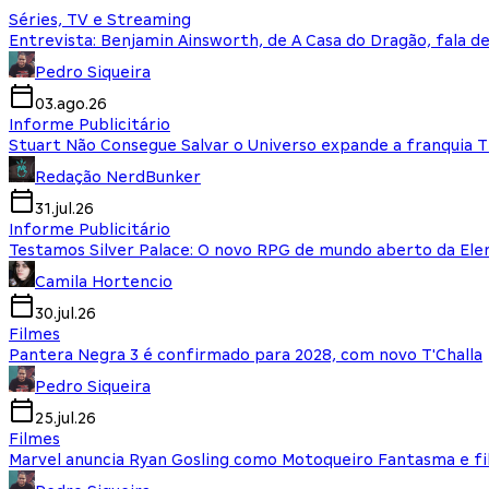
Séries, TV e Streaming
Entrevista: Benjamin Ainsworth, de A Casa do Dragão, fala d
Pedro Siqueira
03.ago.26
Informe Publicitário
Stuart Não Consegue Salvar o Universo expande a franquia 
Redação NerdBunker
31.jul.26
Informe Publicitário
Testamos Silver Palace: O novo RPG de mundo aberto da El
Camila Hortencio
30.jul.26
Filmes
Pantera Negra 3 é confirmado para 2028, com novo T'Challa
Pedro Siqueira
25.jul.26
Filmes
Marvel anuncia Ryan Gosling como Motoqueiro Fantasma e fi