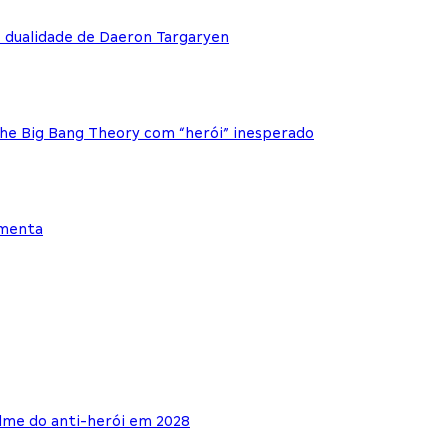
e dualidade de Daeron Targaryen
The Big Bang Theory com “herói” inesperado
ementa
lme do anti-herói em 2028