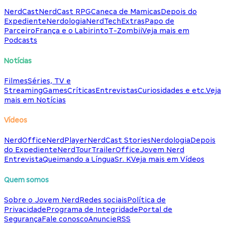
NerdCast
NerdCast RPG
Caneca de Mamicas
Depois do
Expediente
Nerdologia
NerdTech
Extras
Papo de
Parceiro
França e o Labirinto
T-Zombii
Veja mais em
Podcasts
Notícias
Filmes
Séries, TV e
Streaming
Games
Críticas
Entrevistas
Curiosidades e etc.
Veja
mais em Notícias
Vídeos
NerdOffice
NerdPlayer
NerdCast Stories
Nerdologia
Depois
do Expediente
NerdTour
TrailerOffice
Jovem Nerd
Entrevista
Queimando a Língua
Sr. K
Veja mais em Vídeos
Quem somos
Sobre o Jovem Nerd
Redes sociais
Política de
Privacidade
Programa de Integridade
Portal de
Segurança
Fale conosco
Anuncie
RSS