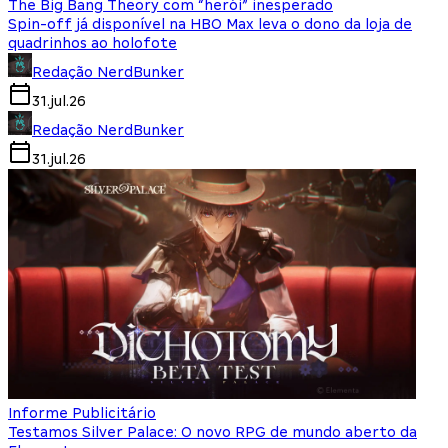
The Big Bang Theory com “herói” inesperado
Spin-off já disponível na HBO Max leva o dono da loja de
quadrinhos ao holofote
Redação NerdBunker
31.jul.26
Redação NerdBunker
31.jul.26
Informe Publicitário
Testamos Silver Palace: O novo RPG de mundo aberto da