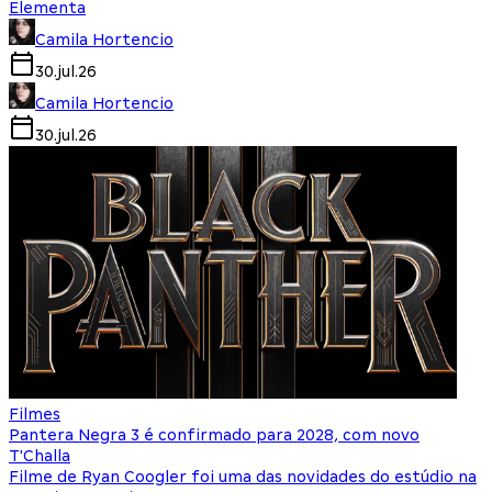
Elementa
Camila Hortencio
30.jul.26
Camila Hortencio
30.jul.26
Filmes
Pantera Negra 3 é confirmado para 2028, com novo
T'Challa
Filme de Ryan Coogler foi uma das novidades do estúdio na