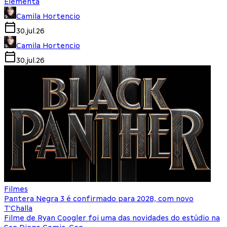
Elementa
Camila Hortencio
30.jul.26
Camila Hortencio
30.jul.26
Filmes
Pantera Negra 3 é confirmado para 2028, com novo
T'Challa
Filme de Ryan Coogler foi uma das novidades do estúdio na