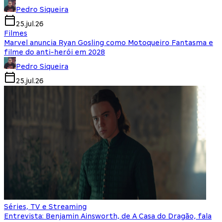
Pedro Siqueira
25.jul.26
Filmes
Marvel anuncia Ryan Gosling como Motoqueiro Fantasma e
filme do anti-herói em 2028
Pedro Siqueira
25.jul.26
Séries, TV e Streaming
Entrevista: Benjamin Ainsworth, de A Casa do Dragão, fala