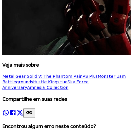
Veja mais sobre
Metal Gear Solid V: The Phantom Pain
PS Plus
Monster Jam
Battlegrounds
Hustle Kings
Hue
Sky Force
Anniversary
Amnesia: Collection
Compartilhe em suas redes
Encontrou algum erro neste conteúdo?