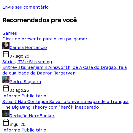
Envie seu comentário
Recomendados pra você
Games
Dicas de presente para o seu pai gamer
Camila Hortencio
07.ago.26
Séries, TV e Streaming
Entrevista: Benjamin Ainsworth, de A Casa do Dragão, fala
de dualidade de Daeron Targaryen
Pedro Siqueira
03.ago.26
Informe Publicitário
Stuart Não Consegue Salvar o Universo expande a franquia
The Big Bang Theory com “herói” inesperado
Redação NerdBunker
31.jul.26
Informe Publicitário