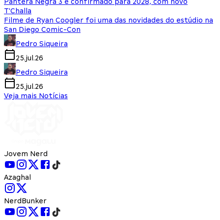
Pantera Negra 3 é confirmado para 2028, com novo
T'Challa
Filme de Ryan Coogler foi uma das novidades do estúdio na
San Diego Comic-Con
Pedro Siqueira
25.jul.26
Pedro Siqueira
25.jul.26
Veja mais Notícias
Jovem Nerd
Azaghal
NerdBunker