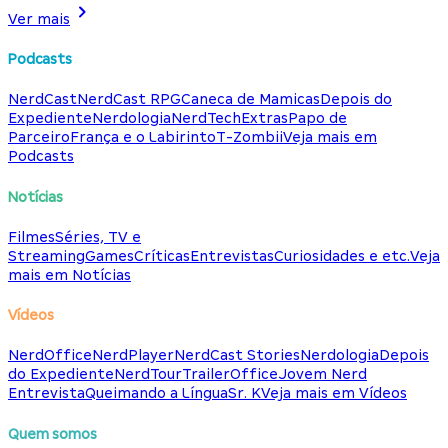
Ver mais
Podcasts
NerdCast
NerdCast RPG
Caneca de Mamicas
Depois do
Expediente
Nerdologia
NerdTech
Extras
Papo de
Parceiro
França e o Labirinto
T-Zombii
Veja mais em
Podcasts
Notícias
Filmes
Séries, TV e
Streaming
Games
Críticas
Entrevistas
Curiosidades e etc.
Veja
mais em Notícias
Vídeos
NerdOffice
NerdPlayer
NerdCast Stories
Nerdologia
Depois
do Expediente
NerdTour
TrailerOffice
Jovem Nerd
Entrevista
Queimando a Língua
Sr. K
Veja mais em Vídeos
Quem somos