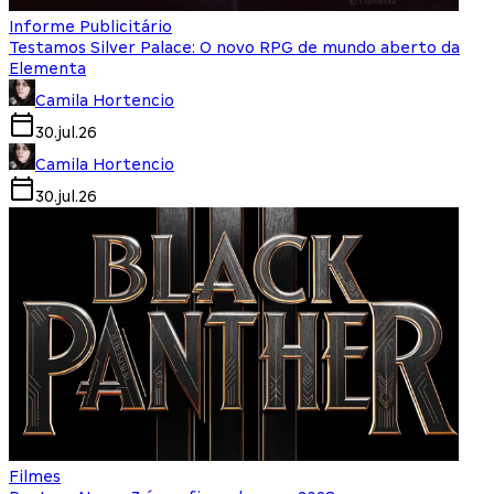
Informe Publicitário
Testamos Silver Palace: O novo RPG de mundo aberto da
Elementa
Camila Hortencio
30.jul.26
Camila Hortencio
30.jul.26
Filmes