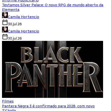
Informe Publicitário
Testamos Silver Palace: O novo RPG de mundo aberto da
Elementa
Camila Hortencio
30.jul.26
Camila Hortencio
30.jul.26
Filmes
Pantera Negra 3 é confirmado para 2028, com novo
T'Challa