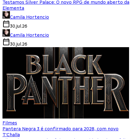
Testamos Silver Palace: O novo RPG de mundo aberto da
Elementa
Camila Hortencio
30.jul.26
Camila Hortencio
30.jul.26
Filmes
Pantera Negra 3 é confirmado para 2028, com novo
T'Challa