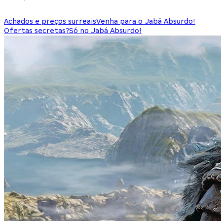
Achados e preços surreais
Venha para o Jabá Absurdo!
Ofertas secretas?
Só no Jabá Absurdo!