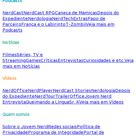
Podcasts
NerdCast
NerdCast RPG
Caneca de Mamicas
Depois do
Expediente
Nerdologia
NerdTech
Extras
Papo de
Parceiro
França e o Labirinto
T-Zombii
Veja mais em
Podcasts
Notícias
Filmes
Séries, TV e
Streaming
Games
Críticas
Entrevistas
Curiosidades e etc.
Veja
mais em Notícias
Vídeos
NerdOffice
NerdPlayer
NerdCast Stories
Nerdologia
Depois
do Expediente
NerdTour
TrailerOffice
Jovem Nerd
Entrevista
Queimando a Língua
Sr. K
Veja mais em Vídeos
Quem somos
Sobre o Jovem Nerd
Redes sociais
Política de
Privacidade
Programa de Integridade
Portal de