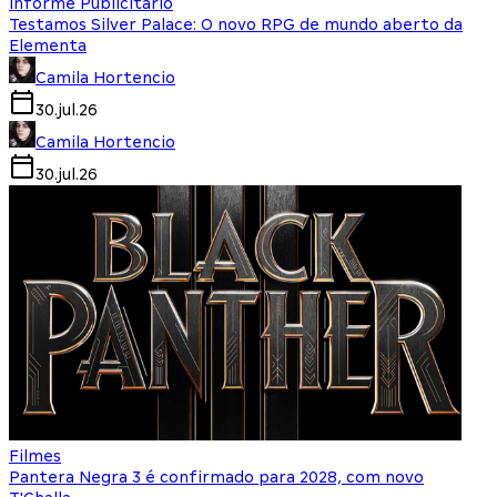
Informe Publicitário
Testamos Silver Palace: O novo RPG de mundo aberto da
Elementa
Camila Hortencio
30.jul.26
Camila Hortencio
30.jul.26
Filmes
Pantera Negra 3 é confirmado para 2028, com novo