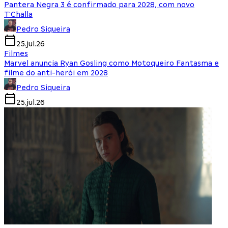
Pantera Negra 3 é confirmado para 2028, com novo
T'Challa
Pedro Siqueira
25.jul.26
Filmes
Marvel anuncia Ryan Gosling como Motoqueiro Fantasma e
filme do anti-herói em 2028
Pedro Siqueira
25.jul.26