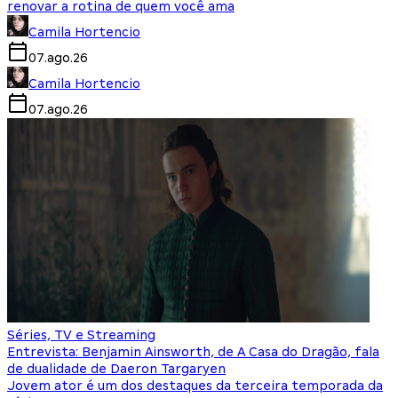
renovar a rotina de quem você ama
Camila Hortencio
07.ago.26
Camila Hortencio
07.ago.26
Séries, TV e Streaming
Entrevista: Benjamin Ainsworth, de A Casa do Dragão, fala
de dualidade de Daeron Targaryen
Jovem ator é um dos destaques da terceira temporada da