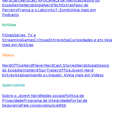
NerdCast
NerdCast RPG
Caneca de Mamicas
Depois do
Expediente
Nerdologia
NerdTech
Extras
Papo de
Parceiro
França e o Labirinto
T-Zombii
Veja mais em
Podcasts
Notícias
Filmes
Séries, TV e
Streaming
Games
Críticas
Entrevistas
Curiosidades e etc.
Veja
mais em Notícias
Vídeos
NerdOffice
NerdPlayer
NerdCast Stories
Nerdologia
Depois
do Expediente
NerdTour
TrailerOffice
Jovem Nerd
Entrevista
Queimando a Língua
Sr. K
Veja mais em Vídeos
Quem somos
Sobre o Jovem Nerd
Redes sociais
Política de
Privacidade
Programa de Integridade
Portal de
Segurança
Fale conosco
Anuncie
RSS