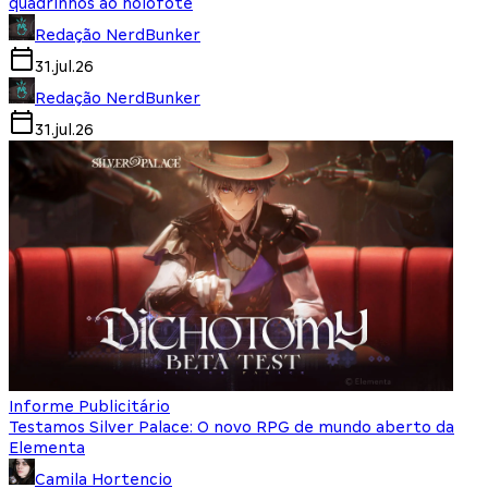
quadrinhos ao holofote
Redação NerdBunker
31.jul.26
Redação NerdBunker
31.jul.26
Informe Publicitário
Testamos Silver Palace: O novo RPG de mundo aberto da
Elementa
Camila Hortencio