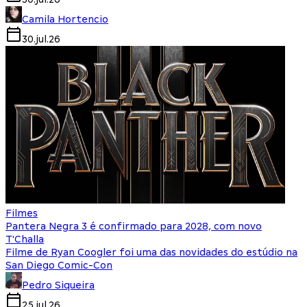
Camila Hortencio
30.jul.26
Filmes
Pantera Negra 3 é confirmado para 2028, com novo
T'Challa
Filme de Ryan Coogler foi uma das novidades do estúdio na
San Diego Comic-Con
Pedro Siqueira
25.jul.26