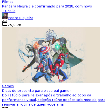
Filmes
Pantera Negra 3 é confirmado para 2028, com novo
T'Challa
Pedro Siqueira
25.jul.26
Games
Dicas de presente para o seu pai gamer
Do refúgio para relaxar após o trabalho ao topo da
performance visual, seleção reúne opções sob medida para
renovar a rotina de quem você ama