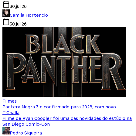
30.jul.26
Camila Hortencio
30.jul.26
Filmes
Pantera Negra 3 é confirmado para 2028, com novo
T'Challa
Filme de Ryan Coogler foi uma das novidades do estúdio na
San Diego Comic-Con
Pedro Siqueira