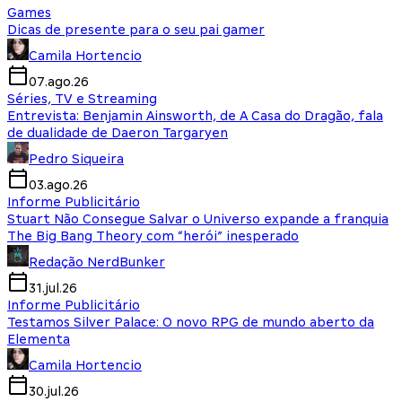
Games
Dicas de presente para o seu pai gamer
Camila Hortencio
07.ago.26
Séries, TV e Streaming
Entrevista: Benjamin Ainsworth, de A Casa do Dragão, fala
de dualidade de Daeron Targaryen
Pedro Siqueira
03.ago.26
Informe Publicitário
Stuart Não Consegue Salvar o Universo expande a franquia
The Big Bang Theory com “herói” inesperado
Redação NerdBunker
31.jul.26
Informe Publicitário
Testamos Silver Palace: O novo RPG de mundo aberto da
Elementa
Camila Hortencio
30.jul.26