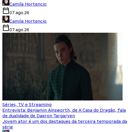
Camila Hortencio
07.ago.26
Camila Hortencio
07.ago.26
Séries, TV e Streaming
Entrevista: Benjamin Ainsworth, de A Casa do Dragão, fala
de dualidade de Daeron Targaryen
Jovem ator é um dos destaques da terceira temporada da
série