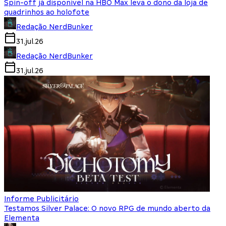
Spin-off já disponível na HBO Max leva o dono da loja de
quadrinhos ao holofote
Redação NerdBunker
31.jul.26
Redação NerdBunker
31.jul.26
Informe Publicitário
Testamos Silver Palace: O novo RPG de mundo aberto da
Elementa