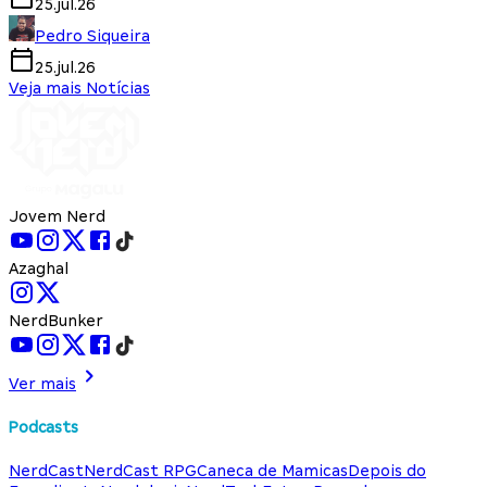
25.jul.26
Pedro Siqueira
25.jul.26
Veja mais Notícias
Jovem Nerd
Azaghal
NerdBunker
Ver mais
Podcasts
NerdCast
NerdCast RPG
Caneca de Mamicas
Depois do