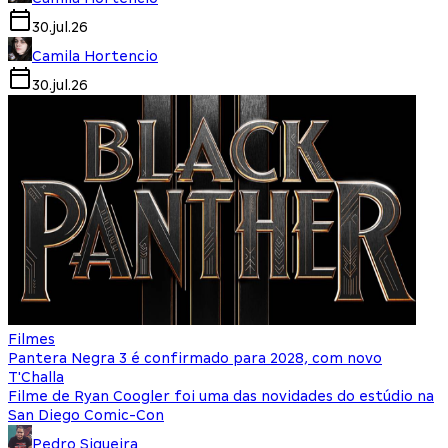
30.jul.26
Camila Hortencio
30.jul.26
Filmes
Pantera Negra 3 é confirmado para 2028, com novo
T'Challa
Filme de Ryan Coogler foi uma das novidades do estúdio na
San Diego Comic-Con
Pedro Siqueira