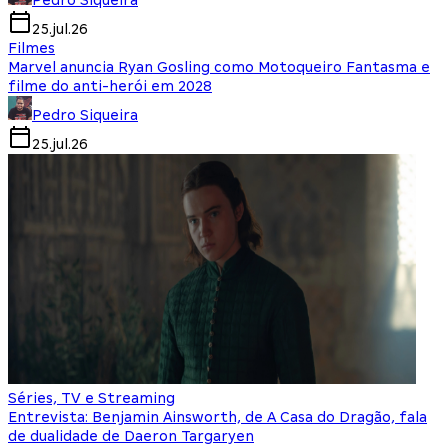
Pedro Siqueira
25.jul.26
Filmes
Marvel anuncia Ryan Gosling como Motoqueiro Fantasma e
filme do anti-herói em 2028
Pedro Siqueira
25.jul.26
Séries, TV e Streaming
Entrevista: Benjamin Ainsworth, de A Casa do Dragão, fala
de dualidade de Daeron Targaryen