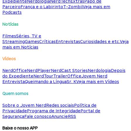
Expediente
Nerdologia
NerdTech
Extras
Papo de
Parceiro
França e o Labirinto
T-Zombii
Veja mais em
Podcasts
Notícias
Filmes
Séries, TV e
Streaming
Games
Críticas
Entrevistas
Curiosidades e etc.
Veja
mais em Notícias
Vídeos
NerdOffice
NerdPlayer
NerdCast Stories
Nerdologia
Depois
do Expediente
NerdTour
TrailerOffice
Jovem Nerd
Entrevista
Queimando a Língua
Sr. K
Veja mais em Vídeos
Quem somos
Sobre o Jovem Nerd
Redes sociais
Política de
Privacidade
Programa de Integridade
Portal de
Segurança
Fale conosco
Anuncie
RSS
Baixe o nosso APP