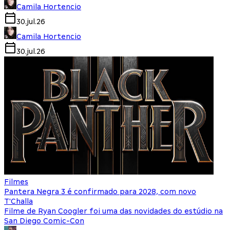
Camila Hortencio
30.jul.26
Camila Hortencio
30.jul.26
Filmes
Pantera Negra 3 é confirmado para 2028, com novo
T'Challa
Filme de Ryan Coogler foi uma das novidades do estúdio na
San Diego Comic-Con