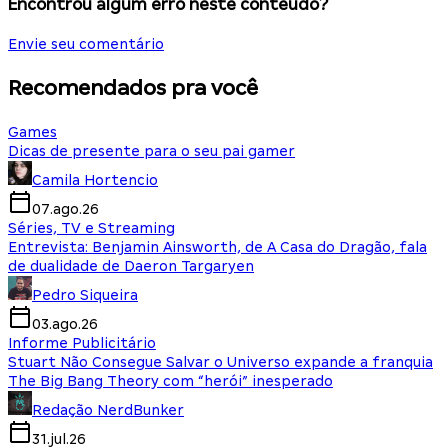
Encontrou algum erro neste conteúdo?
Envie seu comentário
Recomendados pra você
Games
Dicas de presente para o seu pai gamer
Camila Hortencio
07.ago.26
Séries, TV e Streaming
Entrevista: Benjamin Ainsworth, de A Casa do Dragão, fala
de dualidade de Daeron Targaryen
Pedro Siqueira
03.ago.26
Informe Publicitário
Stuart Não Consegue Salvar o Universo expande a franquia
The Big Bang Theory com “herói” inesperado
Redação NerdBunker
31.jul.26