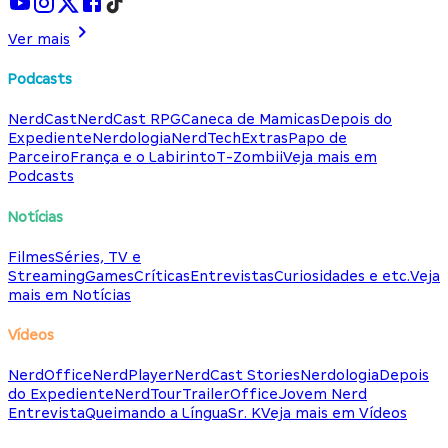
Ver mais
Podcasts
NerdCast
NerdCast RPG
Caneca de Mamicas
Depois do
Expediente
Nerdologia
NerdTech
Extras
Papo de
Parceiro
França e o Labirinto
T-Zombii
Veja mais em
Podcasts
Notícias
Filmes
Séries, TV e
Streaming
Games
Críticas
Entrevistas
Curiosidades e etc.
Veja
mais em Notícias
Vídeos
NerdOffice
NerdPlayer
NerdCast Stories
Nerdologia
Depois
do Expediente
NerdTour
TrailerOffice
Jovem Nerd
Entrevista
Queimando a Língua
Sr. K
Veja mais em Vídeos