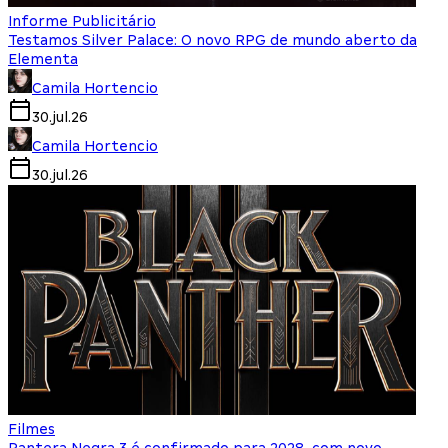
Informe Publicitário
Testamos Silver Palace: O novo RPG de mundo aberto da
Elementa
Camila Hortencio
30.jul.26
Camila Hortencio
30.jul.26
Filmes