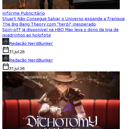
Informe Publicitário
Stuart Não Consegue Salvar o Universo expande a franquia
The Big Bang Theory com “herói” inesperado
Spin-off já disponível na HBO Max leva o dono da loja de
quadrinhos ao holofote
Redação NerdBunker
31.jul.26
Redação NerdBunker
31.jul.26