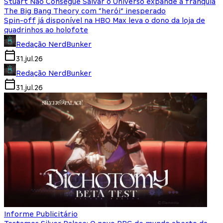
Stuart Não Consegue Salvar o Universo expande a franquia
The Big Bang Theory com “herói” inesperado
Spin-off já disponível na HBO Max leva o dono da loja de
quadrinhos ao holofote
Redação NerdBunker
31.jul.26
Redação NerdBunker
31.jul.26
Informe Publicitário