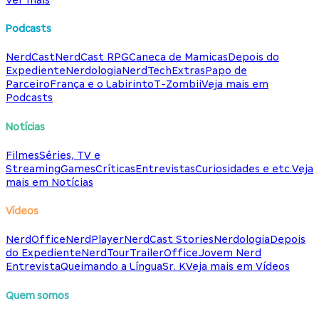
Podcasts
NerdCast
NerdCast RPG
Caneca de Mamicas
Depois do
Expediente
Nerdologia
NerdTech
Extras
Papo de
Parceiro
França e o Labirinto
T-Zombii
Veja mais em
Podcasts
Notícias
Filmes
Séries, TV e
Streaming
Games
Críticas
Entrevistas
Curiosidades e etc.
Veja
mais em Notícias
Vídeos
NerdOffice
NerdPlayer
NerdCast Stories
Nerdologia
Depois
do Expediente
NerdTour
TrailerOffice
Jovem Nerd
Entrevista
Queimando a Língua
Sr. K
Veja mais em Vídeos
Quem somos