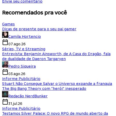
Envie seu comentário
Recomendados pra você
Games
Dicas de presente para o seu pai gamer
Camila Hortencio
07.ago.26
Séries, TV e Streaming
Entrevista: Benjamin Ainsworth, de A Casa do Dragão, fala
de dualidade de Daeron Targaryen
Pedro Siqueira
03.ago.26
Informe Publicitário
Stuart Não Consegue Salvar o Universo expande a franquia
The Big Bang Theory com “herói” inesperado
Redação NerdBunker
31.jul.26
Informe Publicitário
Testamos Silver Palace: O novo RPG de mundo aberto da