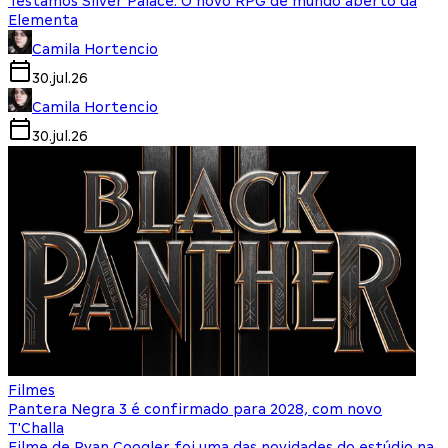
Testamos Silver Palace: O novo RPG de mundo aberto da
Elementa
Camila Hortencio
30.jul.26
Camila Hortencio
30.jul.26
Filmes
Pantera Negra 3 é confirmado para 2028, com novo
T'Challa
Filme de Ryan Coogler foi uma das novidades do estúdio na