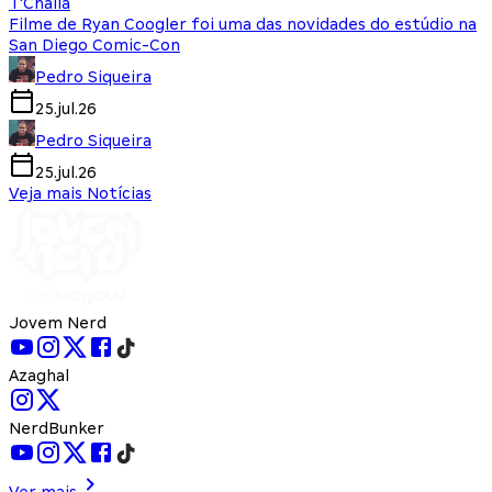
T'Challa
Filme de Ryan Coogler foi uma das novidades do estúdio na
San Diego Comic-Con
Pedro Siqueira
25.jul.26
Pedro Siqueira
25.jul.26
Veja mais Notícias
Jovem Nerd
Azaghal
NerdBunker
Ver mais