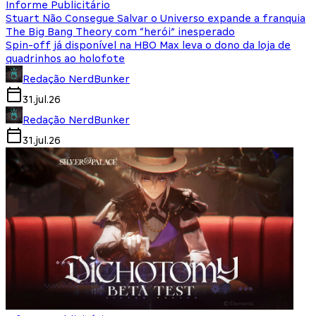
Informe Publicitário
Stuart Não Consegue Salvar o Universo expande a franquia
The Big Bang Theory com “herói” inesperado
Spin-off já disponível na HBO Max leva o dono da loja de
quadrinhos ao holofote
Redação NerdBunker
31.jul.26
Redação NerdBunker
31.jul.26