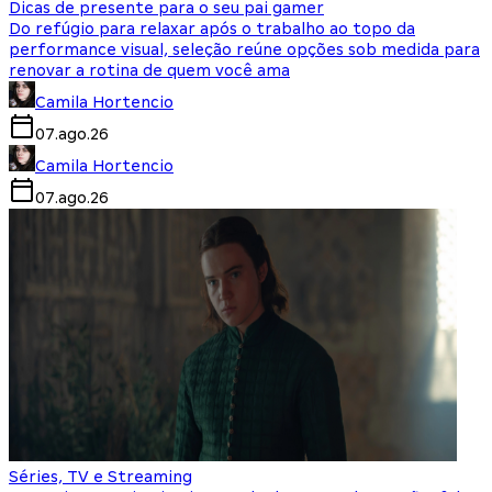
Dicas de presente para o seu pai gamer
Do refúgio para relaxar após o trabalho ao topo da
performance visual, seleção reúne opções sob medida para
renovar a rotina de quem você ama
Camila Hortencio
07.ago.26
Camila Hortencio
07.ago.26
Séries, TV e Streaming