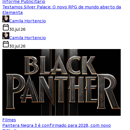
Informe Publicitário
Testamos Silver Palace: O novo RPG de mundo aberto da
Elementa
Camila Hortencio
30.jul.26
Camila Hortencio
30.jul.26
Filmes
Pantera Negra 3 é confirmado para 2028, com novo