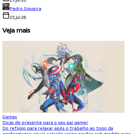
25.jul.26
Pedro Siqueira
25.jul.26
Veja mais
Games
S
Dicas de presente para o seu pai gamer
E
Do refúgio para relaxar após o trabalho ao topo da
d
performance visual, seleção reúne opções sob medida para
J