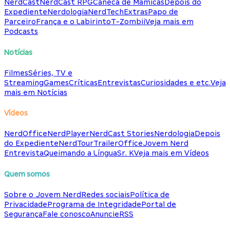
NerdCast
NerdCast RPG
Caneca de Mamicas
Depois do
Expediente
Nerdologia
NerdTech
Extras
Papo de
Parceiro
França e o Labirinto
T-Zombii
Veja mais em
Podcasts
Notícias
Filmes
Séries, TV e
Streaming
Games
Críticas
Entrevistas
Curiosidades e etc.
Veja
mais em Notícias
Vídeos
NerdOffice
NerdPlayer
NerdCast Stories
Nerdologia
Depois
do Expediente
NerdTour
TrailerOffice
Jovem Nerd
Entrevista
Queimando a Língua
Sr. K
Veja mais em Vídeos
Quem somos
Sobre o Jovem Nerd
Redes sociais
Política de
Privacidade
Programa de Integridade
Portal de
Segurança
Fale conosco
Anuncie
RSS