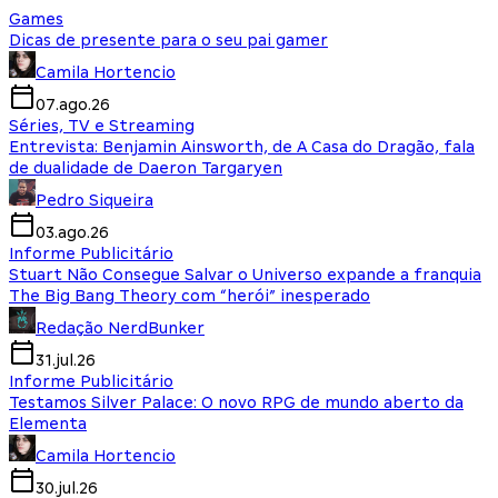
Games
Dicas de presente para o seu pai gamer
Camila Hortencio
07.ago.26
Séries, TV e Streaming
Entrevista: Benjamin Ainsworth, de A Casa do Dragão, fala
de dualidade de Daeron Targaryen
Pedro Siqueira
03.ago.26
Informe Publicitário
Stuart Não Consegue Salvar o Universo expande a franquia
The Big Bang Theory com “herói” inesperado
Redação NerdBunker
31.jul.26
Informe Publicitário
Testamos Silver Palace: O novo RPG de mundo aberto da
Elementa
Camila Hortencio
30.jul.26