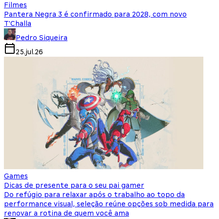
Filmes
Pantera Negra 3 é confirmado para 2028, com novo
T'Challa
Pedro Siqueira
25.jul.26
Games
Dicas de presente para o seu pai gamer
Do refúgio para relaxar após o trabalho ao topo da
performance visual, seleção reúne opções sob medida para
renovar a rotina de quem você ama