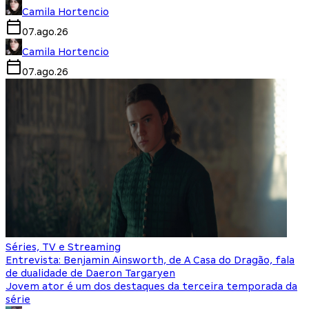
Camila Hortencio
07.ago.26
Camila Hortencio
07.ago.26
Séries, TV e Streaming
Entrevista: Benjamin Ainsworth, de A Casa do Dragão, fala
de dualidade de Daeron Targaryen
Jovem ator é um dos destaques da terceira temporada da
série