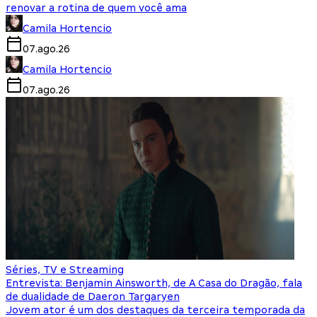
renovar a rotina de quem você ama
Camila Hortencio
07.ago.26
Camila Hortencio
07.ago.26
Séries, TV e Streaming
Entrevista: Benjamin Ainsworth, de A Casa do Dragão, fala
de dualidade de Daeron Targaryen
Jovem ator é um dos destaques da terceira temporada da