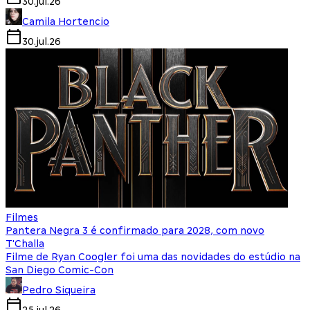
30.jul.26
Camila Hortencio
30.jul.26
Filmes
Pantera Negra 3 é confirmado para 2028, com novo
T'Challa
Filme de Ryan Coogler foi uma das novidades do estúdio na
San Diego Comic-Con
Pedro Siqueira