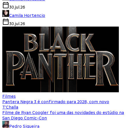
30.jul.26
Camila Hortencio
30.jul.26
Filmes
Pantera Negra 3 é confirmado para 2028, com novo
T'Challa
Filme de Ryan Coogler foi uma das novidades do estúdio na
San Diego Comic-Con
Pedro Siqueira