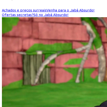
Achados e preços surreais
Venha para o Jabá Absurdo!
Ofertas secretas?
Só no Jabá Absurdo!