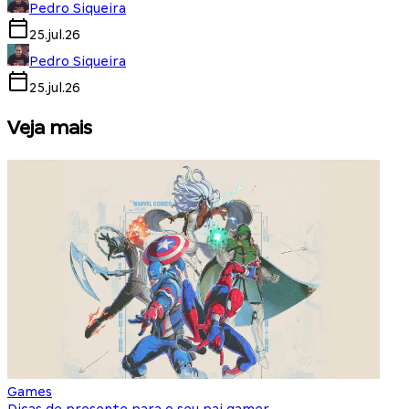
Pedro Siqueira
25.jul.26
Pedro Siqueira
25.jul.26
Veja mais
Games
S
Dicas de presente para o seu pai gamer
E