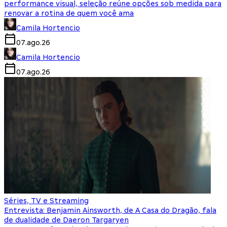
performance visual, seleção reúne opções sob medida para
renovar a rotina de quem você ama
Camila Hortencio
07.ago.26
Camila Hortencio
07.ago.26
Séries, TV e Streaming
Entrevista: Benjamin Ainsworth, de A Casa do Dragão, fala
de dualidade de Daeron Targaryen