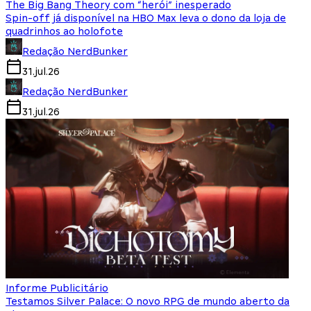
The Big Bang Theory com “herói” inesperado
Spin-off já disponível na HBO Max leva o dono da loja de
quadrinhos ao holofote
Redação NerdBunker
31.jul.26
Redação NerdBunker
31.jul.26
Informe Publicitário
Testamos Silver Palace: O novo RPG de mundo aberto da