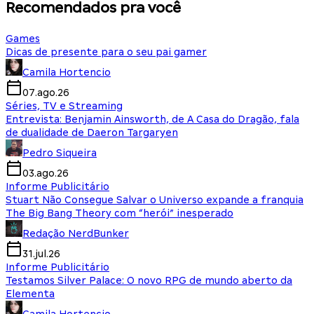
Recomendados pra você
Games
Dicas de presente para o seu pai gamer
Camila Hortencio
07.ago.26
Séries, TV e Streaming
Entrevista: Benjamin Ainsworth, de A Casa do Dragão, fala
de dualidade de Daeron Targaryen
Pedro Siqueira
03.ago.26
Informe Publicitário
Stuart Não Consegue Salvar o Universo expande a franquia
The Big Bang Theory com “herói” inesperado
Redação NerdBunker
31.jul.26
Informe Publicitário
Testamos Silver Palace: O novo RPG de mundo aberto da
Elementa