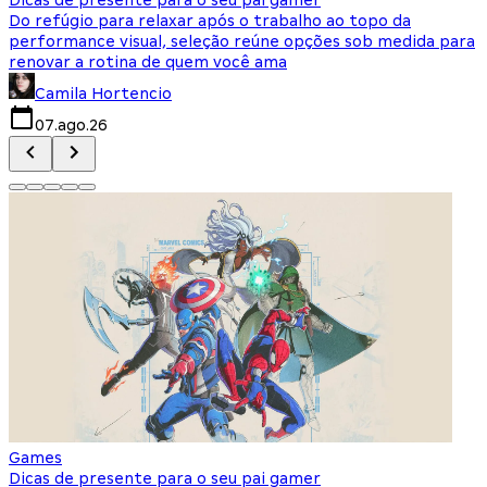
Do refúgio para relaxar após o trabalho ao topo da
d
performance visual, seleção reúne opções sob medida para
J
renovar a rotina de quem você ama
s
Camila Hortencio
07.ago.26
Games
Dicas de presente para o seu pai gamer