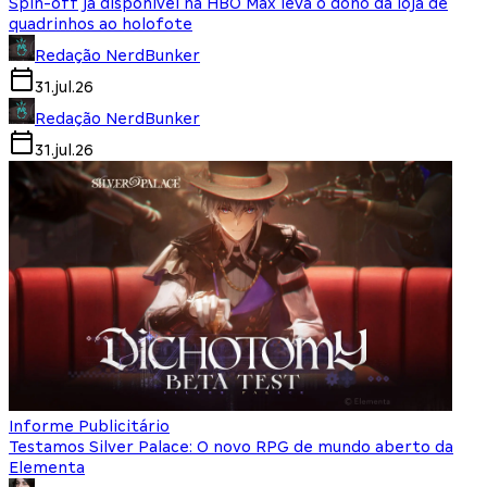
Spin-off já disponível na HBO Max leva o dono da loja de
quadrinhos ao holofote
Redação NerdBunker
31.jul.26
Redação NerdBunker
31.jul.26
Informe Publicitário
Testamos Silver Palace: O novo RPG de mundo aberto da
Elementa