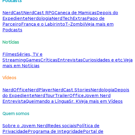
Podcasts
NerdCast
NerdCast RPG
Caneca de Mamicas
Depois do
Expediente
Nerdologia
NerdTech
Extras
Papo de
Parceiro
França e o Labirinto
T-Zombii
Veja mais em
Podcasts
Notícias
Filmes
Séries, TV e
Streaming
Games
Críticas
Entrevistas
Curiosidades e etc.
Veja
mais em Notícias
Vídeos
NerdOffice
NerdPlayer
NerdCast Stories
Nerdologia
Depois
do Expediente
NerdTour
TrailerOffice
Jovem Nerd
Entrevista
Queimando a Língua
Sr. K
Veja mais em Vídeos
Quem somos
Sobre o Jovem Nerd
Redes sociais
Política de
Privacidade
Programa de Integridade
Portal de