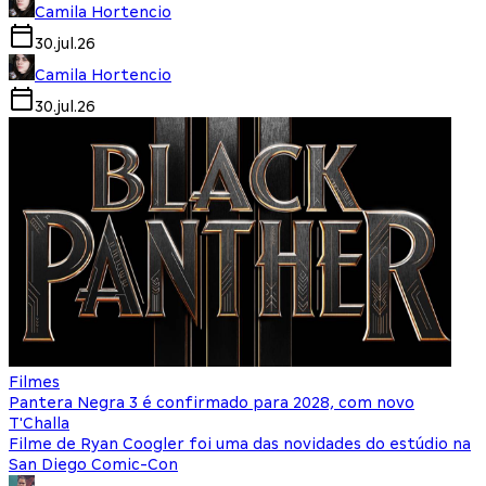
Camila Hortencio
30.jul.26
Camila Hortencio
30.jul.26
Filmes
Pantera Negra 3 é confirmado para 2028, com novo
T'Challa
Filme de Ryan Coogler foi uma das novidades do estúdio na
San Diego Comic-Con