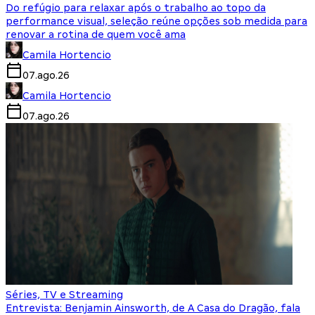
Do refúgio para relaxar após o trabalho ao topo da
performance visual, seleção reúne opções sob medida para
renovar a rotina de quem você ama
Camila Hortencio
07.ago.26
Camila Hortencio
07.ago.26
Séries, TV e Streaming
Entrevista: Benjamin Ainsworth, de A Casa do Dragão, fala