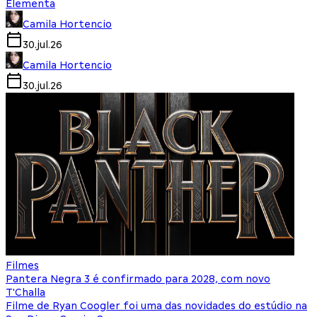
Elementa
Camila Hortencio
30.jul.26
Camila Hortencio
30.jul.26
Filmes
Pantera Negra 3 é confirmado para 2028, com novo
T'Challa
Filme de Ryan Coogler foi uma das novidades do estúdio na