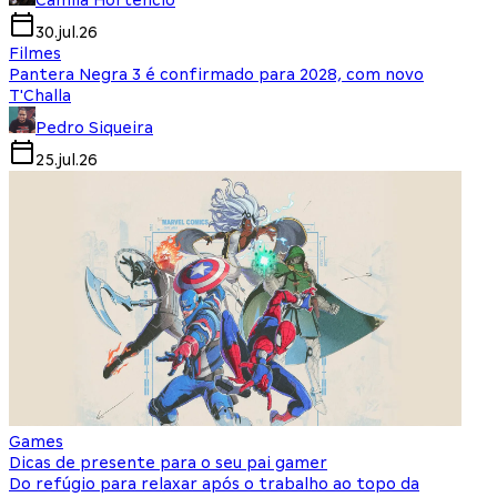
Camila Hortencio
30.jul.26
Filmes
Pantera Negra 3 é confirmado para 2028, com novo
T'Challa
Pedro Siqueira
25.jul.26
Games
Dicas de presente para o seu pai gamer
Do refúgio para relaxar após o trabalho ao topo da