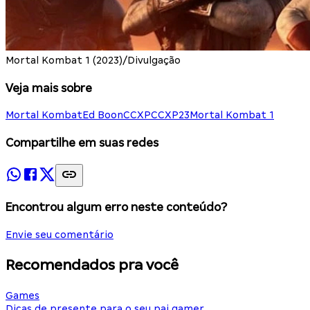
Mortal Kombat 1 (2023)/Divulgação
Veja mais sobre
Mortal Kombat
Ed Boon
CCXP
CCXP23
Mortal Kombat 1
Compartilhe em suas redes
Encontrou algum erro neste conteúdo?
Envie seu comentário
Recomendados pra você
Games
Dicas de presente para o seu pai gamer