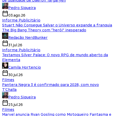
de dualidade de Daeron Targaryen
Pedro Siqueira
03.ago.26
Informe Publicitário
Stuart Não Consegue Salvar o Universo expande a franquia
The Big Bang Theory com “herói” inesperado
Redação NerdBunker
31.jul.26
Informe Publicitário
Testamos Silver Palace: O novo RPG de mundo aberto da
Elementa
Camila Hortencio
30.jul.26
Filmes
Pantera Negra 3 é confirmado para 2028, com novo
T'Challa
Pedro Siqueira
25.jul.26
Filmes
Marvel anuncia Ryan Gosling como Motoqueiro Fantasma e