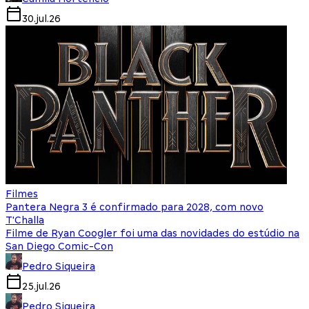
30.jul.26
Filmes
Pantera Negra 3 é confirmado para 2028, com novo
T'Challa
Filme de Ryan Coogler foi uma das novidades do estúdio na
San Diego Comic-Con
Pedro Siqueira
25.jul.26
Pedro Siqueira