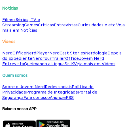
Notícias
Filmes
Séries, TV e
Streaming
Games
Críticas
Entrevistas
Curiosidades e etc.
Veja
mais em Notícias
Vídeos
NerdOffice
NerdPlayer
NerdCast Stories
Nerdologia
Depois
do Expediente
NerdTour
TrailerOffice
Jovem Nerd
Entrevista
Queimando a Língua
Sr. K
Veja mais em Vídeos
Quem somos
Sobre o Jovem Nerd
Redes sociais
Política de
Privacidade
Programa de Integridade
Portal de
Segurança
Fale conosco
Anuncie
RSS
Baixe o nosso APP