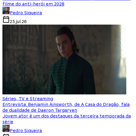
filme do anti-herói em 2028
Pedro Siqueira
25.jul.26
Séries, TV e Streaming
Entrevista: Benjamin Ainsworth, de A Casa do Dragão, fala
de dualidade de Daeron Targaryen
Jovem ator é um dos destaques da terceira temporada da
série
Pedro Siqueira