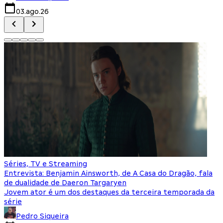
03.ago.26
Séries, TV e Streaming
Entrevista: Benjamin Ainsworth, de A Casa do Dragão, fala
de dualidade de Daeron Targaryen
Jovem ator é um dos destaques da terceira temporada da
série
Pedro Siqueira