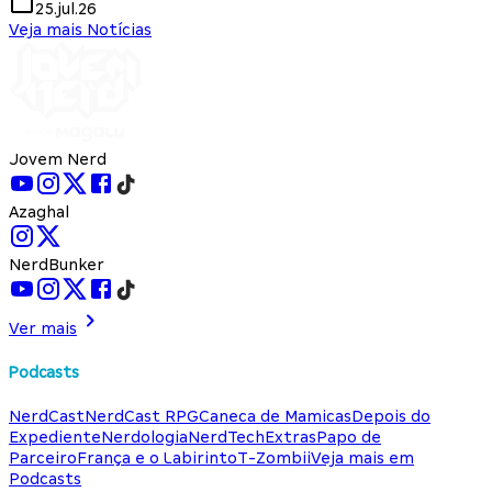
25.jul.26
Veja mais Notícias
Jovem Nerd
Azaghal
NerdBunker
Ver mais
Podcasts
NerdCast
NerdCast RPG
Caneca de Mamicas
Depois do
Expediente
Nerdologia
NerdTech
Extras
Papo de
Parceiro
França e o Labirinto
T-Zombii
Veja mais em
Podcasts