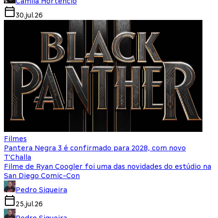
Camila Hortencio
30.jul.26
Filmes
Pantera Negra 3 é confirmado para 2028, com novo
T'Challa
Filme de Ryan Coogler foi uma das novidades do estúdio na
San Diego Comic-Con
Pedro Siqueira
25.jul.26
Pedro Siqueira