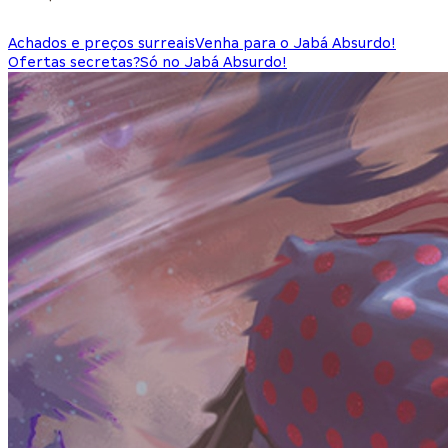
Achados e preços surreais
Venha para o Jabá Absurdo!
Ofertas secretas?
Só no Jabá Absurdo!