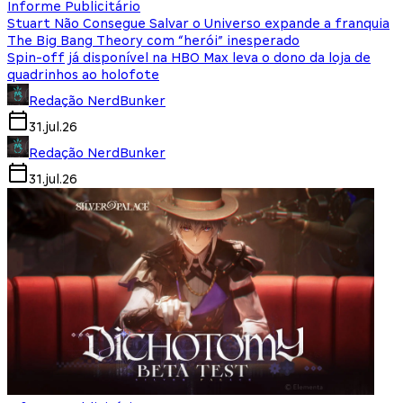
Informe Publicitário
Stuart Não Consegue Salvar o Universo expande a franquia
The Big Bang Theory com “herói” inesperado
Spin-off já disponível na HBO Max leva o dono da loja de
quadrinhos ao holofote
Redação NerdBunker
31.jul.26
Redação NerdBunker
31.jul.26