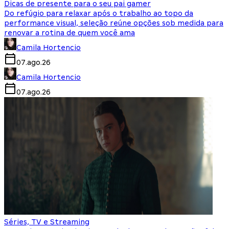
Dicas de presente para o seu pai gamer
Do refúgio para relaxar após o trabalho ao topo da
performance visual, seleção reúne opções sob medida para
renovar a rotina de quem você ama
Camila Hortencio
07.ago.26
Camila Hortencio
07.ago.26
Séries, TV e Streaming