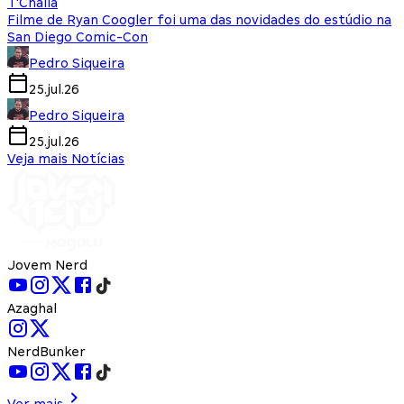
T'Challa
Filme de Ryan Coogler foi uma das novidades do estúdio na
San Diego Comic-Con
Pedro Siqueira
25.jul.26
Pedro Siqueira
25.jul.26
Veja mais Notícias
Jovem Nerd
Azaghal
NerdBunker
Ver mais