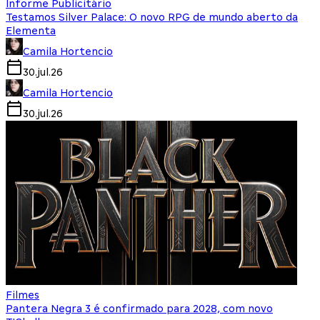
Informe Publicitário
Testamos Silver Palace: O novo RPG de mundo aberto da
Elementa
Camila Hortencio
30.jul.26
Camila Hortencio
30.jul.26
Filmes
Pantera Negra 3 é confirmado para 2028, com novo