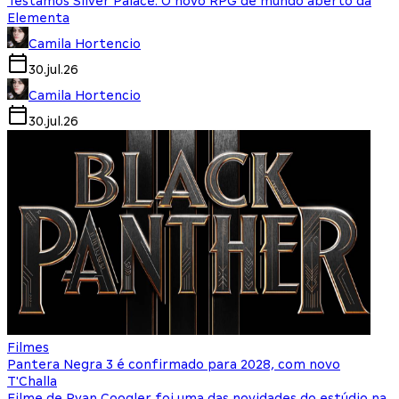
Testamos Silver Palace: O novo RPG de mundo aberto da
Elementa
Camila Hortencio
30.jul.26
Camila Hortencio
30.jul.26
Filmes
Pantera Negra 3 é confirmado para 2028, com novo
T'Challa
Filme de Ryan Coogler foi uma das novidades do estúdio na