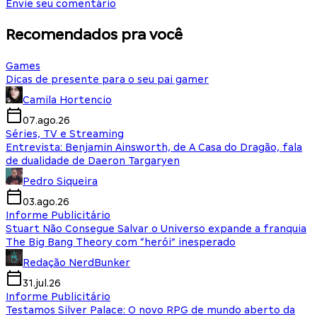
Envie seu comentário
Recomendados pra você
Games
Dicas de presente para o seu pai gamer
Camila Hortencio
07.ago.26
Séries, TV e Streaming
Entrevista: Benjamin Ainsworth, de A Casa do Dragão, fala
de dualidade de Daeron Targaryen
Pedro Siqueira
03.ago.26
Informe Publicitário
Stuart Não Consegue Salvar o Universo expande a franquia
The Big Bang Theory com “herói” inesperado
Redação NerdBunker
31.jul.26
Informe Publicitário
Testamos Silver Palace: O novo RPG de mundo aberto da