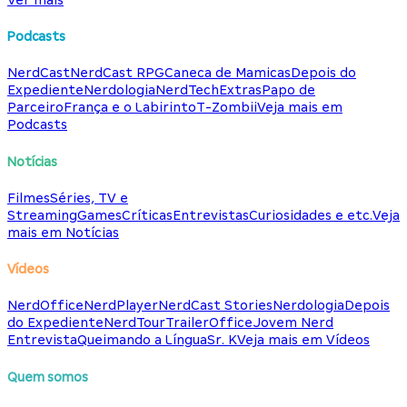
Podcasts
NerdCast
NerdCast RPG
Caneca de Mamicas
Depois do
Expediente
Nerdologia
NerdTech
Extras
Papo de
Parceiro
França e o Labirinto
T-Zombii
Veja mais em
Podcasts
Notícias
Filmes
Séries, TV e
Streaming
Games
Críticas
Entrevistas
Curiosidades e etc.
Veja
mais em Notícias
Vídeos
NerdOffice
NerdPlayer
NerdCast Stories
Nerdologia
Depois
do Expediente
NerdTour
TrailerOffice
Jovem Nerd
Entrevista
Queimando a Língua
Sr. K
Veja mais em Vídeos
Quem somos