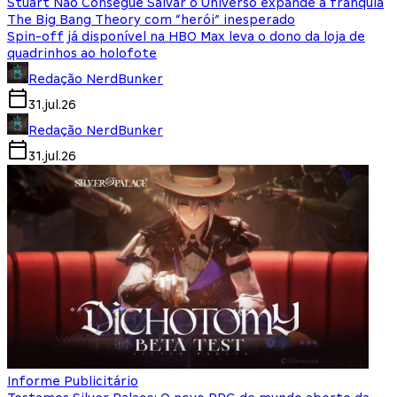
Stuart Não Consegue Salvar o Universo expande a franquia
The Big Bang Theory com “herói” inesperado
Spin-off já disponível na HBO Max leva o dono da loja de
quadrinhos ao holofote
Redação NerdBunker
31.jul.26
Redação NerdBunker
31.jul.26
Informe Publicitário