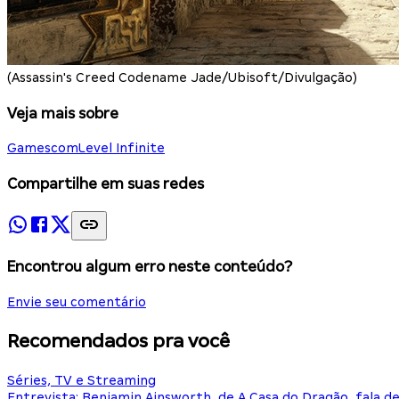
(Assassin's Creed Codename Jade/Ubisoft/Divulgação)
Veja mais sobre
Gamescom
Level Infinite
Compartilhe em suas redes
Encontrou algum erro neste conteúdo?
Envie seu comentário
Recomendados pra você
Séries, TV e Streaming
Entrevista: Benjamin Ainsworth, de A Casa do Dragão, fala d