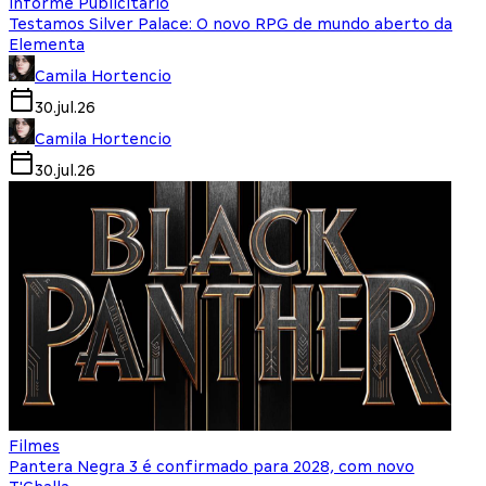
Informe Publicitário
Testamos Silver Palace: O novo RPG de mundo aberto da
Elementa
Camila Hortencio
30.jul.26
Camila Hortencio
30.jul.26
Filmes
Pantera Negra 3 é confirmado para 2028, com novo