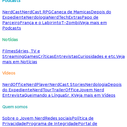
Podcasts
NerdCast
NerdCast RPG
Caneca de Mamicas
Depois do
Expediente
Nerdologia
NerdTech
Extras
Papo de
Parceiro
França e o Labirinto
T-Zombii
Veja mais em
Podcasts
Notícias
Filmes
Séries, TV e
Streaming
Games
Críticas
Entrevistas
Curiosidades e etc.
Veja
mais em Notícias
Vídeos
NerdOffice
NerdPlayer
NerdCast Stories
Nerdologia
Depois
do Expediente
NerdTour
TrailerOffice
Jovem Nerd
Entrevista
Queimando a Língua
Sr. K
Veja mais em Vídeos
Quem somos
Sobre o Jovem Nerd
Redes sociais
Política de
Privacidade
Programa de Integridade
Portal de