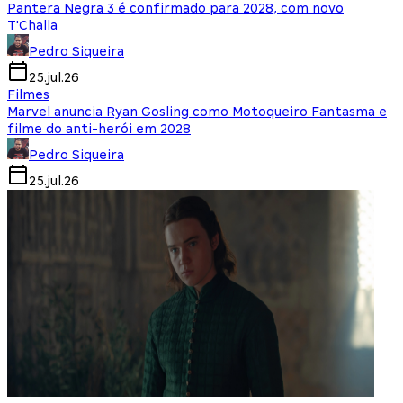
Pantera Negra 3 é confirmado para 2028, com novo
T'Challa
Pedro Siqueira
25.jul.26
Filmes
Marvel anuncia Ryan Gosling como Motoqueiro Fantasma e
filme do anti-herói em 2028
Pedro Siqueira
25.jul.26