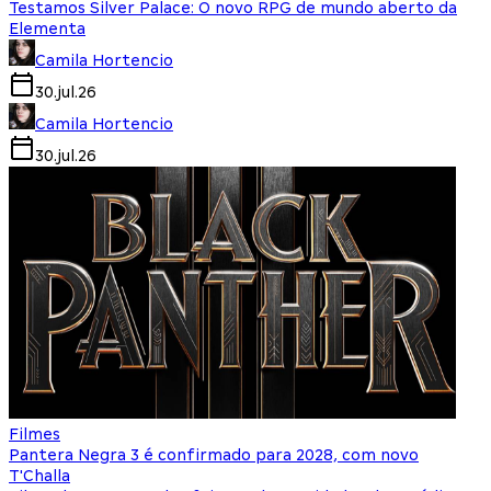
Testamos Silver Palace: O novo RPG de mundo aberto da
Elementa
Camila Hortencio
30.jul.26
Camila Hortencio
30.jul.26
Filmes
Pantera Negra 3 é confirmado para 2028, com novo
T'Challa