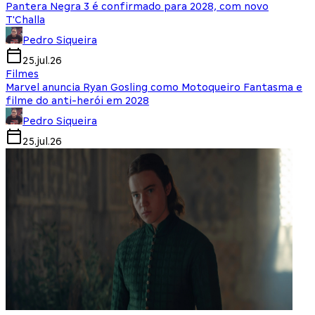
Pantera Negra 3 é confirmado para 2028, com novo
T'Challa
Pedro Siqueira
25.jul.26
Filmes
Marvel anuncia Ryan Gosling como Motoqueiro Fantasma e
filme do anti-herói em 2028
Pedro Siqueira
25.jul.26