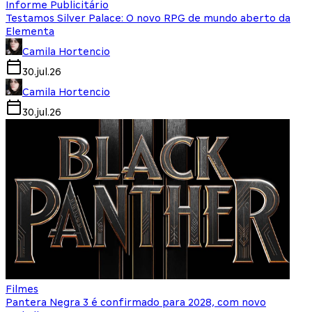
Informe Publicitário
Testamos Silver Palace: O novo RPG de mundo aberto da
Elementa
Camila Hortencio
30.jul.26
Camila Hortencio
30.jul.26
Filmes
Pantera Negra 3 é confirmado para 2028, com novo