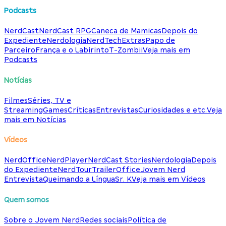
Podcasts
NerdCast
NerdCast RPG
Caneca de Mamicas
Depois do
Expediente
Nerdologia
NerdTech
Extras
Papo de
Parceiro
França e o Labirinto
T-Zombii
Veja mais em
Podcasts
Notícias
Filmes
Séries, TV e
Streaming
Games
Críticas
Entrevistas
Curiosidades e etc.
Veja
mais em Notícias
Vídeos
NerdOffice
NerdPlayer
NerdCast Stories
Nerdologia
Depois
do Expediente
NerdTour
TrailerOffice
Jovem Nerd
Entrevista
Queimando a Língua
Sr. K
Veja mais em Vídeos
Quem somos
Sobre o Jovem Nerd
Redes sociais
Política de