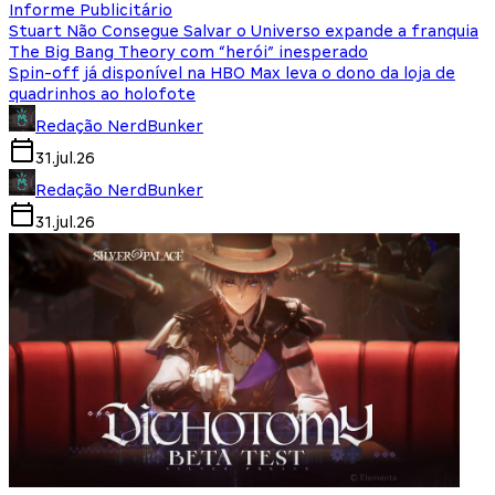
Informe Publicitário
Stuart Não Consegue Salvar o Universo expande a franquia
The Big Bang Theory com “herói” inesperado
Spin-off já disponível na HBO Max leva o dono da loja de
quadrinhos ao holofote
Redação NerdBunker
31.jul.26
Redação NerdBunker
31.jul.26