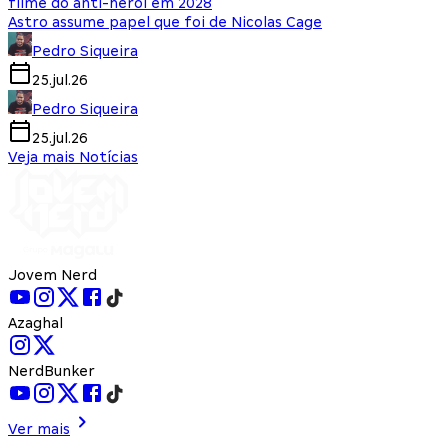
filme do anti-herói em 2028
Astro assume papel que foi de Nicolas Cage
Pedro Siqueira
25.jul.26
Pedro Siqueira
25.jul.26
Veja mais Notícias
Jovem Nerd
Azaghal
NerdBunker
Ver mais