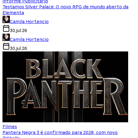
Informe Publicitário
Testamos Silver Palace: O novo RPG de mundo aberto da
Elementa
Camila Hortencio
30.jul.26
Camila Hortencio
30.jul.26
Filmes
Pantera Negra 3 é confirmado para 2028, com novo