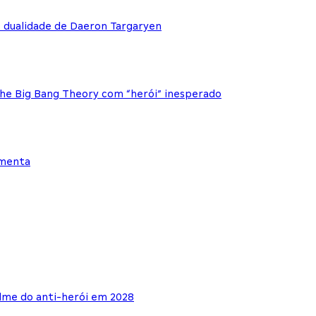
e dualidade de Daeron Targaryen
The Big Bang Theory com “herói” inesperado
ementa
lme do anti-herói em 2028