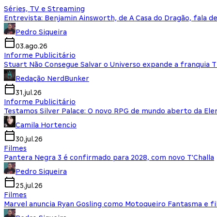
Séries, TV e Streaming
Entrevista: Benjamin Ainsworth, de A Casa do Dragão, fala d
Pedro Siqueira
03.ago.26
Informe Publicitário
Stuart Não Consegue Salvar o Universo expande a franquia 
Redação NerdBunker
31.jul.26
Informe Publicitário
Testamos Silver Palace: O novo RPG de mundo aberto da El
Camila Hortencio
30.jul.26
Filmes
Pantera Negra 3 é confirmado para 2028, com novo T'Challa
Pedro Siqueira
25.jul.26
Filmes
Marvel anuncia Ryan Gosling como Motoqueiro Fantasma e fi