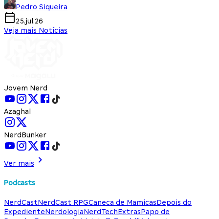
Pedro Siqueira
25.jul.26
Veja mais Notícias
Jovem Nerd
Azaghal
NerdBunker
Ver mais
Podcasts
NerdCast
NerdCast RPG
Caneca de Mamicas
Depois do
Expediente
Nerdologia
NerdTech
Extras
Papo de