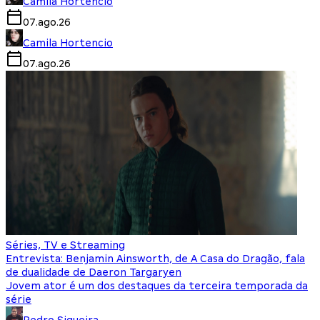
Camila Hortencio
07.ago.26
Camila Hortencio
07.ago.26
Séries, TV e Streaming
Entrevista: Benjamin Ainsworth, de A Casa do Dragão, fala
de dualidade de Daeron Targaryen
Jovem ator é um dos destaques da terceira temporada da
série
Pedro Siqueira