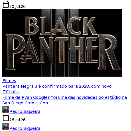
30.jul.26
Filmes
Pantera Negra 3 é confirmado para 2028, com novo
T'Challa
Filme de Ryan Coogler foi uma das novidades do estúdio na
San Diego Comic-Con
Pedro Siqueira
25.jul.26
Pedro Siqueira