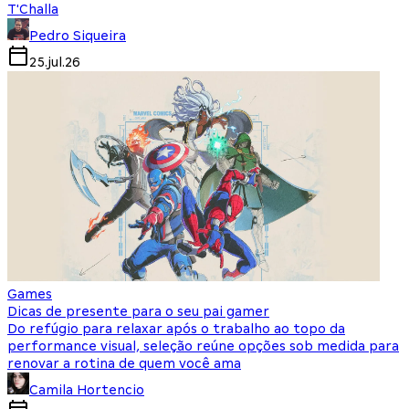
T'Challa
Pedro Siqueira
25.jul.26
Games
Dicas de presente para o seu pai gamer
Do refúgio para relaxar após o trabalho ao topo da
performance visual, seleção reúne opções sob medida para
renovar a rotina de quem você ama
Camila Hortencio