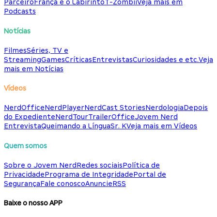
Parceiro
França e o Labirinto
T-Zombii
Veja mais em
Podcasts
Notícias
Filmes
Séries, TV e
Streaming
Games
Críticas
Entrevistas
Curiosidades e etc.
Veja
mais em Notícias
Vídeos
NerdOffice
NerdPlayer
NerdCast Stories
Nerdologia
Depois
do Expediente
NerdTour
TrailerOffice
Jovem Nerd
Entrevista
Queimando a Língua
Sr. K
Veja mais em Vídeos
Quem somos
Sobre o Jovem Nerd
Redes sociais
Política de
Privacidade
Programa de Integridade
Portal de
Segurança
Fale conosco
Anuncie
RSS
Baixe o nosso APP