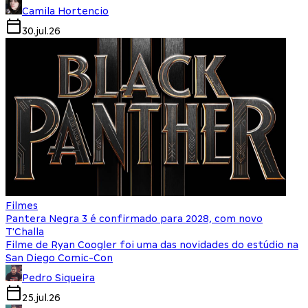
Camila Hortencio
30.jul.26
Filmes
Pantera Negra 3 é confirmado para 2028, com novo
T'Challa
Filme de Ryan Coogler foi uma das novidades do estúdio na
San Diego Comic-Con
Pedro Siqueira
25.jul.26