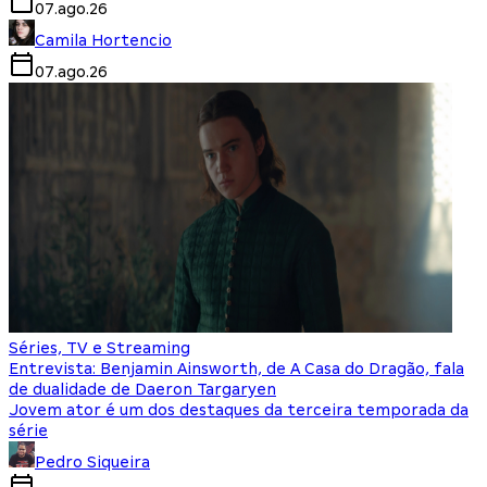
07.ago.26
Camila Hortencio
07.ago.26
Séries, TV e Streaming
Entrevista: Benjamin Ainsworth, de A Casa do Dragão, fala
de dualidade de Daeron Targaryen
Jovem ator é um dos destaques da terceira temporada da
série
Pedro Siqueira