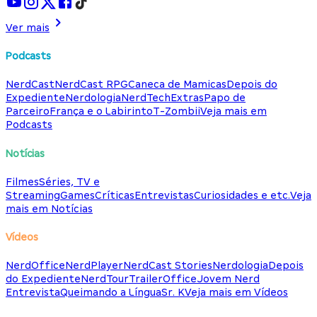
Ver mais
Podcasts
NerdCast
NerdCast RPG
Caneca de Mamicas
Depois do
Expediente
Nerdologia
NerdTech
Extras
Papo de
Parceiro
França e o Labirinto
T-Zombii
Veja mais em
Podcasts
Notícias
Filmes
Séries, TV e
Streaming
Games
Críticas
Entrevistas
Curiosidades e etc.
Veja
mais em Notícias
Vídeos
NerdOffice
NerdPlayer
NerdCast Stories
Nerdologia
Depois
do Expediente
NerdTour
TrailerOffice
Jovem Nerd
Entrevista
Queimando a Língua
Sr. K
Veja mais em Vídeos