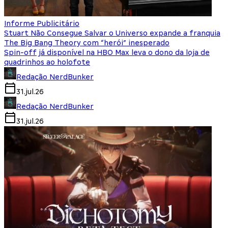
Informe Publicitário
Stuart Não Consegue Salvar o Universo expande a franquia
The Big Bang Theory com “herói” inesperado
Spin-off já disponível na HBO Max leva o dono da loja de
quadrinhos ao holofote
Redação NerdBunker
31.jul.26
Redação NerdBunker
31.jul.26