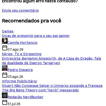
Encontrou algum erro neste conteúdo?
Envie seu comentário
Recomendados pra você
Games
Dicas de presente para o seu pai gamer
Camila Hortencio
07.ago.26
Séries, TV e Streaming
Entrevista: Benjamin Ainsworth, de A Casa do Dragão, fala
de dualidade de Daeron Targaryen
Pedro Siqueira
03.ago.26
Informe Publicitário
Stuart Não Consegue Salvar o Universo expande a franquia
The Big Bang Theory com “herói” inesperado
Redação NerdBunker
31.jul.26