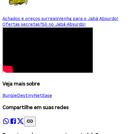
Achados e preços surreais
Venha para o Jabá Absurdo!
Ofertas secretas?
Só no Jabá Absurdo!
Veja mais sobre
Bungie
Destiny
NetEase
Compartilhe em suas redes