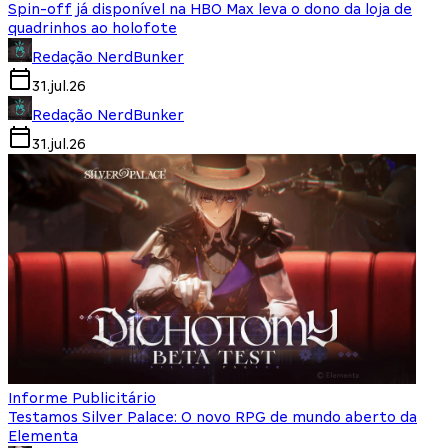
Spin-off já disponível na HBO Max leva o dono da loja de
quadrinhos ao holofote
Redação NerdBunker
31.jul.26
Redação NerdBunker
31.jul.26
Informe Publicitário
Testamos Silver Palace: O novo RPG de mundo aberto da
Elementa