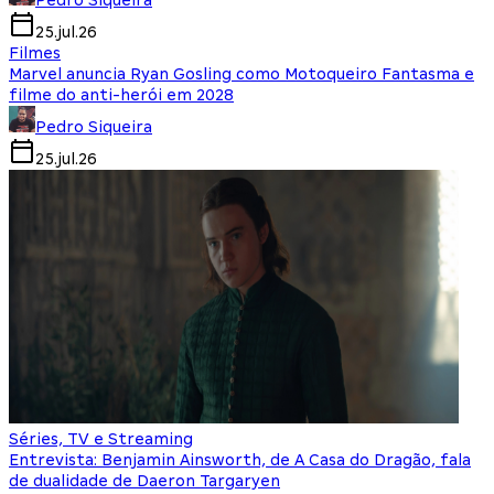
Pedro Siqueira
25.jul.26
Filmes
Marvel anuncia Ryan Gosling como Motoqueiro Fantasma e
filme do anti-herói em 2028
Pedro Siqueira
25.jul.26
Séries, TV e Streaming
Entrevista: Benjamin Ainsworth, de A Casa do Dragão, fala
de dualidade de Daeron Targaryen