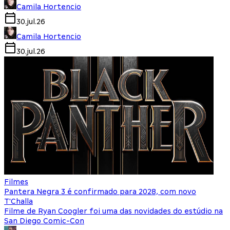
Camila Hortencio
30.jul.26
Camila Hortencio
30.jul.26
Filmes
Pantera Negra 3 é confirmado para 2028, com novo
T'Challa
Filme de Ryan Coogler foi uma das novidades do estúdio na
San Diego Comic-Con