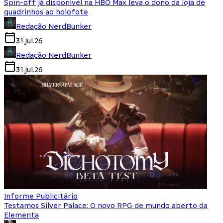
Spin-off já disponível na HBO Max leva o dono da loja de
quadrinhos ao holofote
Redação NerdBunker
31.jul.26
Redação NerdBunker
31.jul.26
Informe Publicitário
Testamos Silver Palace: O novo RPG de mundo aberto da
Elementa