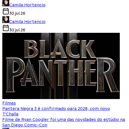
Camila Hortencio
30.jul.26
Camila Hortencio
30.jul.26
Filmes
Pantera Negra 3 é confirmado para 2028, com novo
T'Challa
Filme de Ryan Coogler foi uma das novidades do estúdio na
San Diego Comic-Con