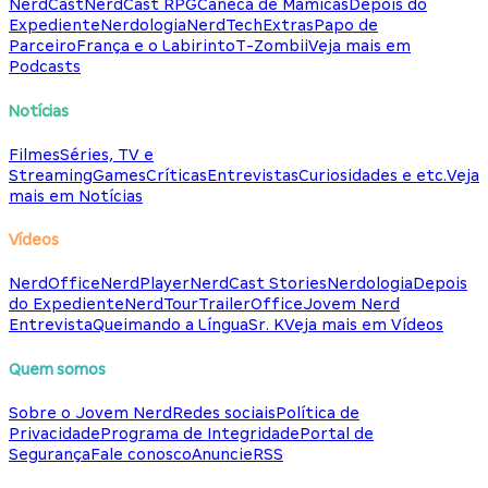
NerdCast
NerdCast RPG
Caneca de Mamicas
Depois do
Expediente
Nerdologia
NerdTech
Extras
Papo de
Parceiro
França e o Labirinto
T-Zombii
Veja mais em
Podcasts
Notícias
Filmes
Séries, TV e
Streaming
Games
Críticas
Entrevistas
Curiosidades e etc.
Veja
mais em Notícias
Vídeos
NerdOffice
NerdPlayer
NerdCast Stories
Nerdologia
Depois
do Expediente
NerdTour
TrailerOffice
Jovem Nerd
Entrevista
Queimando a Língua
Sr. K
Veja mais em Vídeos
Quem somos
Sobre o Jovem Nerd
Redes sociais
Política de
Privacidade
Programa de Integridade
Portal de
Segurança
Fale conosco
Anuncie
RSS