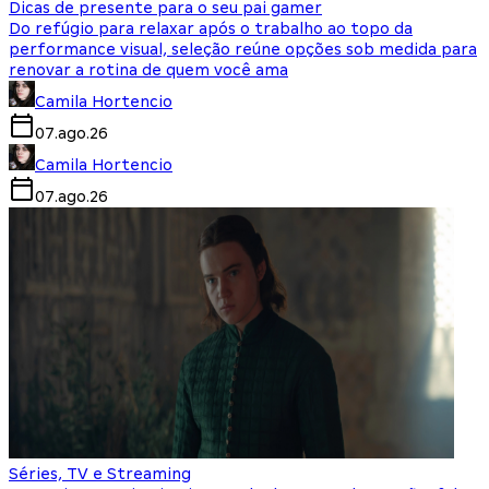
Dicas de presente para o seu pai gamer
Do refúgio para relaxar após o trabalho ao topo da
performance visual, seleção reúne opções sob medida para
renovar a rotina de quem você ama
Camila Hortencio
07.ago.26
Camila Hortencio
07.ago.26
Séries, TV e Streaming