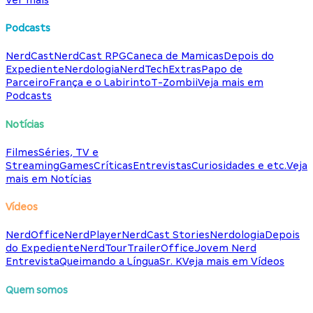
Podcasts
NerdCast
NerdCast RPG
Caneca de Mamicas
Depois do
Expediente
Nerdologia
NerdTech
Extras
Papo de
Parceiro
França e o Labirinto
T-Zombii
Veja mais em
Podcasts
Notícias
Filmes
Séries, TV e
Streaming
Games
Críticas
Entrevistas
Curiosidades e etc.
Veja
mais em Notícias
Vídeos
NerdOffice
NerdPlayer
NerdCast Stories
Nerdologia
Depois
do Expediente
NerdTour
TrailerOffice
Jovem Nerd
Entrevista
Queimando a Língua
Sr. K
Veja mais em Vídeos
Quem somos