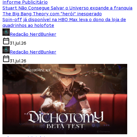
Informe Publicitário
Stuart Não Consegue Salvar o Universo expande a franquia
The Big Bang Theory com “herói” inesperado
Spin-off já disponível na HBO Max leva o dono da loja de
quadrinhos ao holofote
Redação NerdBunker
31.jul.26
Redação NerdBunker
31.jul.26