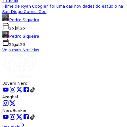
T'Challa
Filme de Ryan Coogler foi uma das novidades do estúdio na
San Diego Comic-Con
Pedro Siqueira
25.jul.26
Pedro Siqueira
25.jul.26
Veja mais Notícias
Jovem Nerd
Azaghal
NerdBunker
Ver mais