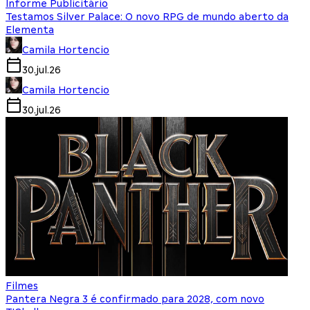
Informe Publicitário
Testamos Silver Palace: O novo RPG de mundo aberto da
Elementa
Camila Hortencio
30.jul.26
Camila Hortencio
30.jul.26
Filmes
Pantera Negra 3 é confirmado para 2028, com novo