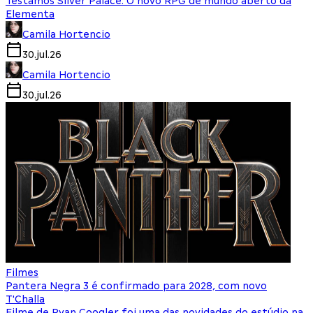
Testamos Silver Palace: O novo RPG de mundo aberto da
Elementa
Camila Hortencio
30.jul.26
Camila Hortencio
30.jul.26
Filmes
Pantera Negra 3 é confirmado para 2028, com novo
T'Challa
Filme de Ryan Coogler foi uma das novidades do estúdio na