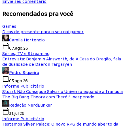
Envie seu comentário
Recomendados pra você
Games
Dicas de presente para o seu pai gamer
Camila Hortencio
07.ago.26
Séries, TV e Streaming
Entrevista: Benjamin Ainsworth, de A Casa do Dragão, fala
de dualidade de Daeron Targaryen
Pedro Siqueira
03.ago.26
Informe Publicitário
Stuart Não Consegue Salvar o Universo expande a franquia
The Big Bang Theory com “herói” inesperado
Redação NerdBunker
31.jul.26
Informe Publicitário
Testamos Silver Palace: O novo RPG de mundo aberto da