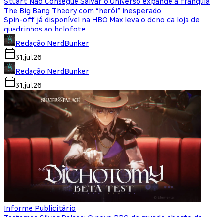
Stuart Não Consegue Salvar o Universo expande a franquia
The Big Bang Theory com “herói” inesperado
Spin-off já disponível na HBO Max leva o dono da loja de
quadrinhos ao holofote
Redação NerdBunker
31.jul.26
Redação NerdBunker
31.jul.26
Informe Publicitário