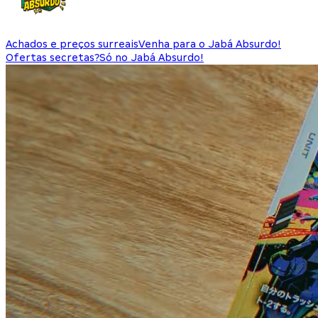
Achados e preços surreais
Venha para o Jabá Absurdo!
Ofertas secretas?
Só no Jabá Absurdo!