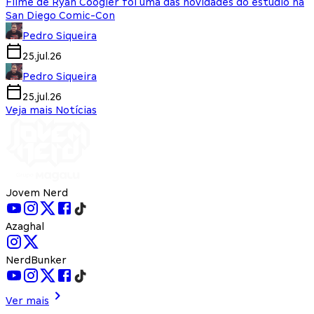
Filme de Ryan Coogler foi uma das novidades do estúdio na
San Diego Comic-Con
Pedro Siqueira
25.jul.26
Pedro Siqueira
25.jul.26
Veja mais Notícias
Jovem Nerd
Azaghal
NerdBunker
Ver mais