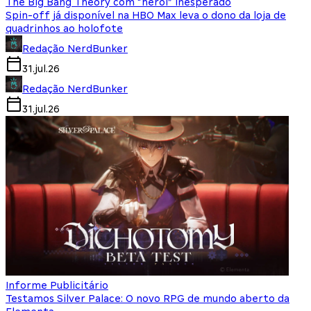
The Big Bang Theory com “herói” inesperado
Spin-off já disponível na HBO Max leva o dono da loja de
quadrinhos ao holofote
Redação NerdBunker
31.jul.26
Redação NerdBunker
31.jul.26
Informe Publicitário
Testamos Silver Palace: O novo RPG de mundo aberto da