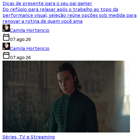
Dicas de presente para o seu pai gamer
Do refúgio para relaxar após o trabalho ao topo da
performance visual, seleção reúne opções sob medida para
renovar a rotina de quem você ama
Camila Hortencio
07.ago.26
Camila Hortencio
07.ago.26
Séries, TV e Streaming