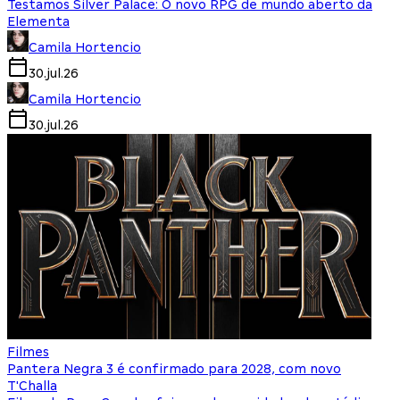
Testamos Silver Palace: O novo RPG de mundo aberto da
Elementa
Camila Hortencio
30.jul.26
Camila Hortencio
30.jul.26
Filmes
Pantera Negra 3 é confirmado para 2028, com novo
T'Challa