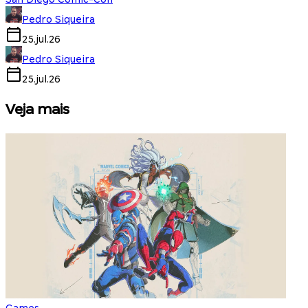
Pedro Siqueira
25.jul.26
Pedro Siqueira
25.jul.26
Veja mais
Games
S