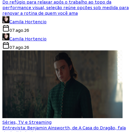
Do refúgio para relaxar após o trabalho ao topo da
performance visual, seleção reúne opções sob medida para
renovar a rotina de quem você ama
Camila Hortencio
07.ago.26
Camila Hortencio
07.ago.26
Séries, TV e Streaming
Entrevista: Benjamin Ainsworth, de A Casa do Dragão, fala