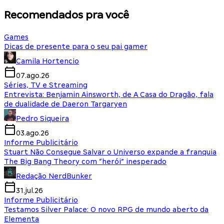
Recomendados pra você
Games
Dicas de presente para o seu pai gamer
Camila Hortencio
07.ago.26
Séries, TV e Streaming
Entrevista: Benjamin Ainsworth, de A Casa do Dragão, fala
de dualidade de Daeron Targaryen
Pedro Siqueira
03.ago.26
Informe Publicitário
Stuart Não Consegue Salvar o Universo expande a franquia
The Big Bang Theory com “herói” inesperado
Redação NerdBunker
31.jul.26
Informe Publicitário
Testamos Silver Palace: O novo RPG de mundo aberto da
Elementa