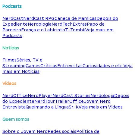
Podcasts
NerdCast
NerdCast RPG
Caneca de Mamicas
Depois do
Expediente
Nerdologia
NerdTech
Extras
Papo de
Parceiro
França e o Labirinto
T-Zombii
Veja mais em
Podcasts
Notícias
Filmes
Séries, TV e
Streaming
Games
Críticas
Entrevistas
Curiosidades e etc.
Veja
mais em Notícias
Vídeos
NerdOffice
NerdPlayer
NerdCast Stories
Nerdologia
Depois
do Expediente
NerdTour
TrailerOffice
Jovem Nerd
Entrevista
Queimando a Língua
Sr. K
Veja mais em Vídeos
Quem somos
Sobre o Jovem Nerd
Redes sociais
Política de