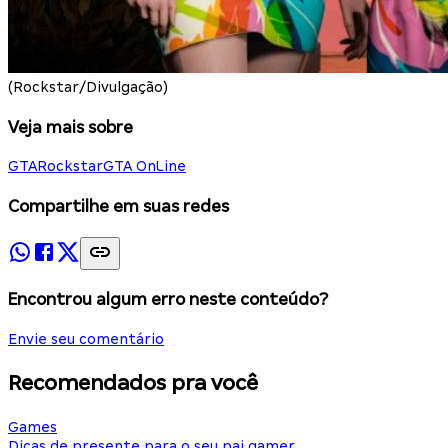
(Rockstar/Divulgação)
Veja mais sobre
GTA
Rockstar
GTA OnLine
Compartilhe em suas redes
Encontrou algum erro neste conteúdo?
Envie seu comentário
Recomendados pra você
Games
Dicas de presente para o seu pai gamer