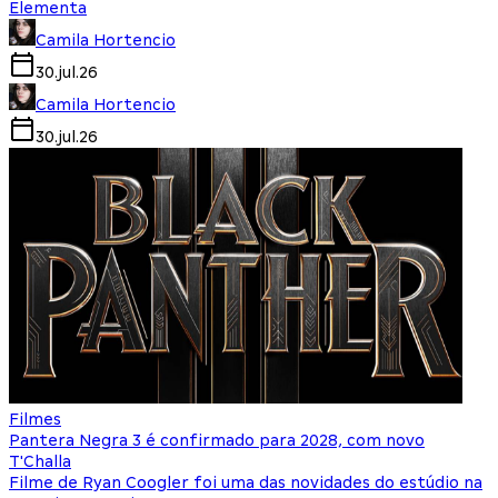
Elementa
Camila Hortencio
30.jul.26
Camila Hortencio
30.jul.26
Filmes
Pantera Negra 3 é confirmado para 2028, com novo
T'Challa
Filme de Ryan Coogler foi uma das novidades do estúdio na