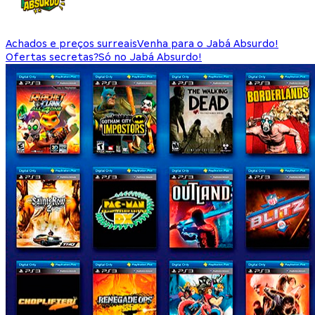
Achados e preços surreais
Venha para o Jabá Absurdo!
Ofertas secretas?
Só no Jabá Absurdo!