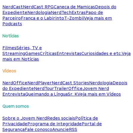
NerdCast
NerdCast RPG
Caneca de Mamicas
Depois do
Expediente
Nerdologia
NerdTech
Extras
Papo de
Parceiro
França e o Labirinto
T-Zombii
Veja mais em
Podcasts
Notícias
Filmes
Séries, TV e
Streaming
Games
Críticas
Entrevistas
Curiosidades e etc.
Veja
mais em Notícias
Vídeos
NerdOffice
NerdPlayer
NerdCast Stories
Nerdologia
Depois
do Expediente
NerdTour
TrailerOffice
Jovem Nerd
Entrevista
Queimando a Língua
Sr. K
Veja mais em Vídeos
Quem somos
Sobre o Jovem Nerd
Redes sociais
Política de
Privacidade
Programa de Integridade
Portal de
Segurança
Fale conosco
Anuncie
RSS