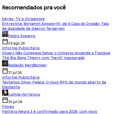
Recomendados pra você
Séries, TV e Streaming
Entrevista: Benjamin Ainsworth, de A Casa do Dragão, fala
de dualidade de Daeron Targaryen
Pedro Siqueira
03.ago.26
Informe Publicitário
Stuart Não Consegue Salvar o Universo expande a franquia
The Big Bang Theory com “herói” inesperado
Redação NerdBunker
31.jul.26
Informe Publicitário
Testamos Silver Palace: O novo RPG de mundo aberto da
Elementa
Camila Hortencio
30.jul.26
Filmes
Pantera Negra 3 é confirmado para 2028, com novo