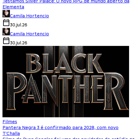
Testamos Silver Palace: O novo RPG de mundo aberto da
Elementa
Camila Hortencio
30.jul.26
Camila Hortencio
30.jul.26
Filmes
Pantera Negra 3 é confirmado para 2028, com novo
T'Challa