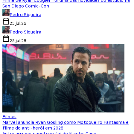
Filme de Ryan Coogler foi uma das novidades do estúdio na
San Diego Comic-Con
Pedro Siqueira
25.jul.26
Pedro Siqueira
25.jul.26
Filmes
Marvel anuncia Ryan Gosling como Motoqueiro Fantasma e
filme do anti-herói em 2028
Astro assume papel que foi de Nicolas Cage