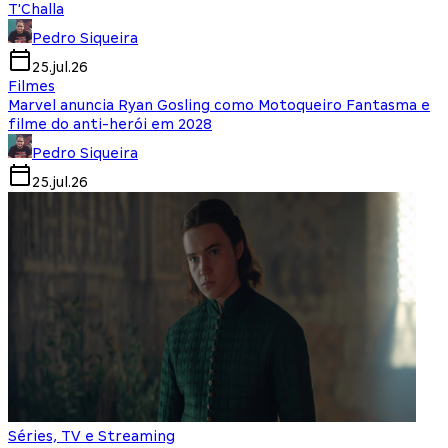
T'Challa
Pedro Siqueira
25.jul.26
Filmes
Marvel anuncia Ryan Gosling como Motoqueiro Fantasma e
filme do anti-herói em 2028
Pedro Siqueira
25.jul.26
Séries, TV e Streaming