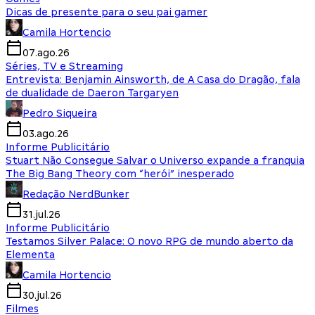
Dicas de presente para o seu pai gamer
Camila Hortencio
07.ago.26
Séries, TV e Streaming
Entrevista: Benjamin Ainsworth, de A Casa do Dragão, fala
de dualidade de Daeron Targaryen
Pedro Siqueira
03.ago.26
Informe Publicitário
Stuart Não Consegue Salvar o Universo expande a franquia
The Big Bang Theory com “herói” inesperado
Redação NerdBunker
31.jul.26
Informe Publicitário
Testamos Silver Palace: O novo RPG de mundo aberto da
Elementa
Camila Hortencio
30.jul.26
Filmes