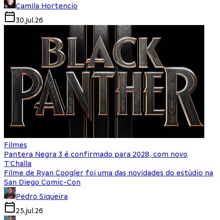
Camila Hortencio
30.jul.26
Filmes
Pantera Negra 3 é confirmado para 2028, com novo
T'Challa
Filme de Ryan Coogler foi uma das novidades do estúdio na
San Diego Comic-Con
Pedro Siqueira
25.jul.26