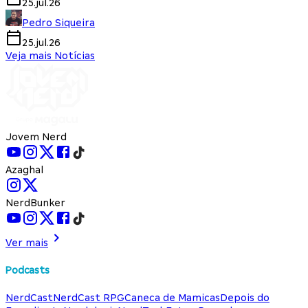
25.jul.26
Pedro Siqueira
25.jul.26
Veja mais Notícias
Jovem Nerd
Azaghal
NerdBunker
Ver mais
Podcasts
NerdCast
NerdCast RPG
Caneca de Mamicas
Depois do