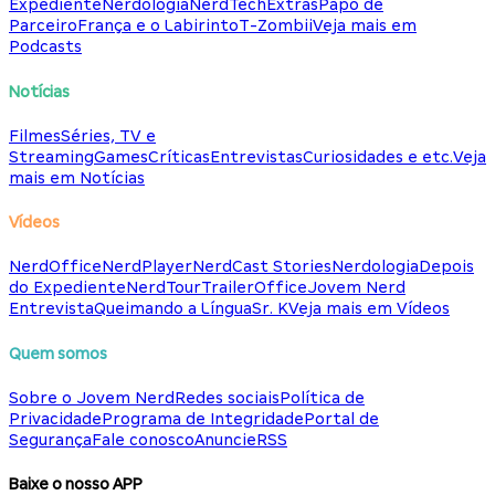
Expediente
Nerdologia
NerdTech
Extras
Papo de
Parceiro
França e o Labirinto
T-Zombii
Veja mais em
Podcasts
Notícias
Filmes
Séries, TV e
Streaming
Games
Críticas
Entrevistas
Curiosidades e etc.
Veja
mais em Notícias
Vídeos
NerdOffice
NerdPlayer
NerdCast Stories
Nerdologia
Depois
do Expediente
NerdTour
TrailerOffice
Jovem Nerd
Entrevista
Queimando a Língua
Sr. K
Veja mais em Vídeos
Quem somos
Sobre o Jovem Nerd
Redes sociais
Política de
Privacidade
Programa de Integridade
Portal de
Segurança
Fale conosco
Anuncie
RSS
Baixe o nosso APP