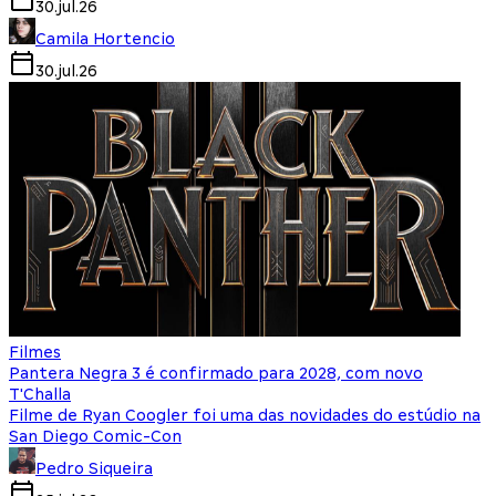
30.jul.26
Camila Hortencio
30.jul.26
Filmes
Pantera Negra 3 é confirmado para 2028, com novo
T'Challa
Filme de Ryan Coogler foi uma das novidades do estúdio na
San Diego Comic-Con
Pedro Siqueira