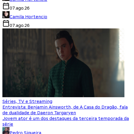
07.ago.26
Camila Hortencio
07.ago.26
Séries, TV e Streaming
Entrevista: Benjamin Ainsworth, de A Casa do Dragão, fala
de dualidade de Daeron Targaryen
Jovem ator é um dos destaques da terceira temporada da
série
Pedro Siqueira