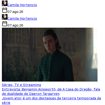
Camila Hortencio
07.ago.26
Camila Hortencio
07.ago.26
Séries, TV e Streaming
Entrevista: Benjamin Ainsworth, de A Casa do Dragão, fala
de dualidade de Daeron Targaryen
Jovem ator é um dos destaques da terceira temporada da
série