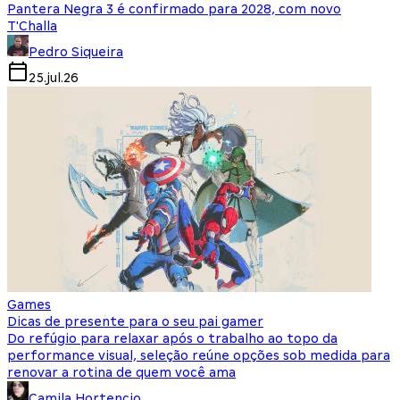
Pantera Negra 3 é confirmado para 2028, com novo
T'Challa
Pedro Siqueira
25.jul.26
Games
Dicas de presente para o seu pai gamer
Do refúgio para relaxar após o trabalho ao topo da
performance visual, seleção reúne opções sob medida para
renovar a rotina de quem você ama
Camila Hortencio