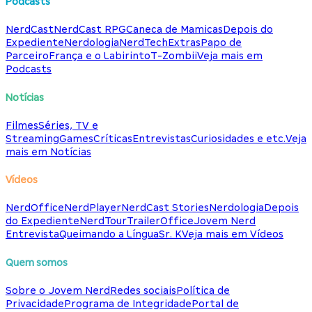
Podcasts
NerdCast
NerdCast RPG
Caneca de Mamicas
Depois do
Expediente
Nerdologia
NerdTech
Extras
Papo de
Parceiro
França e o Labirinto
T-Zombii
Veja mais em
Podcasts
Notícias
Filmes
Séries, TV e
Streaming
Games
Críticas
Entrevistas
Curiosidades e etc.
Veja
mais em Notícias
Vídeos
NerdOffice
NerdPlayer
NerdCast Stories
Nerdologia
Depois
do Expediente
NerdTour
TrailerOffice
Jovem Nerd
Entrevista
Queimando a Língua
Sr. K
Veja mais em Vídeos
Quem somos
Sobre o Jovem Nerd
Redes sociais
Política de
Privacidade
Programa de Integridade
Portal de