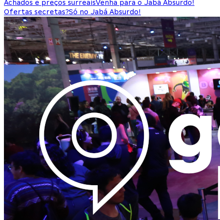
Achados e preços surreais
Venha para o Jabá Absurdo!
Ofertas secretas?
Só no Jabá Absurdo!