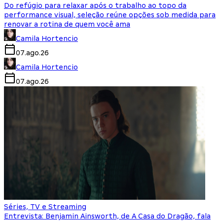
Do refúgio para relaxar após o trabalho ao topo da
performance visual, seleção reúne opções sob medida para
renovar a rotina de quem você ama
Camila Hortencio
07.ago.26
Camila Hortencio
07.ago.26
Séries, TV e Streaming
Entrevista: Benjamin Ainsworth, de A Casa do Dragão, fala