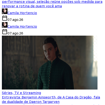
performance visual, seleção reúne opções sob medida para
renovar a rotina de quem você ama
Camila Hortencio
07.ago.26
Camila Hortencio
07.ago.26
Séries, TV e Streaming
Entrevista: Benjamin Ainsworth, de A Casa do Dragão, fala
de dualidade de Daeron Targaryen