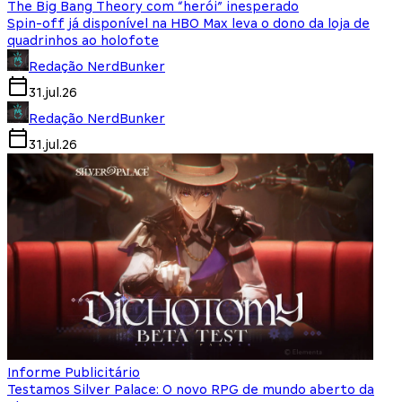
The Big Bang Theory com “herói” inesperado
Spin-off já disponível na HBO Max leva o dono da loja de
quadrinhos ao holofote
Redação NerdBunker
31.jul.26
Redação NerdBunker
31.jul.26
Informe Publicitário
Testamos Silver Palace: O novo RPG de mundo aberto da