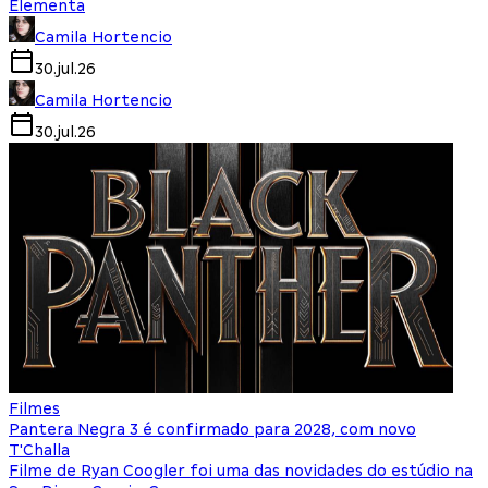
Elementa
Camila Hortencio
30.jul.26
Camila Hortencio
30.jul.26
Filmes
Pantera Negra 3 é confirmado para 2028, com novo
T'Challa
Filme de Ryan Coogler foi uma das novidades do estúdio na