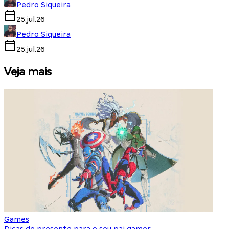
Pedro Siqueira
25.jul.26
Pedro Siqueira
25.jul.26
Veja mais
Games
S
Dicas de presente para o seu pai gamer
E