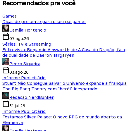
Recomendados pra você
Games
Dicas de presente para o seu pai gamer
Camila Hortencio
07.ago.26
Séries, TV e Streaming
Entrevista: Benjamin Ainsworth, de A Casa do Dragão, fala
de dualidade de Daeron Targaryen
Pedro Siqueira
03.ago.26
Informe Publicitário
Stuart Não Consegue Salvar o Universo expande a franquia
The Big Bang Theory com “herói” inesperado
Redação NerdBunker
31.jul.26
Informe Publicitário
Testamos Silver Palace: O novo RPG de mundo aberto da
Elementa