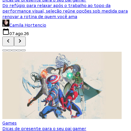
Do refúgio para relaxar após o trabalho ao topo da
d
performance visual, seleção reúne opções sob medida para
J
renovar a rotina de quem você ama
s
Camila Hortencio
07.ago.26
Games
Dicas de presente para o seu pai gamer