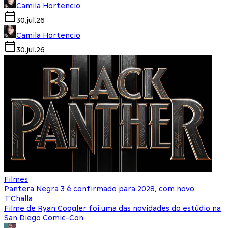
Camila Hortencio
30.jul.26
Camila Hortencio
30.jul.26
Filmes
Pantera Negra 3 é confirmado para 2028, com novo
T'Challa
Filme de Ryan Coogler foi uma das novidades do estúdio na
San Diego Comic-Con