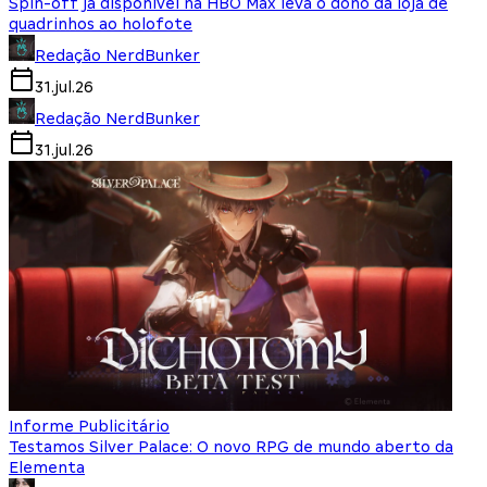
Spin-off já disponível na HBO Max leva o dono da loja de
quadrinhos ao holofote
Redação NerdBunker
31.jul.26
Redação NerdBunker
31.jul.26
Informe Publicitário
Testamos Silver Palace: O novo RPG de mundo aberto da
Elementa