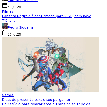
Camila Hortencio
30.jul.26
Filmes
Pantera Negra 3 é confirmado para 2028, com novo
T'Challa
Pedro Siqueira
25.jul.26
Games
Dicas de presente para o seu pai gamer
Do refúgio para relaxar após o trabalho ao topo da