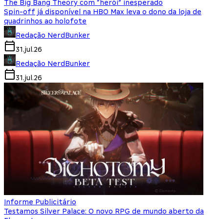
The Big Bang Theory com “herói” inesperado
Spin-off já disponível na HBO Max leva o dono da loja de
quadrinhos ao holofote
Redação NerdBunker
31.jul.26
Redação NerdBunker
31.jul.26
Informe Publicitário
Testamos Silver Palace: O novo RPG de mundo aberto da