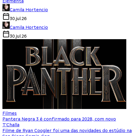
Elementa
Camila Hortencio
30.jul.26
Camila Hortencio
30.jul.26
Filmes
Pantera Negra 3 é confirmado para 2028, com novo
T'Challa
Filme de Ryan Coogler foi uma das novidades do estúdio na