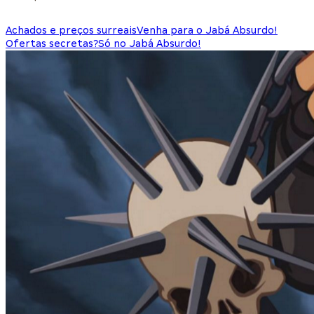
Achados e preços surreais
Venha para o Jabá Absurdo!
Ofertas secretas?
Só no Jabá Absurdo!