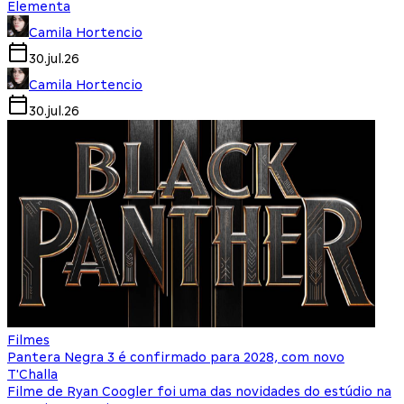
Elementa
Camila Hortencio
30.jul.26
Camila Hortencio
30.jul.26
Filmes
Pantera Negra 3 é confirmado para 2028, com novo
T'Challa
Filme de Ryan Coogler foi uma das novidades do estúdio na