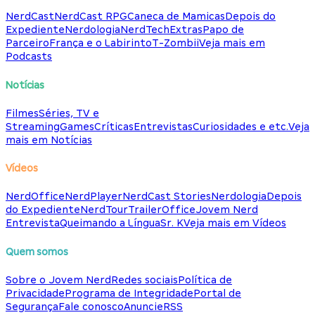
NerdCast
NerdCast RPG
Caneca de Mamicas
Depois do
Expediente
Nerdologia
NerdTech
Extras
Papo de
Parceiro
França e o Labirinto
T-Zombii
Veja mais em
Podcasts
Notícias
Filmes
Séries, TV e
Streaming
Games
Críticas
Entrevistas
Curiosidades e etc.
Veja
mais em Notícias
Vídeos
NerdOffice
NerdPlayer
NerdCast Stories
Nerdologia
Depois
do Expediente
NerdTour
TrailerOffice
Jovem Nerd
Entrevista
Queimando a Língua
Sr. K
Veja mais em Vídeos
Quem somos
Sobre o Jovem Nerd
Redes sociais
Política de
Privacidade
Programa de Integridade
Portal de
Segurança
Fale conosco
Anuncie
RSS