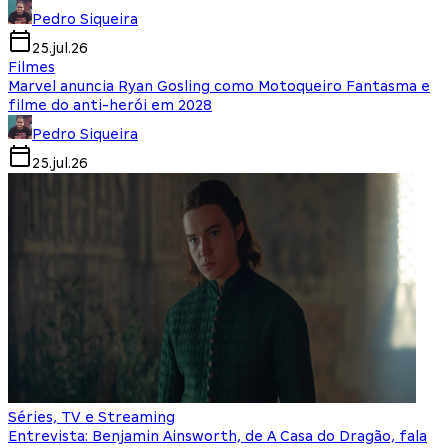
Pedro Siqueira
25.jul.26
Filmes
Marvel anuncia Ryan Gosling como Motoqueiro Fantasma e
filme do anti-herói em 2028
Pedro Siqueira
25.jul.26
Séries, TV e Streaming
Entrevista: Benjamin Ainsworth, de A Casa do Dragão, fala