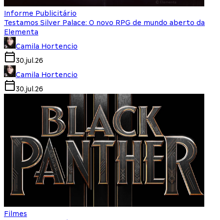
Informe Publicitário
Testamos Silver Palace: O novo RPG de mundo aberto da
Elementa
Camila Hortencio
30.jul.26
Camila Hortencio
30.jul.26
Filmes