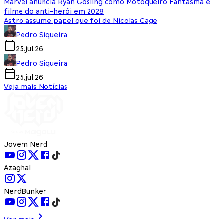
Marvel anuncia Ryan Gosling como Motoqueiro Fantasma e
filme do anti-herói em 2028
Astro assume papel que foi de Nicolas Cage
Pedro Siqueira
25.jul.26
Pedro Siqueira
25.jul.26
Veja mais Notícias
Jovem Nerd
Azaghal
NerdBunker