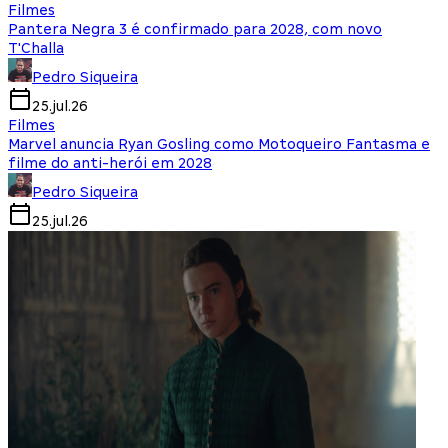
Filmes
Pantera Negra 3 é confirmado para 2028, com novo
T'Challa
Pedro Siqueira
25.jul.26
Filmes
Marvel anuncia Ryan Gosling como Motoqueiro Fantasma e
filme do anti-herói em 2028
Pedro Siqueira
25.jul.26