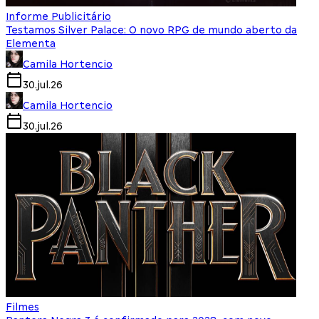
Informe Publicitário
Testamos Silver Palace: O novo RPG de mundo aberto da
Elementa
Camila Hortencio
30.jul.26
Camila Hortencio
30.jul.26
Filmes