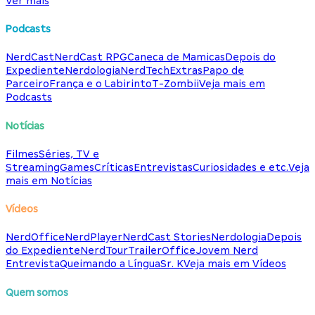
Ver mais
Podcasts
NerdCast
NerdCast RPG
Caneca de Mamicas
Depois do
Expediente
Nerdologia
NerdTech
Extras
Papo de
Parceiro
França e o Labirinto
T-Zombii
Veja mais em
Podcasts
Notícias
Filmes
Séries, TV e
Streaming
Games
Críticas
Entrevistas
Curiosidades e etc.
Veja
mais em Notícias
Vídeos
NerdOffice
NerdPlayer
NerdCast Stories
Nerdologia
Depois
do Expediente
NerdTour
TrailerOffice
Jovem Nerd
Entrevista
Queimando a Língua
Sr. K
Veja mais em Vídeos
Quem somos