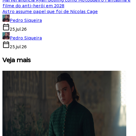
Marvel anuncia Ryan Gosling como Motoqueiro Fantasma e
filme do anti-herói em 2028
Astro assume papel que foi de Nicolas Cage
Pedro Siqueira
25.jul.26
Pedro Siqueira
25.jul.26
Veja mais