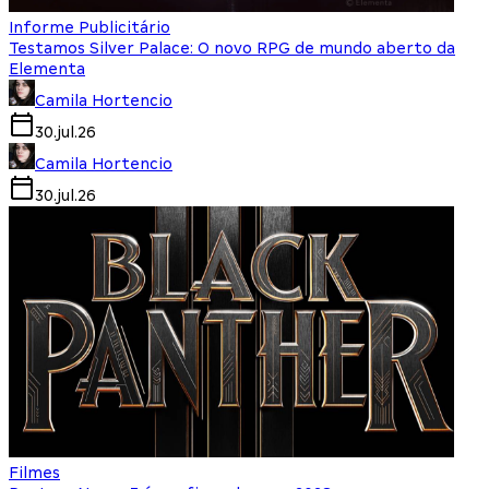
Informe Publicitário
Testamos Silver Palace: O novo RPG de mundo aberto da
Elementa
Camila Hortencio
30.jul.26
Camila Hortencio
30.jul.26
Filmes