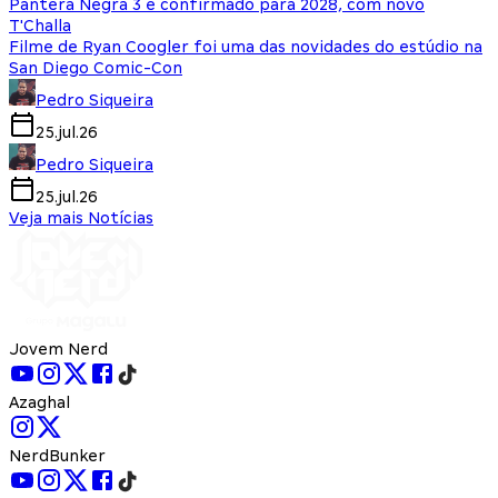
Pantera Negra 3 é confirmado para 2028, com novo
T'Challa
Filme de Ryan Coogler foi uma das novidades do estúdio na
San Diego Comic-Con
Pedro Siqueira
25.jul.26
Pedro Siqueira
25.jul.26
Veja mais Notícias
Jovem Nerd
Azaghal
NerdBunker