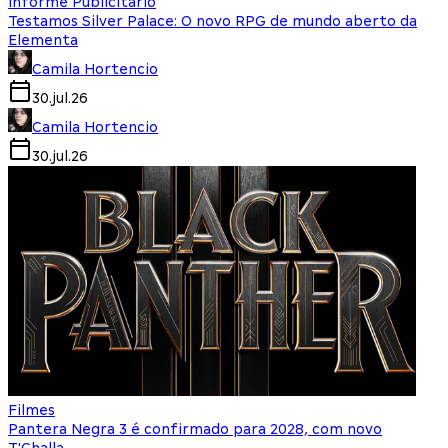
Informe Publicitário
Testamos Silver Palace: O novo RPG de mundo aberto da
Elementa
Camila Hortencio
30.jul.26
Camila Hortencio
30.jul.26
Filmes
Pantera Negra 3 é confirmado para 2028, com novo