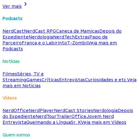
Ver mais
Podcasts
NerdCast
NerdCast RPG
Caneca de Mamicas
Depois do
Expediente
Nerdologia
NerdTech
Extras
Papo de
Parceiro
França e o Labirinto
T-Zombii
Veja mais em
Podcasts
Notícias
Filmes
Séries, TV e
Streaming
Games
Críticas
Entrevistas
Curiosidades e etc.
Veja
mais em Notícias
Vídeos
NerdOffice
NerdPlayer
NerdCast Stories
Nerdologia
Depois
do Expediente
NerdTour
TrailerOffice
Jovem Nerd
Entrevista
Queimando a Língua
Sr. K
Veja mais em Vídeos
Quem somos