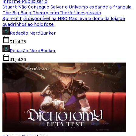
Informe Publicitário
Stuart Não Consegue Salvar o Universo expande a franquia
The Big Bang Theory com “herói” inesperado
Spin-off já disponível na HBO Max leva o dono da loja de
quadrinhos ao holofote
Redação NerdBunker
31.jul.26
Redação NerdBunker
31.jul.26