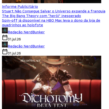
Informe Publicitário
Stuart Não Consegue Salvar o Universo expande a franquia
The Big Bang Theory com “herói” inesperado
Spin-off já disponível na HBO Max leva o dono da loja de
quadrinhos ao holofote
Redação NerdBunker
31.jul.26
Redação NerdBunker
31.jul.26