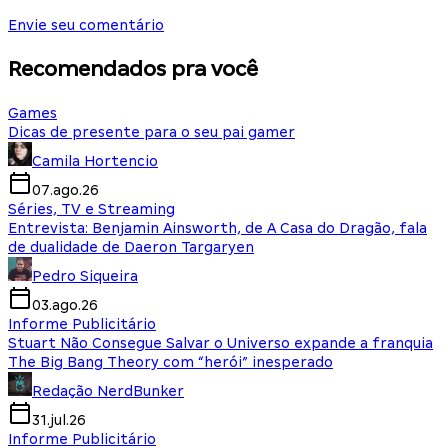
Envie seu comentário
Recomendados pra você
Games
Dicas de presente para o seu pai gamer
Camila Hortencio
07.ago.26
Séries, TV e Streaming
Entrevista: Benjamin Ainsworth, de A Casa do Dragão, fala
de dualidade de Daeron Targaryen
Pedro Siqueira
03.ago.26
Informe Publicitário
Stuart Não Consegue Salvar o Universo expande a franquia
The Big Bang Theory com “herói” inesperado
Redação NerdBunker
31.jul.26
Informe Publicitário