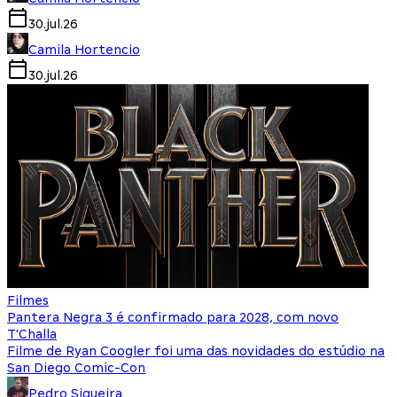
30.jul.26
Camila Hortencio
30.jul.26
Filmes
Pantera Negra 3 é confirmado para 2028, com novo
T'Challa
Filme de Ryan Coogler foi uma das novidades do estúdio na
San Diego Comic-Con
Pedro Siqueira