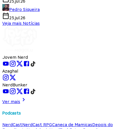
25.jul.26
Pedro Siqueira
25.jul.26
Veja mais Notícias
Jovem Nerd
Azaghal
NerdBunker
Ver mais
Podcasts
NerdCast
NerdCast RPG
Caneca de Mamicas
Depois do