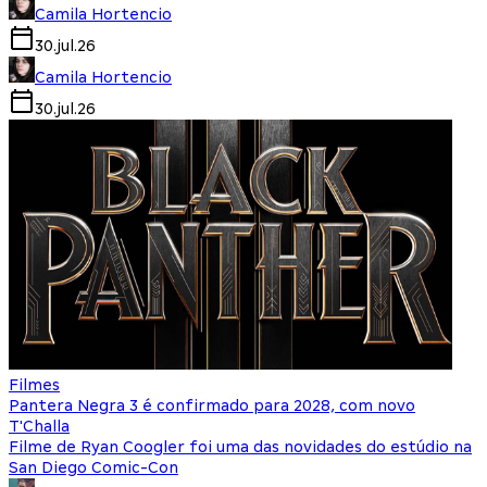
Camila Hortencio
30.jul.26
Camila Hortencio
30.jul.26
Filmes
Pantera Negra 3 é confirmado para 2028, com novo
T'Challa
Filme de Ryan Coogler foi uma das novidades do estúdio na
San Diego Comic-Con