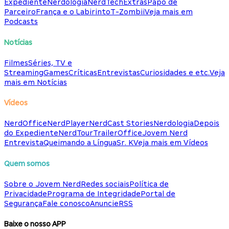
Expediente
Nerdologia
NerdTech
Extras
Papo de
Parceiro
França e o Labirinto
T-Zombii
Veja mais em
Podcasts
Notícias
Filmes
Séries, TV e
Streaming
Games
Críticas
Entrevistas
Curiosidades e etc.
Veja
mais em Notícias
Vídeos
NerdOffice
NerdPlayer
NerdCast Stories
Nerdologia
Depois
do Expediente
NerdTour
TrailerOffice
Jovem Nerd
Entrevista
Queimando a Língua
Sr. K
Veja mais em Vídeos
Quem somos
Sobre o Jovem Nerd
Redes sociais
Política de
Privacidade
Programa de Integridade
Portal de
Segurança
Fale conosco
Anuncie
RSS
Baixe o nosso APP