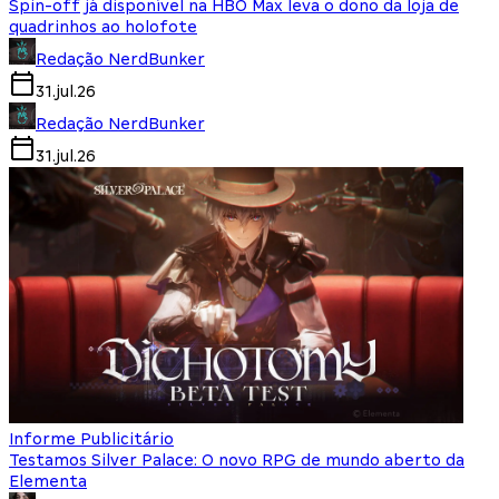
Spin-off já disponível na HBO Max leva o dono da loja de
quadrinhos ao holofote
Redação NerdBunker
31.jul.26
Redação NerdBunker
31.jul.26
Informe Publicitário
Testamos Silver Palace: O novo RPG de mundo aberto da
Elementa