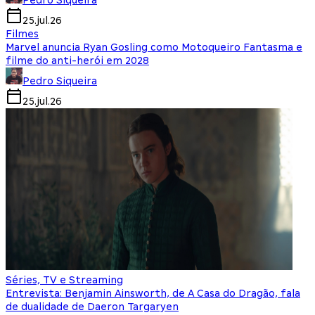
Pedro Siqueira
25.jul.26
Filmes
Marvel anuncia Ryan Gosling como Motoqueiro Fantasma e
filme do anti-herói em 2028
Pedro Siqueira
25.jul.26
Séries, TV e Streaming
Entrevista: Benjamin Ainsworth, de A Casa do Dragão, fala
de dualidade de Daeron Targaryen