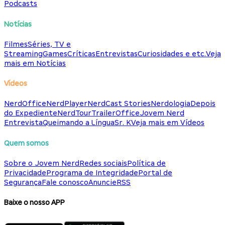
Podcasts
Notícias
Filmes
Séries, TV e
Streaming
Games
Críticas
Entrevistas
Curiosidades e etc.
Veja
mais em Notícias
Vídeos
NerdOffice
NerdPlayer
NerdCast Stories
Nerdologia
Depois
do Expediente
NerdTour
TrailerOffice
Jovem Nerd
Entrevista
Queimando a Língua
Sr. K
Veja mais em Vídeos
Quem somos
Sobre o Jovem Nerd
Redes sociais
Política de
Privacidade
Programa de Integridade
Portal de
Segurança
Fale conosco
Anuncie
RSS
Baixe o nosso APP