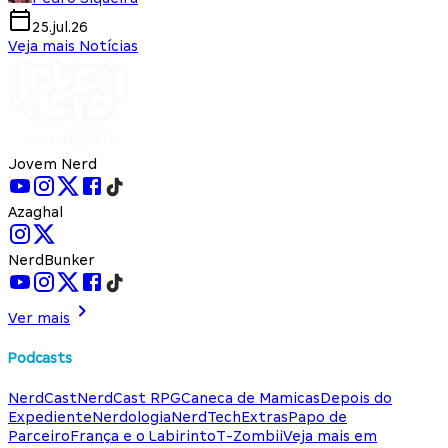
25.jul.26
Veja mais Notícias
Jovem Nerd
Azaghal
NerdBunker
Ver mais
Podcasts
NerdCast
NerdCast RPG
Caneca de Mamicas
Depois do
Expediente
Nerdologia
NerdTech
Extras
Papo de
Parceiro
França e o Labirinto
T-Zombii
Veja mais em