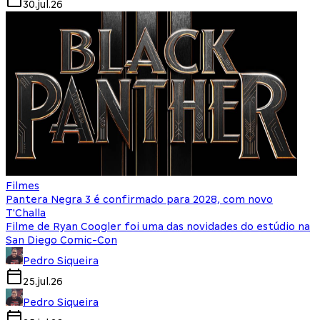
30.jul.26
Filmes
Pantera Negra 3 é confirmado para 2028, com novo
T'Challa
Filme de Ryan Coogler foi uma das novidades do estúdio na
San Diego Comic-Con
Pedro Siqueira
25.jul.26
Pedro Siqueira