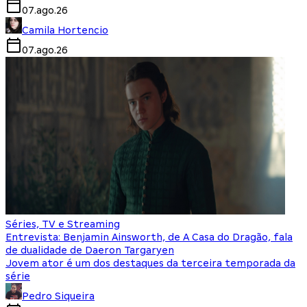
07.ago.26
Camila Hortencio
07.ago.26
Séries, TV e Streaming
Entrevista: Benjamin Ainsworth, de A Casa do Dragão, fala
de dualidade de Daeron Targaryen
Jovem ator é um dos destaques da terceira temporada da
série
Pedro Siqueira