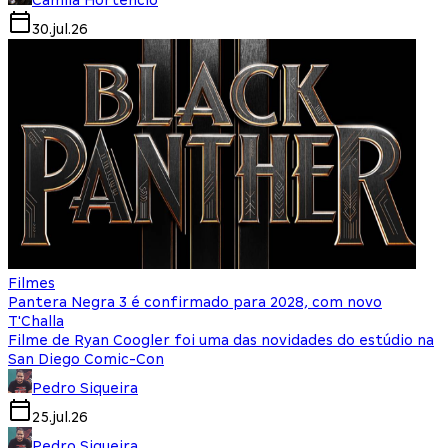
30.jul.26
Filmes
Pantera Negra 3 é confirmado para 2028, com novo
T'Challa
Filme de Ryan Coogler foi uma das novidades do estúdio na
San Diego Comic-Con
Pedro Siqueira
25.jul.26
Pedro Siqueira