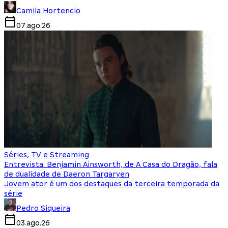
Camila Hortencio
07.ago.26
Séries, TV e Streaming
Entrevista: Benjamin Ainsworth, de A Casa do Dragão, fala
de dualidade de Daeron Targaryen
Jovem ator é um dos destaques da terceira temporada da
série
Pedro Siqueira
03.ago.26