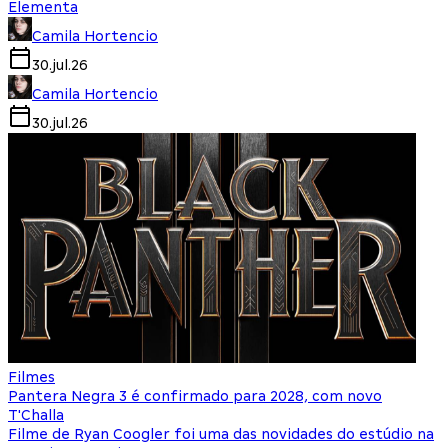
Elementa
Camila Hortencio
30.jul.26
Camila Hortencio
30.jul.26
Filmes
Pantera Negra 3 é confirmado para 2028, com novo
T'Challa
Filme de Ryan Coogler foi uma das novidades do estúdio na