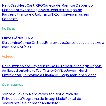
NerdCast
NerdCast RPG
Caneca de Mamicas
Depois do
Expediente
Nerdologia
NerdTech
Extras
Papo de
Parceiro
França e o Labirinto
T-Zombii
Veja mais em
Podcasts
Notícias
Filmes
Séries, TV e
Streaming
Games
Críticas
Entrevistas
Curiosidades e etc.
Veja
mais em Notícias
Vídeos
NerdOffice
NerdPlayer
NerdCast Stories
Nerdologia
Depois
do Expediente
NerdTour
TrailerOffice
Jovem Nerd
Entrevista
Queimando a Língua
Sr. K
Veja mais em Vídeos
Quem somos
Sobre o Jovem Nerd
Redes sociais
Política de
Privacidade
Programa de Integridade
Portal de
Segurança
Fale conosco
Anuncie
RSS