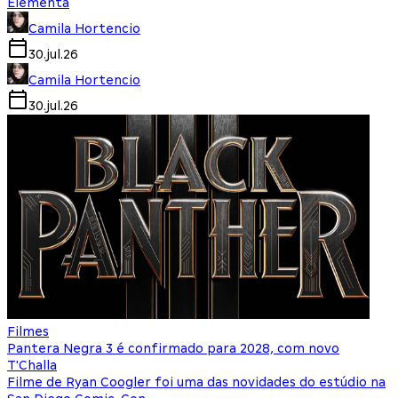
Elementa
Camila Hortencio
30.jul.26
Camila Hortencio
30.jul.26
Filmes
Pantera Negra 3 é confirmado para 2028, com novo
T'Challa
Filme de Ryan Coogler foi uma das novidades do estúdio na