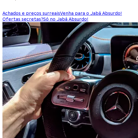
Achados e preços surreais
Venha para o Jabá Absurdo!
Ofertas secretas?
Só no Jabá Absurdo!