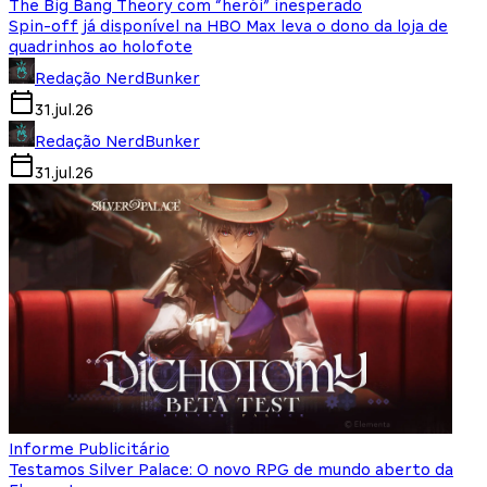
The Big Bang Theory com “herói” inesperado
Spin-off já disponível na HBO Max leva o dono da loja de
quadrinhos ao holofote
Redação NerdBunker
31.jul.26
Redação NerdBunker
31.jul.26
Informe Publicitário
Testamos Silver Palace: O novo RPG de mundo aberto da