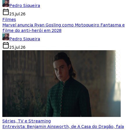
Pedro Siqueira
25.jul.26
Filmes
Marvel anuncia Ryan Gosling como Motoqueiro Fantasma e
filme do anti-herói em 2028
Pedro Siqueira
25.jul.26
Séries, TV e Streaming
Entrevista: Benjamin Ainsworth, de A Casa do Dragão, fala