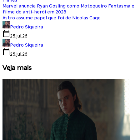
Filmes
Marvel anuncia Ryan Gosling como Motoqueiro Fantasma e
filme do anti-herói em 2028
Astro assume papel que foi de Nicolas Cage
Pedro Siqueira
25.jul.26
Pedro Siqueira
25.jul.26
Veja mais