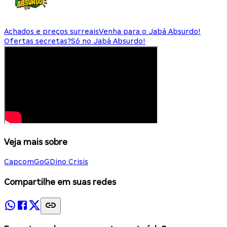
Achados e preços surreais
Venha para o Jabá Absurdo!
Ofertas secretas?
Só no Jabá Absurdo!
Veja mais sobre
Capcom
GoG
Dino Crisis
Compartilhe em suas redes