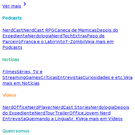
Ver mais
Podcasts
NerdCast
NerdCast RPG
Caneca de Mamicas
Depois do
Expediente
Nerdologia
NerdTech
Extras
Papo de
Parceiro
França e o Labirinto
T-Zombii
Veja mais em
Podcasts
Notícias
Filmes
Séries, TV e
Streaming
Games
Críticas
Entrevistas
Curiosidades e etc.
Veja
mais em Notícias
Vídeos
NerdOffice
NerdPlayer
NerdCast Stories
Nerdologia
Depois
do Expediente
NerdTour
TrailerOffice
Jovem Nerd
Entrevista
Queimando a Língua
Sr. K
Veja mais em Vídeos
Quem somos