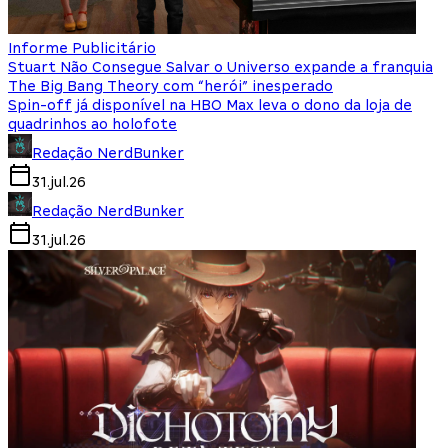
Informe Publicitário
Stuart Não Consegue Salvar o Universo expande a franquia
The Big Bang Theory com “herói” inesperado
Spin-off já disponível na HBO Max leva o dono da loja de
quadrinhos ao holofote
Redação NerdBunker
31.jul.26
Redação NerdBunker
31.jul.26