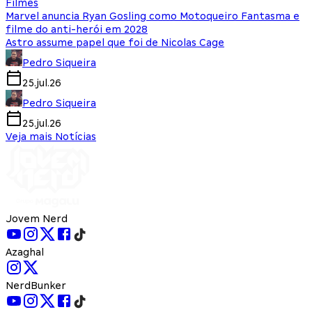
Filmes
Marvel anuncia Ryan Gosling como Motoqueiro Fantasma e
filme do anti-herói em 2028
Astro assume papel que foi de Nicolas Cage
Pedro Siqueira
25.jul.26
Pedro Siqueira
25.jul.26
Veja mais Notícias
Jovem Nerd
Azaghal
NerdBunker