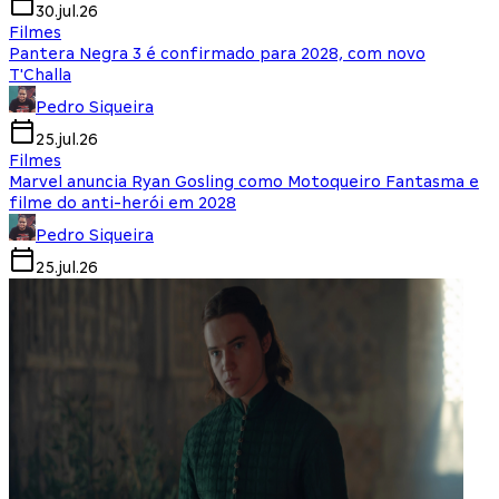
30.jul.26
Filmes
Pantera Negra 3 é confirmado para 2028, com novo
T'Challa
Pedro Siqueira
25.jul.26
Filmes
Marvel anuncia Ryan Gosling como Motoqueiro Fantasma e
filme do anti-herói em 2028
Pedro Siqueira
25.jul.26