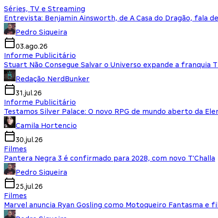
Séries, TV e Streaming
Entrevista: Benjamin Ainsworth, de A Casa do Dragão, fala d
Pedro Siqueira
03.ago.26
Informe Publicitário
Stuart Não Consegue Salvar o Universo expande a franquia 
Redação NerdBunker
31.jul.26
Informe Publicitário
Testamos Silver Palace: O novo RPG de mundo aberto da El
Camila Hortencio
30.jul.26
Filmes
Pantera Negra 3 é confirmado para 2028, com novo T'Challa
Pedro Siqueira
25.jul.26
Filmes
Marvel anuncia Ryan Gosling como Motoqueiro Fantasma e fi