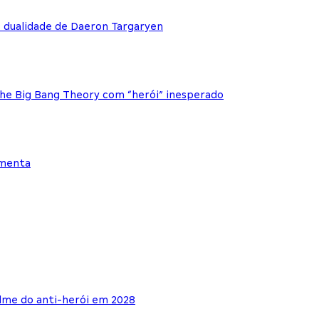
e dualidade de Daeron Targaryen
The Big Bang Theory com “herói” inesperado
ementa
lme do anti-herói em 2028