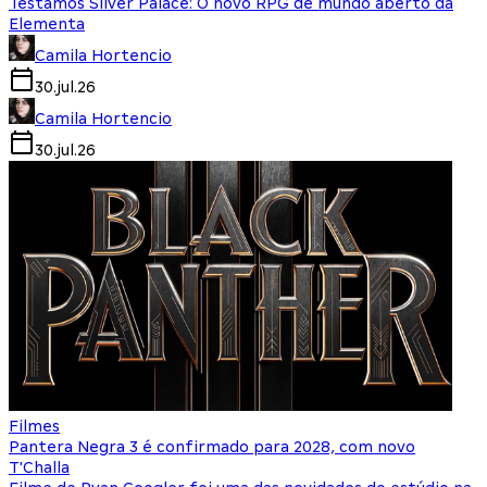
Testamos Silver Palace: O novo RPG de mundo aberto da
Elementa
Camila Hortencio
30.jul.26
Camila Hortencio
30.jul.26
Filmes
Pantera Negra 3 é confirmado para 2028, com novo
T'Challa