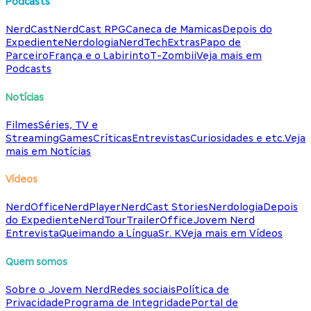
Podcasts
NerdCast
NerdCast RPG
Caneca de Mamicas
Depois do
Expediente
Nerdologia
NerdTech
Extras
Papo de
Parceiro
França e o Labirinto
T-Zombii
Veja mais em
Podcasts
Notícias
Filmes
Séries, TV e
Streaming
Games
Críticas
Entrevistas
Curiosidades e etc.
Veja
mais em Notícias
Vídeos
NerdOffice
NerdPlayer
NerdCast Stories
Nerdologia
Depois
do Expediente
NerdTour
TrailerOffice
Jovem Nerd
Entrevista
Queimando a Língua
Sr. K
Veja mais em Vídeos
Quem somos
Sobre o Jovem Nerd
Redes sociais
Política de
Privacidade
Programa de Integridade
Portal de