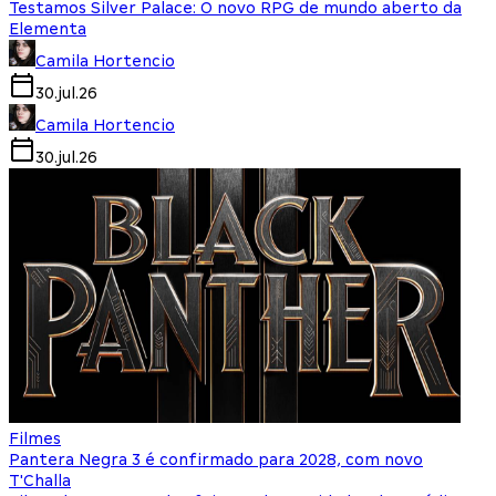
Testamos Silver Palace: O novo RPG de mundo aberto da
Elementa
Camila Hortencio
30.jul.26
Camila Hortencio
30.jul.26
Filmes
Pantera Negra 3 é confirmado para 2028, com novo
T'Challa