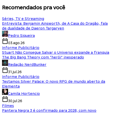
Recomendados pra você
Séries, TV e Streaming
Entrevista: Benjamin Ainsworth, de A Casa do Dragão, fala
de dualidade de Daeron Targaryen
Pedro Siqueira
03.ago.26
Informe Publicitário
Stuart Não Consegue Salvar o Universo expande a franquia
The Big Bang Theory com “herói” inesperado
Redação NerdBunker
31.jul.26
Informe Publicitário
Testamos Silver Palace: O novo RPG de mundo aberto da
Elementa
Camila Hortencio
30.jul.26
Filmes
Pantera Negra 3 é confirmado para 2028, com novo