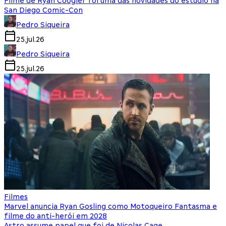
Filme de Ryan Coogler foi uma das novidades do estúdio na
San Diego Comic-Con
Pedro Siqueira
25.jul.26
Pedro Siqueira
25.jul.26
Filmes
Marvel anuncia Ryan Gosling como Motoqueiro Fantasma e
filme do anti-herói em 2028
Astro assume papel que foi de Nicolas Cage