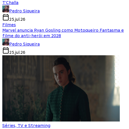
T'Challa
Pedro Siqueira
25.jul.26
Filmes
Marvel anuncia Ryan Gosling como Motoqueiro Fantasma e
filme do anti-herói em 2028
Pedro Siqueira
25.jul.26
Séries, TV e Streaming