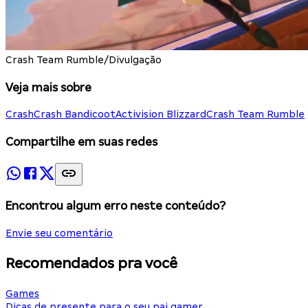
Crash Team Rumble/Divulgação
Veja mais sobre
Crash
Crash Bandicoot
Activision Blizzard
Crash Team Rumble
Compartilhe em suas redes
Encontrou algum erro neste conteúdo?
Envie seu comentário
Recomendados pra você
Games
Dicas de presente para o seu pai gamer