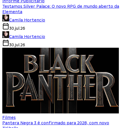
Informe Publicitário
Testamos Silver Palace: O novo RPG de mundo aberto da
Elementa
Camila Hortencio
30.jul.26
Camila Hortencio
30.jul.26
Filmes
Pantera Negra 3 é confirmado para 2028, com novo