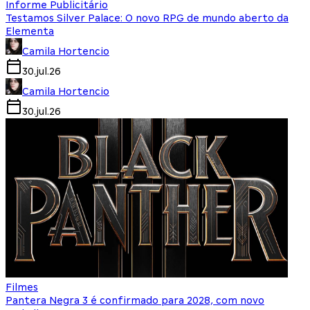
Informe Publicitário
Testamos Silver Palace: O novo RPG de mundo aberto da
Elementa
Camila Hortencio
30.jul.26
Camila Hortencio
30.jul.26
Filmes
Pantera Negra 3 é confirmado para 2028, com novo