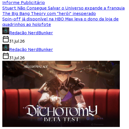
Informe Publicitário
Stuart Não Consegue Salvar o Universo expande a franquia
The Big Bang Theory com “herói” inesperado
Spin-off já disponível na HBO Max leva o dono da loja de
quadrinhos ao holofote
Redação NerdBunker
31.jul.26
Redação NerdBunker
31.jul.26