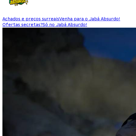
Achados e preços surreais
Venha para o Jabá Absurdo!
Ofertas secretas?
Só no Jabá Absurdo!