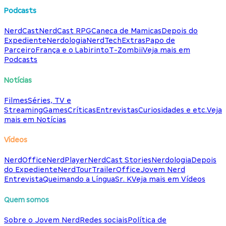
Podcasts
NerdCast
NerdCast RPG
Caneca de Mamicas
Depois do
Expediente
Nerdologia
NerdTech
Extras
Papo de
Parceiro
França e o Labirinto
T-Zombii
Veja mais em
Podcasts
Notícias
Filmes
Séries, TV e
Streaming
Games
Críticas
Entrevistas
Curiosidades e etc.
Veja
mais em Notícias
Vídeos
NerdOffice
NerdPlayer
NerdCast Stories
Nerdologia
Depois
do Expediente
NerdTour
TrailerOffice
Jovem Nerd
Entrevista
Queimando a Língua
Sr. K
Veja mais em Vídeos
Quem somos
Sobre o Jovem Nerd
Redes sociais
Política de