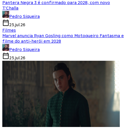
Pantera Negra 3 é confirmado para 2028, com novo
T'Challa
Pedro Siqueira
25.jul.26
Filmes
Marvel anuncia Ryan Gosling como Motoqueiro Fantasma e
filme do anti-herói em 2028
Pedro Siqueira
25.jul.26