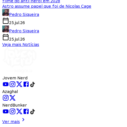
filme do anti-herói em 2028
Astro assume papel que foi de Nicolas Cage
Pedro Siqueira
25.jul.26
Pedro Siqueira
25.jul.26
Veja mais Notícias
Jovem Nerd
Azaghal
NerdBunker
Ver mais