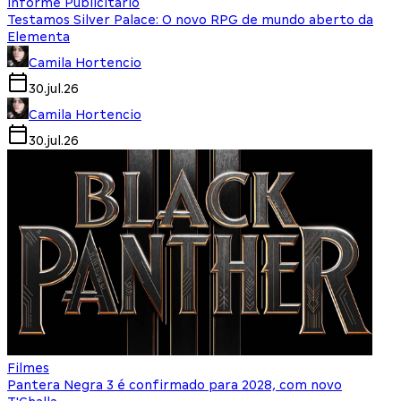
Informe Publicitário
Testamos Silver Palace: O novo RPG de mundo aberto da
Elementa
Camila Hortencio
30.jul.26
Camila Hortencio
30.jul.26
Filmes
Pantera Negra 3 é confirmado para 2028, com novo