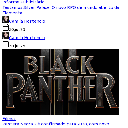
Informe Publicitário
Testamos Silver Palace: O novo RPG de mundo aberto da
Elementa
Camila Hortencio
30.jul.26
Camila Hortencio
30.jul.26
Filmes
Pantera Negra 3 é confirmado para 2028, com novo