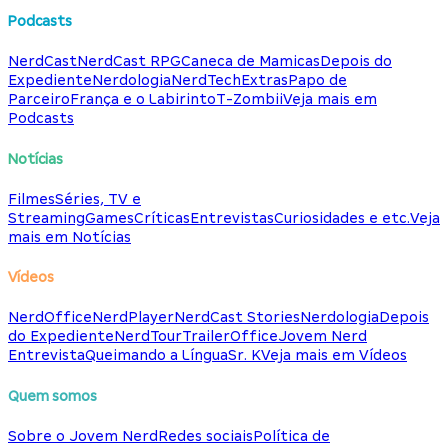
Podcasts
NerdCast
NerdCast RPG
Caneca de Mamicas
Depois do
Expediente
Nerdologia
NerdTech
Extras
Papo de
Parceiro
França e o Labirinto
T-Zombii
Veja mais em
Podcasts
Notícias
Filmes
Séries, TV e
Streaming
Games
Críticas
Entrevistas
Curiosidades e etc.
Veja
mais em Notícias
Vídeos
NerdOffice
NerdPlayer
NerdCast Stories
Nerdologia
Depois
do Expediente
NerdTour
TrailerOffice
Jovem Nerd
Entrevista
Queimando a Língua
Sr. K
Veja mais em Vídeos
Quem somos
Sobre o Jovem Nerd
Redes sociais
Política de