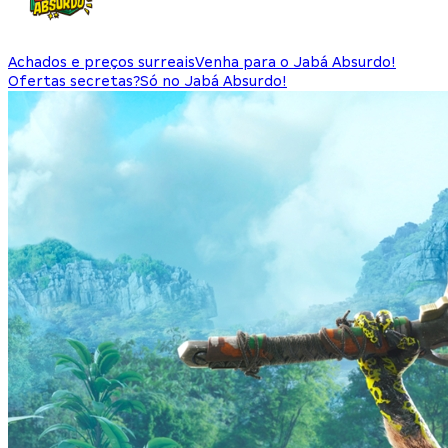
Achados e preços surreais
Venha para o Jabá Absurdo!
Ofertas secretas?
Só no Jabá Absurdo!