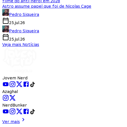
filme do anti-herói em 2028
Astro assume papel que foi de Nicolas Cage
Pedro Siqueira
25.jul.26
Pedro Siqueira
25.jul.26
Veja mais Notícias
Jovem Nerd
Azaghal
NerdBunker
Ver mais