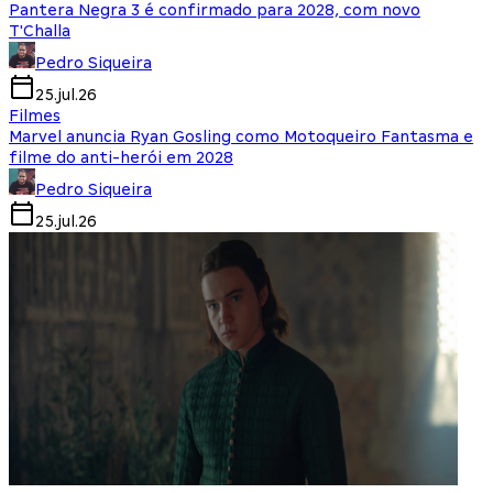
Pantera Negra 3 é confirmado para 2028, com novo
T'Challa
Pedro Siqueira
25.jul.26
Filmes
Marvel anuncia Ryan Gosling como Motoqueiro Fantasma e
filme do anti-herói em 2028
Pedro Siqueira
25.jul.26