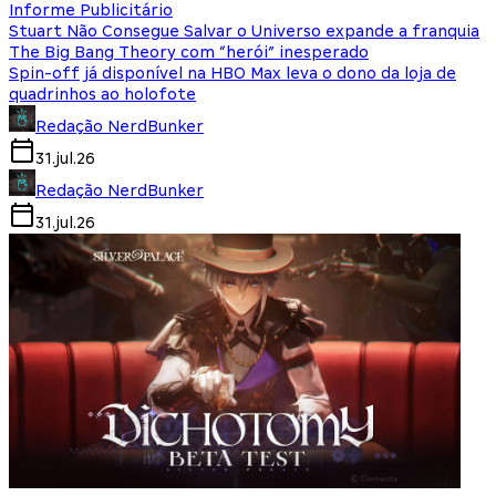
Informe Publicitário
Stuart Não Consegue Salvar o Universo expande a franquia
The Big Bang Theory com “herói” inesperado
Spin-off já disponível na HBO Max leva o dono da loja de
quadrinhos ao holofote
Redação NerdBunker
31.jul.26
Redação NerdBunker
31.jul.26