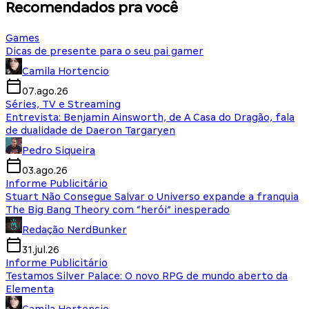
Recomendados pra você
Games
Dicas de presente para o seu pai gamer
Camila Hortencio
07.ago.26
Séries, TV e Streaming
Entrevista: Benjamin Ainsworth, de A Casa do Dragão, fala
de dualidade de Daeron Targaryen
Pedro Siqueira
03.ago.26
Informe Publicitário
Stuart Não Consegue Salvar o Universo expande a franquia
The Big Bang Theory com “herói” inesperado
Redação NerdBunker
31.jul.26
Informe Publicitário
Testamos Silver Palace: O novo RPG de mundo aberto da
Elementa