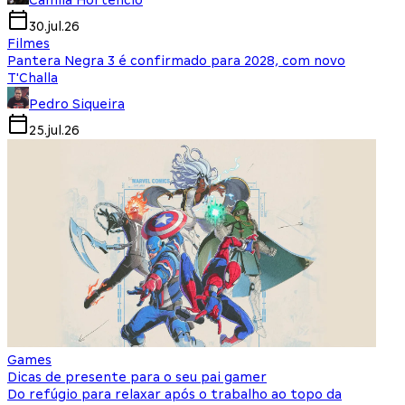
Camila Hortencio
30.jul.26
Filmes
Pantera Negra 3 é confirmado para 2028, com novo
T'Challa
Pedro Siqueira
25.jul.26
Games
Dicas de presente para o seu pai gamer
Do refúgio para relaxar após o trabalho ao topo da