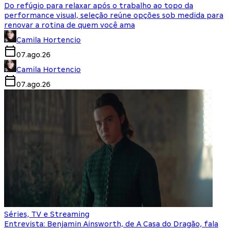
Do refúgio para relaxar após o trabalho ao topo da
performance visual, seleção reúne opções sob medida para
renovar a rotina de quem você ama
Camila Hortencio
07.ago.26
Camila Hortencio
07.ago.26
Séries, TV e Streaming
Entrevista: Benjamin Ainsworth, de A Casa do Dragão, fala