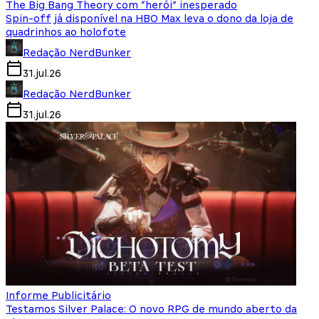
The Big Bang Theory com “herói” inesperado
Spin-off já disponível na HBO Max leva o dono da loja de
quadrinhos ao holofote
Redação NerdBunker
31.jul.26
Redação NerdBunker
31.jul.26
Informe Publicitário
Testamos Silver Palace: O novo RPG de mundo aberto da