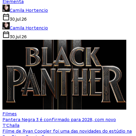
Elementa
Camila Hortencio
30.jul.26
Camila Hortencio
30.jul.26
Filmes
Pantera Negra 3 é confirmado para 2028, com novo
T'Challa
Filme de Ryan Coogler foi uma das novidades do estúdio na