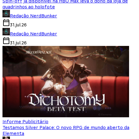
Spin-off já disponível na HBO Max leva o dono da loja de
quadrinhos ao holofote
Redação NerdBunker
31.jul.26
Redação NerdBunker
31.jul.26
Informe Publicitário
Testamos Silver Palace: O novo RPG de mundo aberto da
Elementa