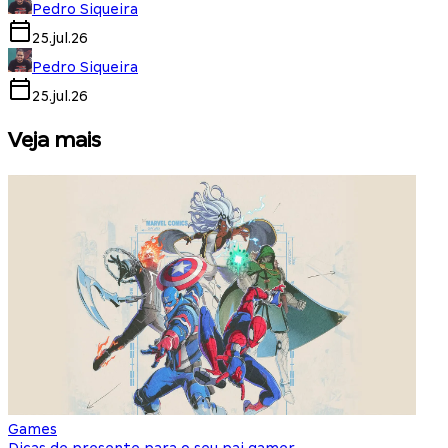
Pedro Siqueira
25.jul.26
Pedro Siqueira
25.jul.26
Veja mais
Games
S
Dicas de presente para o seu pai gamer
E