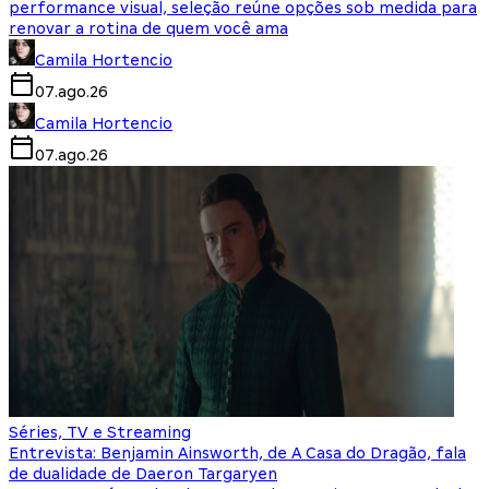
performance visual, seleção reúne opções sob medida para
renovar a rotina de quem você ama
Camila Hortencio
07.ago.26
Camila Hortencio
07.ago.26
Séries, TV e Streaming
Entrevista: Benjamin Ainsworth, de A Casa do Dragão, fala
de dualidade de Daeron Targaryen