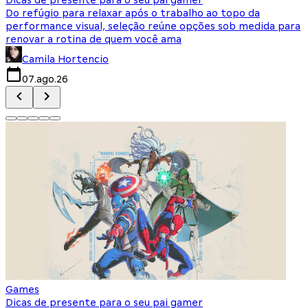
Do refúgio para relaxar após o trabalho ao topo da
d
performance visual, seleção reúne opções sob medida para
J
renovar a rotina de quem você ama
s
Camila Hortencio
07.ago.26
Games
Dicas de presente para o seu pai gamer