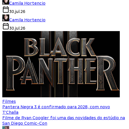
Camila Hortencio
30.jul.26
Camila Hortencio
30.jul.26
Filmes
Pantera Negra 3 é confirmado para 2028, com novo
T'Challa
Filme de Ryan Coogler foi uma das novidades do estúdio na
San Diego Comic-Con