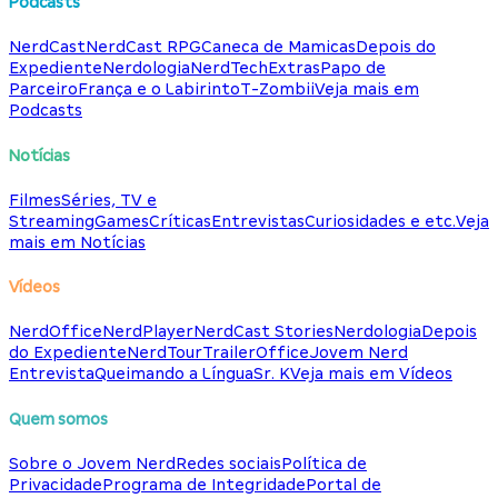
Podcasts
NerdCast
NerdCast RPG
Caneca de Mamicas
Depois do
Expediente
Nerdologia
NerdTech
Extras
Papo de
Parceiro
França e o Labirinto
T-Zombii
Veja mais em
Podcasts
Notícias
Filmes
Séries, TV e
Streaming
Games
Críticas
Entrevistas
Curiosidades e etc.
Veja
mais em Notícias
Vídeos
NerdOffice
NerdPlayer
NerdCast Stories
Nerdologia
Depois
do Expediente
NerdTour
TrailerOffice
Jovem Nerd
Entrevista
Queimando a Língua
Sr. K
Veja mais em Vídeos
Quem somos
Sobre o Jovem Nerd
Redes sociais
Política de
Privacidade
Programa de Integridade
Portal de