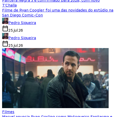
Pantera Negra 3 é confirmado para 2028, com novo
T'Challa
Filme de Ryan Coogler foi uma das novidades do estúdio na
San Diego Comic-Con
Pedro Siqueira
25.jul.26
Pedro Siqueira
25.jul.26
Filmes
Marvel anuncia Ryan Gosling como Motoqueiro Fantasma e