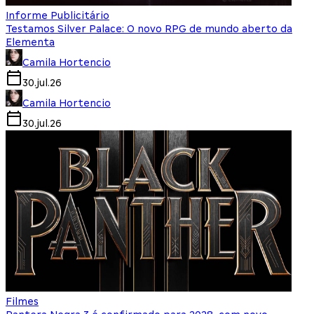
Informe Publicitário
Testamos Silver Palace: O novo RPG de mundo aberto da
Elementa
Camila Hortencio
30.jul.26
Camila Hortencio
30.jul.26
Filmes