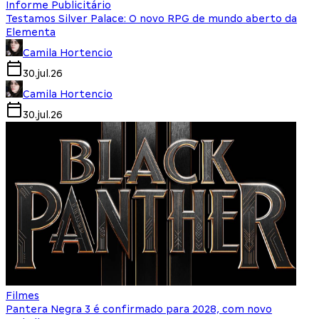
Informe Publicitário
Testamos Silver Palace: O novo RPG de mundo aberto da
Elementa
Camila Hortencio
30.jul.26
Camila Hortencio
30.jul.26
Filmes
Pantera Negra 3 é confirmado para 2028, com novo