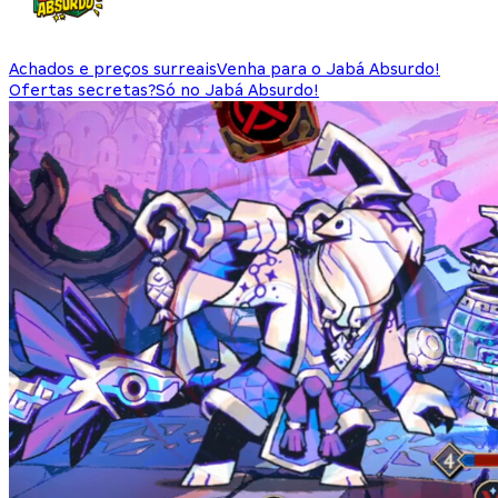
Achados e preços surreais
Venha para o Jabá Absurdo!
Ofertas secretas?
Só no Jabá Absurdo!