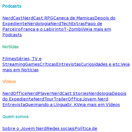
Podcasts
NerdCast
NerdCast RPG
Caneca de Mamicas
Depois do
Expediente
Nerdologia
NerdTech
Extras
Papo de
Parceiro
França e o Labirinto
T-Zombii
Veja mais em
Podcasts
Notícias
Filmes
Séries, TV e
Streaming
Games
Críticas
Entrevistas
Curiosidades e etc.
Veja
mais em Notícias
Vídeos
NerdOffice
NerdPlayer
NerdCast Stories
Nerdologia
Depois
do Expediente
NerdTour
TrailerOffice
Jovem Nerd
Entrevista
Queimando a Língua
Sr. K
Veja mais em Vídeos
Quem somos
Sobre o Jovem Nerd
Redes sociais
Política de