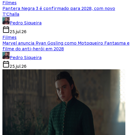
Filmes
Pantera Negra 3 é confirmado para 2028, com novo
T'Challa
Pedro Siqueira
25.jul.26
Filmes
Marvel anuncia Ryan Gosling como Motoqueiro Fantasma e
filme do anti-herói em 2028
Pedro Siqueira
25.jul.26