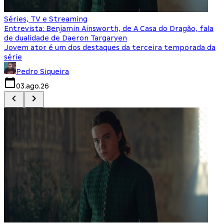
Séries, TV e Streaming
I
Entrevista: Benjamin Ainsworth, de A Casa do Dragão, fala
S
de dualidade de Daeron Targaryen
T
Jovem ator é um dos destaques da terceira temporada da
S
série
q
Pedro Siqueira
03.ago.26