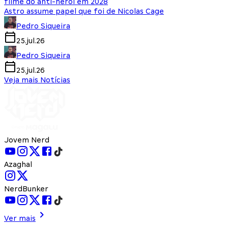
filme do anti-herói em 2028
Astro assume papel que foi de Nicolas Cage
Pedro Siqueira
25.jul.26
Pedro Siqueira
25.jul.26
Veja mais Notícias
Jovem Nerd
Azaghal
NerdBunker
Ver mais