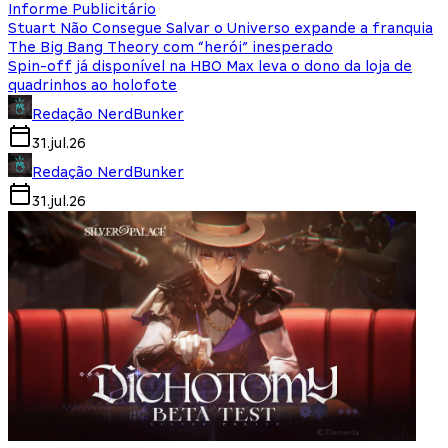
Informe Publicitário
Stuart Não Consegue Salvar o Universo expande a franquia
The Big Bang Theory com “herói” inesperado
Spin-off já disponível na HBO Max leva o dono da loja de
quadrinhos ao holofote
Redação NerdBunker
31.jul.26
Redação NerdBunker
31.jul.26