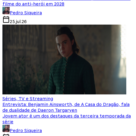
filme do anti-herói em 2028
Pedro Siqueira
25.jul.26
Séries, TV e Streaming
Entrevista: Benjamin Ainsworth, de A Casa do Dragão, fala
de dualidade de Daeron Targaryen
Jovem ator é um dos destaques da terceira temporada da
série
Pedro Siqueira