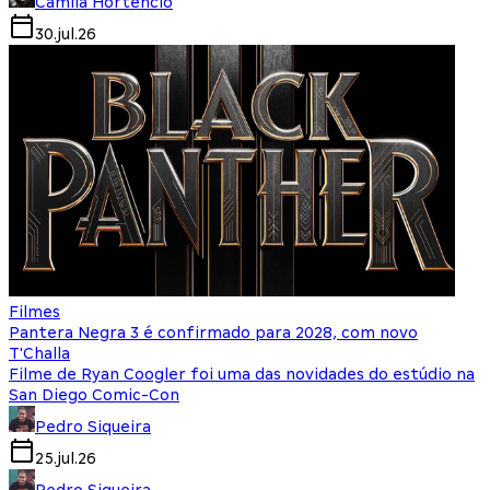
Camila Hortencio
30.jul.26
Filmes
Pantera Negra 3 é confirmado para 2028, com novo
T'Challa
Filme de Ryan Coogler foi uma das novidades do estúdio na
San Diego Comic-Con
Pedro Siqueira
25.jul.26
Pedro Siqueira