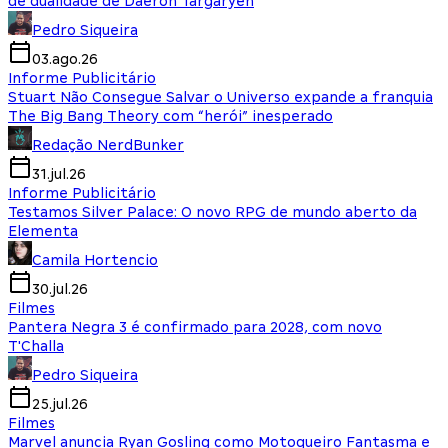
de dualidade de Daeron Targaryen
Pedro Siqueira
03.ago.26
Informe Publicitário
Stuart Não Consegue Salvar o Universo expande a franquia
The Big Bang Theory com “herói” inesperado
Redação NerdBunker
31.jul.26
Informe Publicitário
Testamos Silver Palace: O novo RPG de mundo aberto da
Elementa
Camila Hortencio
30.jul.26
Filmes
Pantera Negra 3 é confirmado para 2028, com novo
T'Challa
Pedro Siqueira
25.jul.26
Filmes
Marvel anuncia Ryan Gosling como Motoqueiro Fantasma e