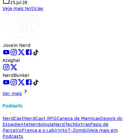
25.jul.26
Veja mais Notícias
Jovem Nerd
Azaghal
NerdBunker
Ver mais
Podcasts
NerdCast
NerdCast RPG
Caneca de Mamicas
Depois do
Expediente
Nerdologia
NerdTech
Extras
Papo de
Parceiro
França e o Labirinto
T-Zombii
Veja mais em
Podcasts