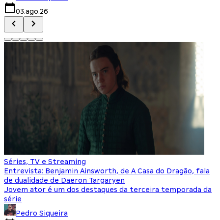
03.ago.26
Séries, TV e Streaming
Entrevista: Benjamin Ainsworth, de A Casa do Dragão, fala
de dualidade de Daeron Targaryen
Jovem ator é um dos destaques da terceira temporada da
série
Pedro Siqueira