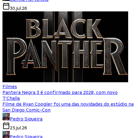
30.jul.26
Filmes
Pantera Negra 3 é confirmado para 2028, com novo
T'Challa
Filme de Ryan Coogler foi uma das novidades do estúdio na
San Diego Comic-Con
Pedro Siqueira
25.jul.26
Pedro Siqueira