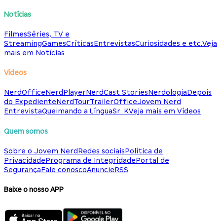
Notícias
Filmes
Séries, TV e
Streaming
Games
Críticas
Entrevistas
Curiosidades e etc.
Veja
mais em Notícias
Vídeos
NerdOffice
NerdPlayer
NerdCast Stories
Nerdologia
Depois
do Expediente
NerdTour
TrailerOffice
Jovem Nerd
Entrevista
Queimando a Língua
Sr. K
Veja mais em Vídeos
Quem somos
Sobre o Jovem Nerd
Redes sociais
Política de
Privacidade
Programa de Integridade
Portal de
Segurança
Fale conosco
Anuncie
RSS
Baixe o nosso APP