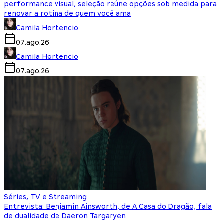
performance visual, seleção reúne opções sob medida para
renovar a rotina de quem você ama
Camila Hortencio
07.ago.26
Camila Hortencio
07.ago.26
Séries, TV e Streaming
Entrevista: Benjamin Ainsworth, de A Casa do Dragão, fala
de dualidade de Daeron Targaryen