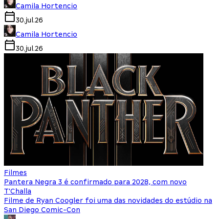
Camila Hortencio
30.jul.26
Camila Hortencio
30.jul.26
Filmes
Pantera Negra 3 é confirmado para 2028, com novo
T'Challa
Filme de Ryan Coogler foi uma das novidades do estúdio na
San Diego Comic-Con