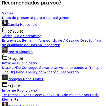
Recomendados pra você
Games
Dicas de presente para o seu pai gamer
Camila Hortencio
07.ago.26
Séries, TV e Streaming
Entrevista: Benjamin Ainsworth, de A Casa do Dragão, fala
de dualidade de Daeron Targaryen
Pedro Siqueira
03.ago.26
Informe Publicitário
Stuart Não Consegue Salvar o Universo expande a franquia
The Big Bang Theory com “herói” inesperado
Redação NerdBunker
31.jul.26
Informe Publicitário
Testamos Silver Palace: O novo RPG de mundo aberto da
Elementa