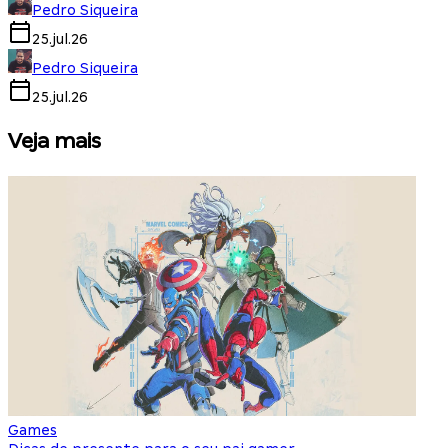
Pedro Siqueira
25.jul.26
Pedro Siqueira
25.jul.26
Veja mais
Games
S