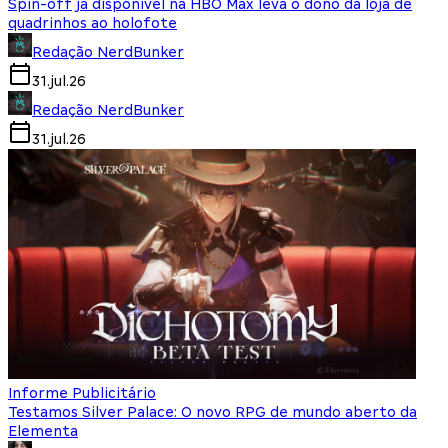
Spin-off já disponível na HBO Max leva o dono da loja de
quadrinhos ao holofote
Redação NerdBunker
31.jul.26
Redação NerdBunker
31.jul.26
Informe Publicitário
Testamos Silver Palace: O novo RPG de mundo aberto da
Elementa