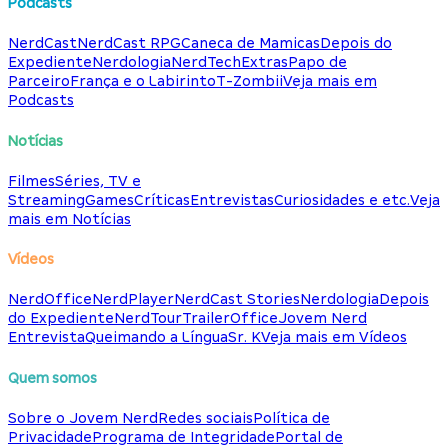
Podcasts
NerdCast
NerdCast RPG
Caneca de Mamicas
Depois do
Expediente
Nerdologia
NerdTech
Extras
Papo de
Parceiro
França e o Labirinto
T-Zombii
Veja mais em
Podcasts
Notícias
Filmes
Séries, TV e
Streaming
Games
Críticas
Entrevistas
Curiosidades e etc.
Veja
mais em Notícias
Vídeos
NerdOffice
NerdPlayer
NerdCast Stories
Nerdologia
Depois
do Expediente
NerdTour
TrailerOffice
Jovem Nerd
Entrevista
Queimando a Língua
Sr. K
Veja mais em Vídeos
Quem somos
Sobre o Jovem Nerd
Redes sociais
Política de
Privacidade
Programa de Integridade
Portal de