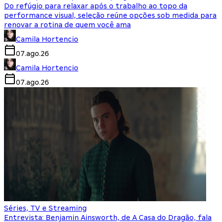
Do refúgio para relaxar após o trabalho ao topo da
performance visual, seleção reúne opções sob medida para
renovar a rotina de quem você ama
Camila Hortencio
07.ago.26
Camila Hortencio
07.ago.26
Séries, TV e Streaming
Entrevista: Benjamin Ainsworth, de A Casa do Dragão, fala