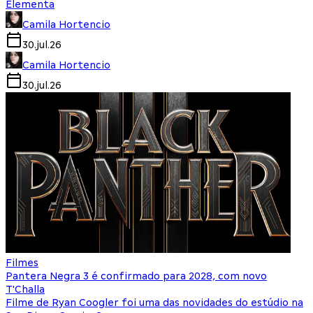
Elementa
Camila Hortencio
30.jul.26
Camila Hortencio
30.jul.26
Filmes
Pantera Negra 3 é confirmado para 2028, com novo
T'Challa
Filme de Ryan Coogler foi uma das novidades do estúdio na