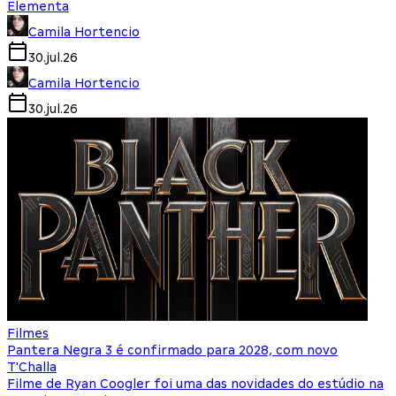
Elementa
Camila Hortencio
30.jul.26
Camila Hortencio
30.jul.26
Filmes
Pantera Negra 3 é confirmado para 2028, com novo
T'Challa
Filme de Ryan Coogler foi uma das novidades do estúdio na