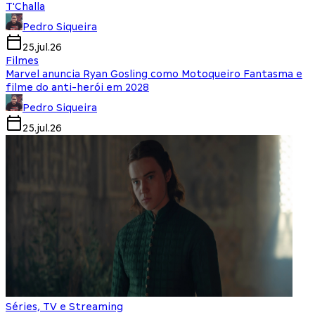
T'Challa
Pedro Siqueira
25.jul.26
Filmes
Marvel anuncia Ryan Gosling como Motoqueiro Fantasma e
filme do anti-herói em 2028
Pedro Siqueira
25.jul.26
Séries, TV e Streaming