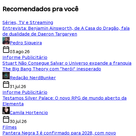
Recomendados pra você
Séries, TV e Streaming
Entrevista: Benjamin Ainsworth, de A Casa do Dragão, fala
de dualidade de Daeron Targaryen
Pedro Siqueira
03.ago.26
Informe Publicitário
Stuart Não Consegue Salvar o Universo expande a franquia
The Big Bang Theory com “herói” inesperado
Redação NerdBunker
31.jul.26
Informe Publicitário
Testamos Silver Palace: O novo RPG de mundo aberto da
Elementa
Camila Hortencio
30.jul.26
Filmes
Pantera Negra 3 é confirmado para 2028, com novo