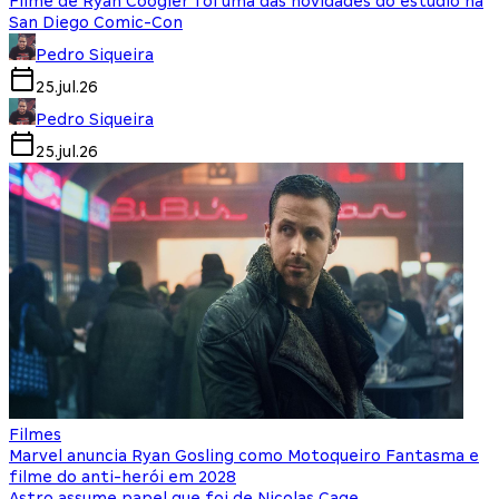
Filme de Ryan Coogler foi uma das novidades do estúdio na
San Diego Comic-Con
Pedro Siqueira
25.jul.26
Pedro Siqueira
25.jul.26
Filmes
Marvel anuncia Ryan Gosling como Motoqueiro Fantasma e
filme do anti-herói em 2028
Astro assume papel que foi de Nicolas Cage