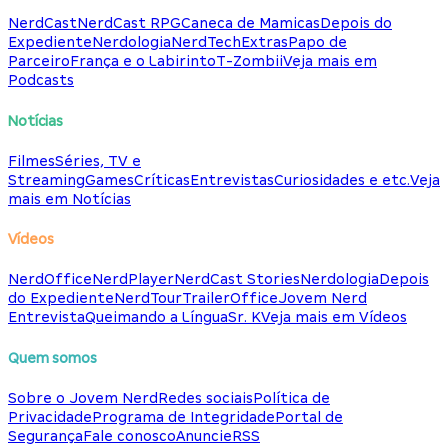
NerdCast
NerdCast RPG
Caneca de Mamicas
Depois do
Expediente
Nerdologia
NerdTech
Extras
Papo de
Parceiro
França e o Labirinto
T-Zombii
Veja mais em
Podcasts
Notícias
Filmes
Séries, TV e
Streaming
Games
Críticas
Entrevistas
Curiosidades e etc.
Veja
mais em Notícias
Vídeos
NerdOffice
NerdPlayer
NerdCast Stories
Nerdologia
Depois
do Expediente
NerdTour
TrailerOffice
Jovem Nerd
Entrevista
Queimando a Língua
Sr. K
Veja mais em Vídeos
Quem somos
Sobre o Jovem Nerd
Redes sociais
Política de
Privacidade
Programa de Integridade
Portal de
Segurança
Fale conosco
Anuncie
RSS