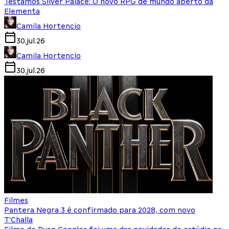
Testamos Silver Palace: O novo RPG de mundo aberto da
Elementa
Camila Hortencio
30.jul.26
Camila Hortencio
30.jul.26
Filmes
Pantera Negra 3 é confirmado para 2028, com novo
T'Challa