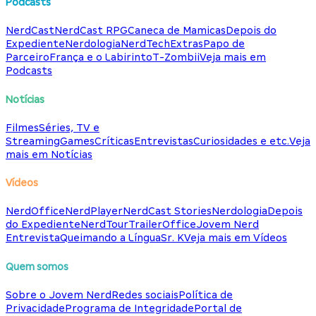
Podcasts
NerdCast
NerdCast RPG
Caneca de Mamicas
Depois do
Expediente
Nerdologia
NerdTech
Extras
Papo de
Parceiro
França e o Labirinto
T-Zombii
Veja mais em
Podcasts
Notícias
Filmes
Séries, TV e
Streaming
Games
Críticas
Entrevistas
Curiosidades e etc.
Veja
mais em Notícias
Vídeos
NerdOffice
NerdPlayer
NerdCast Stories
Nerdologia
Depois
do Expediente
NerdTour
TrailerOffice
Jovem Nerd
Entrevista
Queimando a Língua
Sr. K
Veja mais em Vídeos
Quem somos
Sobre o Jovem Nerd
Redes sociais
Política de
Privacidade
Programa de Integridade
Portal de