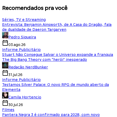
Recomendados pra você
Séries, TV e Streaming
Entrevista: Benjamin Ainsworth, de A Casa do Dragão, fala
de dualidade de Daeron Targaryen
Pedro Siqueira
03.ago.26
Informe Publicitário
Stuart Não Consegue Salvar o Universo expande a franquia
The Big Bang Theory com “herói” inesperado
Redação NerdBunker
31.jul.26
Informe Publicitário
Testamos Silver Palace: O novo RPG de mundo aberto da
Elementa
Camila Hortencio
30.jul.26
Filmes
Pantera Negra 3 é confirmado para 2028, com novo