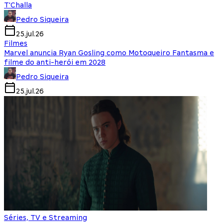
T'Challa
Pedro Siqueira
25.jul.26
Filmes
Marvel anuncia Ryan Gosling como Motoqueiro Fantasma e
filme do anti-herói em 2028
Pedro Siqueira
25.jul.26
Séries, TV e Streaming