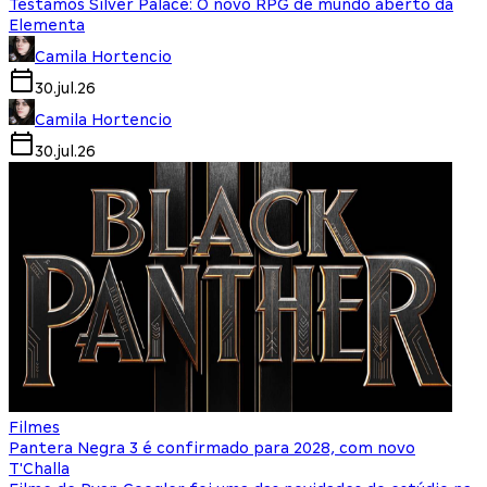
Testamos Silver Palace: O novo RPG de mundo aberto da
Elementa
Camila Hortencio
30.jul.26
Camila Hortencio
30.jul.26
Filmes
Pantera Negra 3 é confirmado para 2028, com novo
T'Challa