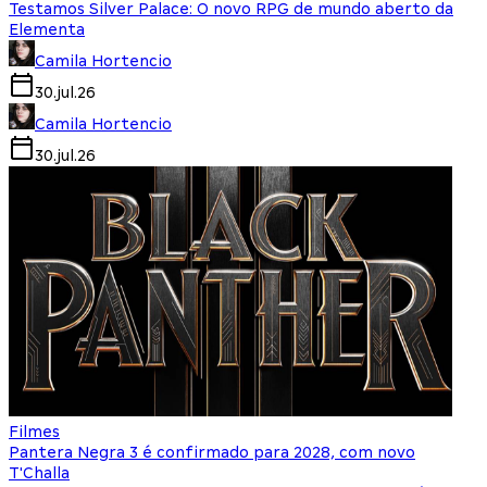
Testamos Silver Palace: O novo RPG de mundo aberto da
Elementa
Camila Hortencio
30.jul.26
Camila Hortencio
30.jul.26
Filmes
Pantera Negra 3 é confirmado para 2028, com novo
T'Challa