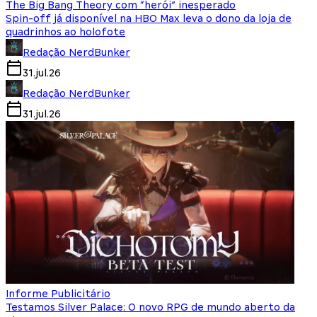
The Big Bang Theory com “herói” inesperado
Spin-off já disponível na HBO Max leva o dono da loja de
quadrinhos ao holofote
Redação NerdBunker
31.jul.26
Redação NerdBunker
31.jul.26
Informe Publicitário
Testamos Silver Palace: O novo RPG de mundo aberto da