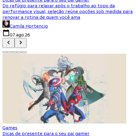
Do refúgio para relaxar após o trabalho ao topo da
d
performance visual, seleção reúne opções sob medida para
J
renovar a rotina de quem você ama
s
Camila Hortencio
07.ago.26
Games
Dicas de presente para o seu pai gamer