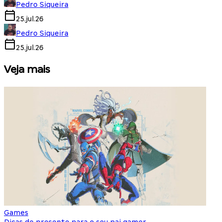
Pedro Siqueira
25.jul.26
Pedro Siqueira
25.jul.26
Veja mais
Games
S
Dicas de presente para o seu pai gamer
E