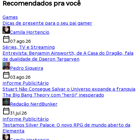
Recomendados pra você
Games
Dicas de presente para o seu pai gamer
Camila Hortencio
07.ago.26
Séries, TV e Streaming
Entrevista: Benjamin Ainsworth, de A Casa do Dragão, fala
de dualidade de Daeron Targaryen
Pedro Siqueira
03.ago.26
Informe Publicitário
Stuart Não Consegue Salvar o Universo expande a franquia
The Big Bang Theory com “herói” inesperado
Redação NerdBunker
31.jul.26
Informe Publicitário
Testamos Silver Palace: O novo RPG de mundo aberto da
Elementa