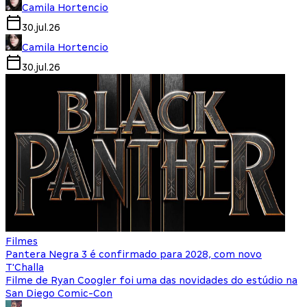
Camila Hortencio
30.jul.26
Camila Hortencio
30.jul.26
Filmes
Pantera Negra 3 é confirmado para 2028, com novo
T'Challa
Filme de Ryan Coogler foi uma das novidades do estúdio na
San Diego Comic-Con