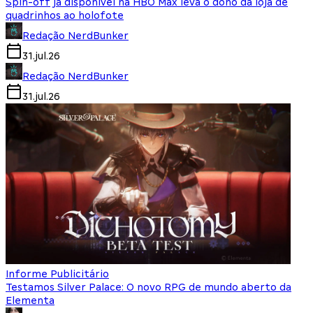
Spin-off já disponível na HBO Max leva o dono da loja de
quadrinhos ao holofote
Redação NerdBunker
31.jul.26
Redação NerdBunker
31.jul.26
Informe Publicitário
Testamos Silver Palace: O novo RPG de mundo aberto da
Elementa