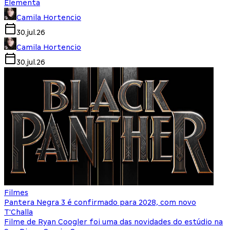
Elementa
Camila Hortencio
30.jul.26
Camila Hortencio
30.jul.26
Filmes
Pantera Negra 3 é confirmado para 2028, com novo
T'Challa
Filme de Ryan Coogler foi uma das novidades do estúdio na