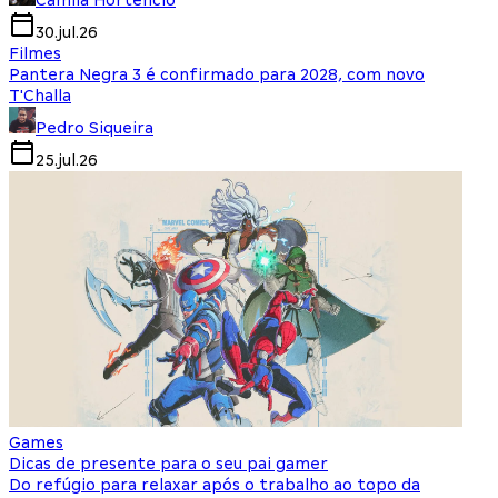
Camila Hortencio
30.jul.26
Filmes
Pantera Negra 3 é confirmado para 2028, com novo
T'Challa
Pedro Siqueira
25.jul.26
Games
Dicas de presente para o seu pai gamer
Do refúgio para relaxar após o trabalho ao topo da