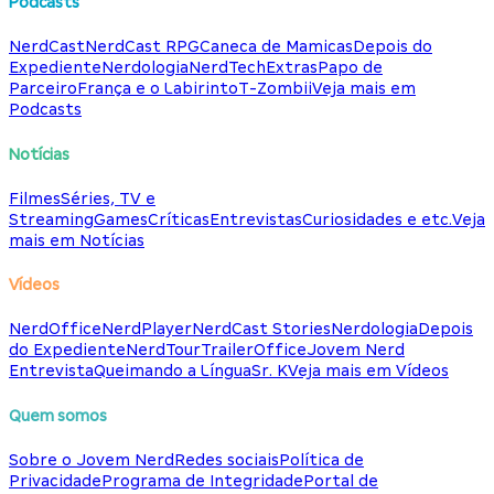
Podcasts
NerdCast
NerdCast RPG
Caneca de Mamicas
Depois do
Expediente
Nerdologia
NerdTech
Extras
Papo de
Parceiro
França e o Labirinto
T-Zombii
Veja mais em
Podcasts
Notícias
Filmes
Séries, TV e
Streaming
Games
Críticas
Entrevistas
Curiosidades e etc.
Veja
mais em Notícias
Vídeos
NerdOffice
NerdPlayer
NerdCast Stories
Nerdologia
Depois
do Expediente
NerdTour
TrailerOffice
Jovem Nerd
Entrevista
Queimando a Língua
Sr. K
Veja mais em Vídeos
Quem somos
Sobre o Jovem Nerd
Redes sociais
Política de
Privacidade
Programa de Integridade
Portal de