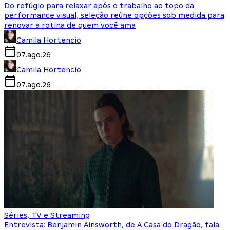
Do refúgio para relaxar após o trabalho ao topo da
performance visual, seleção reúne opções sob medida para
renovar a rotina de quem você ama
Camila Hortencio
07.ago.26
Camila Hortencio
07.ago.26
Séries, TV e Streaming
Entrevista: Benjamin Ainsworth, de A Casa do Dragão, fala