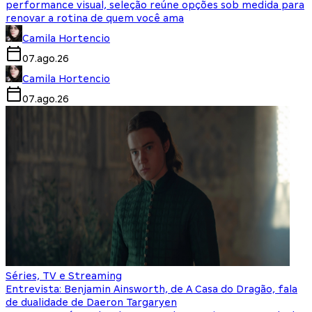
performance visual, seleção reúne opções sob medida para
renovar a rotina de quem você ama
Camila Hortencio
07.ago.26
Camila Hortencio
07.ago.26
Séries, TV e Streaming
Entrevista: Benjamin Ainsworth, de A Casa do Dragão, fala
de dualidade de Daeron Targaryen