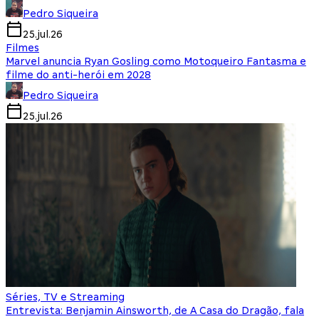
Pedro Siqueira
25.jul.26
Filmes
Marvel anuncia Ryan Gosling como Motoqueiro Fantasma e
filme do anti-herói em 2028
Pedro Siqueira
25.jul.26
Séries, TV e Streaming
Entrevista: Benjamin Ainsworth, de A Casa do Dragão, fala