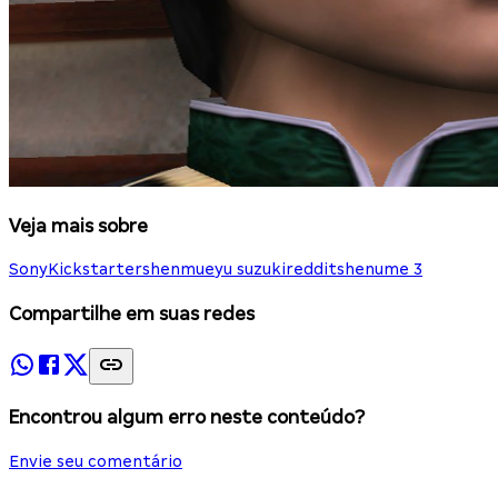
Veja mais sobre
Sony
Kickstarter
shenmue
yu suzuki
reddit
shenume 3
Compartilhe em suas redes
Encontrou algum erro neste conteúdo?
Envie seu comentário