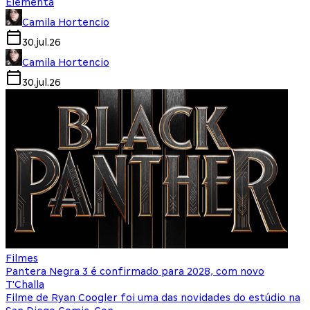
Elementa
Camila Hortencio
30.jul.26
Camila Hortencio
30.jul.26
Filmes
Pantera Negra 3 é confirmado para 2028, com novo
T'Challa
Filme de Ryan Coogler foi uma das novidades do estúdio na