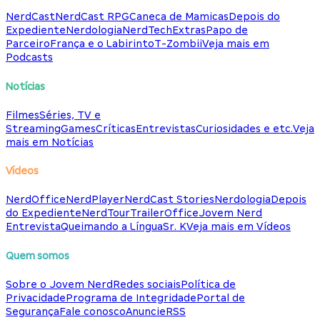
NerdCast
NerdCast RPG
Caneca de Mamicas
Depois do
Expediente
Nerdologia
NerdTech
Extras
Papo de
Parceiro
França e o Labirinto
T-Zombii
Veja mais em
Podcasts
Notícias
Filmes
Séries, TV e
Streaming
Games
Críticas
Entrevistas
Curiosidades e etc.
Veja
mais em Notícias
Vídeos
NerdOffice
NerdPlayer
NerdCast Stories
Nerdologia
Depois
do Expediente
NerdTour
TrailerOffice
Jovem Nerd
Entrevista
Queimando a Língua
Sr. K
Veja mais em Vídeos
Quem somos
Sobre o Jovem Nerd
Redes sociais
Política de
Privacidade
Programa de Integridade
Portal de
Segurança
Fale conosco
Anuncie
RSS