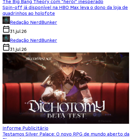
The Big Bang Theory com “herói” inesperado
Spin-off já disponível na HBO Max leva o dono da loja de
quadrinhos ao holofote
Redação NerdBunker
31.jul.26
Redação NerdBunker
31.jul.26
Informe Publicitário
Testamos Silver Palace: O novo RPG de mundo aberto da