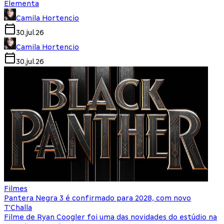
Elementa
Camila Hortencio
30.jul.26
Camila Hortencio
30.jul.26
Filmes
Pantera Negra 3 é confirmado para 2028, com novo
T'Challa
Filme de Ryan Coogler foi uma das novidades do estúdio na